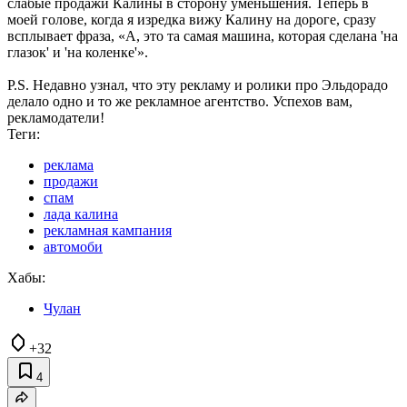
слабые продажи Калины в сторону уменьшения. Теперь в
моей голове, когда я изредка вижу Калину на дороге, сразу
всплывает фраза, «А, это та самая машина, которая сделана 'на
глазок' и 'на коленке'».
P.S. Недавно узнал, что эту рекламу и ролики про Эльдорадо
делало одно и то же рекламное агентство. Успехов вам,
рекламодатели!
Теги:
реклама
продажи
спам
лада калина
рекламная кампания
автомоби
Хабы:
Чулан
+32
4