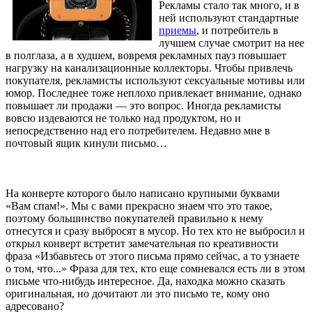
Рекламы стало так много, и в
ней используют стандартные
приемы
, и потребитель в
лучшем случае смотрит на нее
в полглаза, а в худшем, вовремя рекламных пауз повышает
нагрузку на канализационные коллекторы. Чтобы привлечь
покупателя, рекламисты используют сексуальные мотивы или
юмор. Последнее тоже неплохо привлекает внимание, однако
повышает ли продажи — это вопрос. Иногда рекламисты
вовсю издеваются не только над продуктом, но и
непосредственно над его потребителем. Недавно мне в
почтовый ящик кинули письмо…
На конверте которого было написано крупными буквами
«Вам спам!». Мы с вами прекрасно знаем что это такое,
поэтому большинство покупателей правильно к нему
отнесутся и сразу выбросят в мусор. Но тех кто не выбросил и
открыл конверт встретит замечательная по креативности
фраза «Избавьтесь от этого письма прямо сейчас, а то узнаете
о том, что...» Фраза для тех, кто еще сомневался есть ли в этом
письме что-нибудь интересное. Да, находка можно сказать
оригинальная, но дочитают ли это письмо те, кому оно
адресовано?