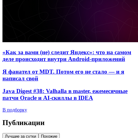
«Как за вами (не) следит Яндекс»: что на самом
деле происходит внутри Android-приложений
Я фанател от MDT. Потом его не стало — и я
написал свой
Java Digest #38: Valhalla в master, ежемесячные
патчи Oracle и AI-скиллы в IDEA
В подборку
Публикации
Лучшие за сутки
Похожие