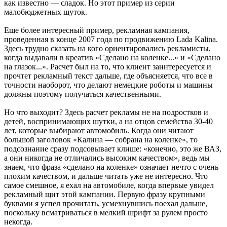
как известно — сладок. Но этот пример из серии
малобюджетных шуток.
Еще более интересный пример, рекламная кампания,
проведенная в конце 2007 года по продвижению Lada Kalina.
Здесь трудно сказать на кого ориентировались рекламисты,
когда выдавали в креатив «Сделано на коленке...» и «Сделано
на глазок...». Расчет был на то, что клиент заинтересуется и
прочтет рекламный текст дальше, где объясняется, что все в
точности наоборот, что делают немецкие роботы и машины
должны поэтому получаться качественными.
Но что выходит? Здесь расчет рекламы не на подростков и
детей, воспринимающих шутки, а на отцов семейства 30-40
лет, которые выбирают автомобиль. Когда они читают
большой заголовок «Калина — собрана на коленке», то
подсознание сразу подсовывает клише: «конечно, это же ВАЗ,
а они никогда не отличались высоким качеством», ведь мы
знаем, что фраза «сделано на коленке» означает нечто с очень
плохим качеством, и дальше читать уже не интересно. Что
самое смешное, я ехал на автомобиле, когда впервые увидел
рекламный щит этой кампании. Первую фразу крупными
буквами я успел прочитать, усмехнувшись поехал дальше,
поскольку всматриваться в мелкий шрифт за рулем просто
некогда.