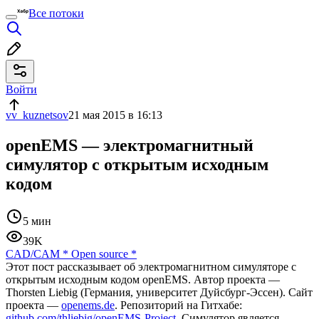
Все потоки
Войти
vv_kuznetsov
21 мая 2015 в 16:13
openEMS — электромагнитный
симулятор с открытым исходным
кодом
5 мин
39K
CAD/CAM
*
Open source
*
Этот пост рассказывает об электромагнитном симуляторе с
открытым исходным кодом openEMS. Автор проекта —
Thorsten Liebig (Германия, университет Дуйсбург-Эссен). Сайт
проекта —
openems.de
. Репозиторий на Гитхабе:
github.com/thliebig/openEMS-Project
. Симулятор является