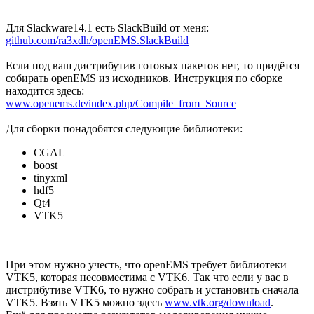
Для Slackware14.1 есть SlackBuild от меня:
github.com/ra3xdh/openEMS.SlackBuild
Если под ваш дистрибутив готовых пакетов нет, то придётся
собирать openEMS из исходников. Инструкция по сборке
находится здесь:
www.openems.de/index.php/Compile_from_Source
Для сборки понадобятся следующие библиотеки:
CGAL
boost
tinyxml
hdf5
Qt4
VTK5
При этом нужно учесть, что openEMS требует библиотеки
VTK5, которая несовместима с VTK6. Так что если у вас в
дистрибутиве VTK6, то нужно собрать и установить сначала
VTK5. Взять VTK5 можно здесь
www.vtk.org/download
.