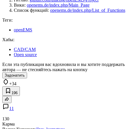
Вики:
openems.de/index.php/Main_Page
Список функций:
openems.de/index.php/List_of_Functions
Теги:
openEMS
Хабы:
CAD/CAM
Open source
Если эта публикация вас вдохновила и вы хотите поддержать
автора — не стесняйтесь нажать на кнопку
Задонатить
+34
196
11
130
Карма