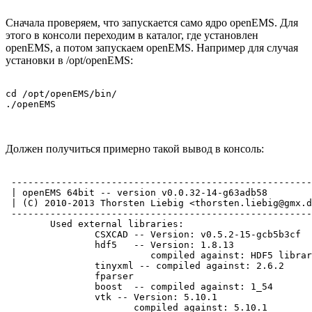
Сначала проверяем, что запускается само ядро openEMS. Для
этого в консоли переходим в каталог, где установлен
openEMS, а потом запускаем openEMS. Например для случая
установки в /opt/openEMS:
cd /opt/openEMS/bin/

Должен получиться примерно такой вывод в консоль:
 ------------------------------------------------------
 | openEMS 64bit -- version v0.0.32-14-g63adb58

 | (C) 2010-2013 Thorsten Liebig <thorsten.liebig@gmx.d
 ------------------------------------------------------
        Used external libraries:

                CSXCAD -- Version: v0.5.2-15-gcb5b3cf

                hdf5   -- Version: 1.8.13

                          compiled against: HDF5 librar
                tinyxml -- compiled against: 2.6.2

                fparser

                boost  -- compiled against: 1_54

                vtk -- Version: 5.10.1

                       compiled against: 5.10.1
