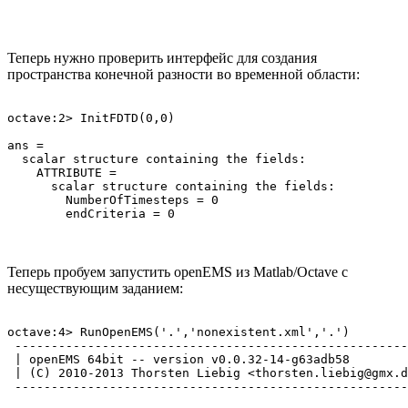
Теперь нужно проверить интерфейс для создания
пространства конечной разности во временной области:
octave:2> InitFDTD(0,0)

ans =

  scalar structure containing the fields:

    ATTRIBUTE =

      scalar structure containing the fields:

        NumberOfTimesteps = 0

Теперь пробуем запустить openEMS из Matlab/Octave с
несуществующим заданием:
octave:4> RunOpenEMS('.','nonexistent.xml','.')

 ------------------------------------------------------
 | openEMS 64bit -- version v0.0.32-14-g63adb58

 | (C) 2010-2013 Thorsten Liebig <thorsten.liebig@gmx.d
 ------------------------------------------------------