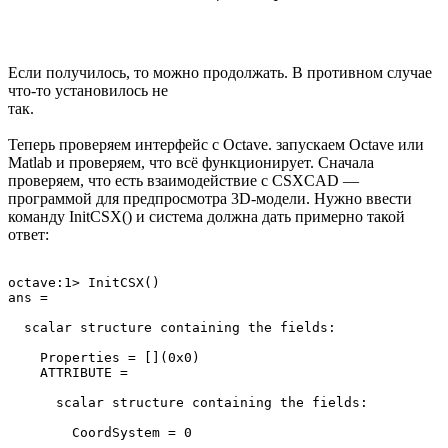
Если получилось, то можно продолжать. В противном случае
что-то установилось не
так.
Теперь проверяем интерфейс с Octave. запускаем Octave или
Matlab и проверяем, что всё функционирует. Сначала
проверяем, что есть взаимодействие с CSXCAD —
программой для предпросмотра 3D-модели. Нужно ввести
команду InitCSX() и система должна дать примерно такой
ответ:
octave:1> InitCSX()

ans =

  scalar structure containing the fields:

    Properties = [](0x0)

    ATTRIBUTE =

      scalar structure containing the fields:

        CoordSystem = 0
