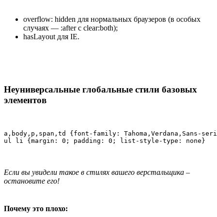
overflow: hidden для нормальных браузеров (в особых
случаях — :after с clear:both);
hasLayout для IE.
Неуниверсальные глобальные стили базовых
элементов
a,body,p,span,td {font-family: Tahoma,Verdana,Sans-seri
ul li {margin: 0; padding: 0; list-style-type: none}
Если вы увидели такое в стилях вашего верстальщика –
остановите его!
Почему это плохо: