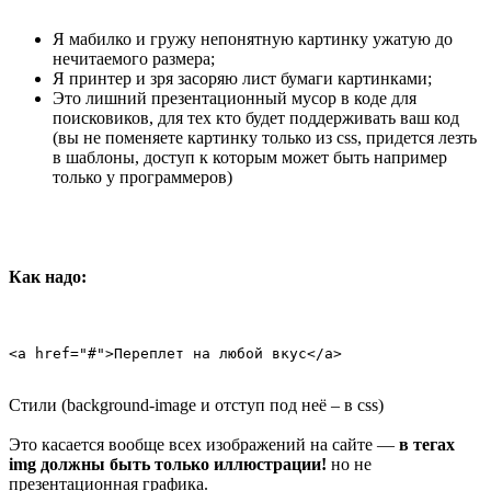
Я мабилко и гружу непонятную картинку ужатую до
нечитаемого размера;
Я принтер и зря засоряю лист бумаги картинками;
Это лишний презентационный мусор в коде для
поисковиков, для тех кто будет поддерживать ваш код
(вы не поменяете картинку только из css, придется лезть
в шаблоны, доступ к которым может быть например
только у программеров)
Как надо:
<a href="#">Переплет на любой вкус</a>
Стили (background-image и отступ под неё – в css)
Это касается вообще всех изображений на сайте —
в тегах
img должны быть только иллюстрации!
но не
презентационная графика.