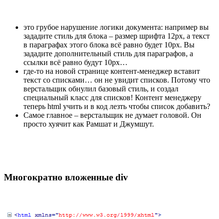
это грубое нарушение логики документа: например вы
зададите стиль для блока – размер шрифта 12px, а текст
в параграфах этого блока всё равно будет 10px. Вы
зададите дополнительный стиль для параграфов, а
ссылки всё равно будут 10px…
где-то на новой странице контент-менеджер вставит
текст со списками… он не увидит списков. Потому что
верстальщик обнулил базовый стиль, и создал
специальный класс для списков! Контент менеджеру
теперь html учить и в код лезть чтобы список добавить?
Самое главное – верстальщик не думает головой. Он
просто хуячит как Рамшат и Джумшут.
Многократно вложенные div