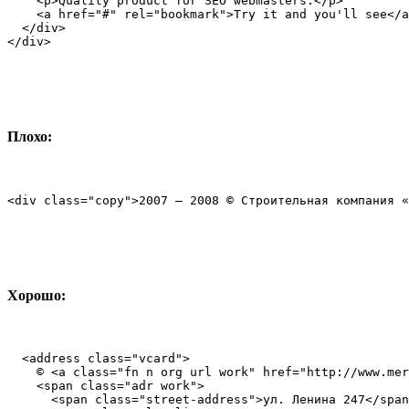
    <p>Quality product for SEO webmasters.</p>

    <a href="#" rel="bookmark">Try it and you'll see</a
  </div>

</div>
Плохо:
<div class="copy">2007 — 2008 © Строительная компания «
Хорошо:
  <address class="vcard">

    © <a class="fn n org url work" href="http://www.mer
    <span class="adr work">

      <span class="street-address">ул. Ленина 247</span