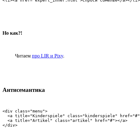
<li><a href="expert_inner.html">Спроси сомелье</a></li>
Но как?!
Читаем
про LIR и Pixy
.
Антисемантика
<div class="menu">

  <a title="Kinderspiele" class="kinderspiele" href="#"
  <a title="Artikel" class="artikel" href="#"></a>

</div>