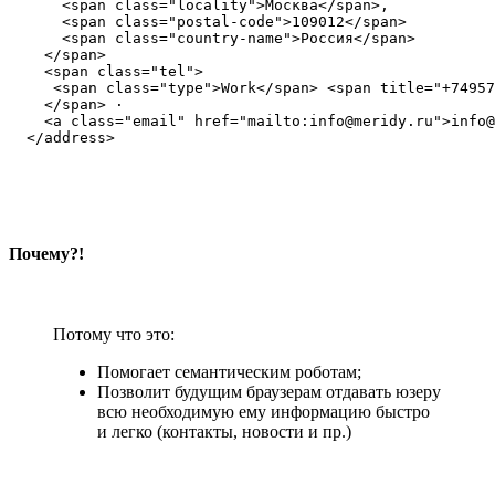
      <span class="locality">Москва</span>,

      <span class="postal-code">109012</span>

      <span class="country-name">Россия</span>

    </span>

    <span class="tel">

     <span class="type">Work</span> <span title="+74957
    </span> ·

    <a class="email" href="mailto:info@meridy.ru">info@
  </address>
Почему?!
Потому что это:
Помогает семантическим роботам;
Позволит будущим браузерам отдавать юзеру
всю необходимую ему информацию быстро
и легко (контакты, новости и пр.)