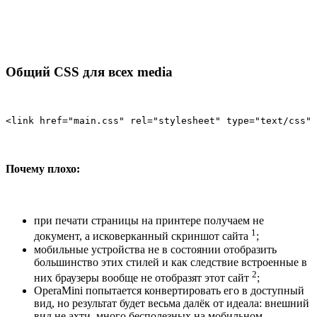
Общий CSS для всех media
<link href="main.css" rel="stylesheet" type="text/css" 
Почему плохо:
при печати страницы на принтере получаем не
1
документ, а исковерканный скриншот сайта
;
мобильные устройства не в состоянии отобразить
большинство этих стилей и как следствие встроенные в
2
них браузеры вообще не отобразят этот сайт
;
OperaMini попытается конвертировать его в доступный
вид, но результат будет весьма далёк от идеала: внешний
вид не ахти, много бесполезных на мобильном