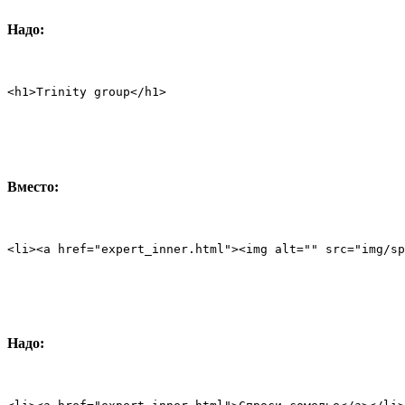
Надо:
<h1>Trinity group</h1>
Вместо:
<li><a href="expert_inner.html"><img alt="" src="img/sp
Надо: