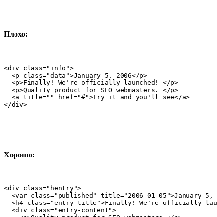
Плохо:
<div class="info">

  <p class="data">January 5, 2006</p>

  <p>Finally! We're officially launched! </p>

  <p>Quality product for SEO webmasters. </p>

  <a title="" href="#">Try it and you'll see</a>

</div>
Хорошо:
<div class="hentry">

  <var class="published" title="2006-01-05">January 5, 
  <h4 class="entry-title">Finally! We're officially lau
  <div class="entry-content">
