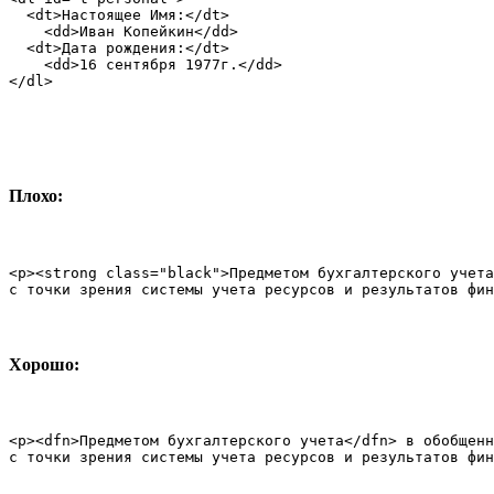
  <dt>Настоящее Имя:</dt>

    <dd>Иван Копейкин</dd>

  <dt>Дата рождения:</dt>

    <dd>16 сентября 1977г.</dd>

</dl>
Плохо:
<p><strong class="black">Предметом бухгалтерского учета
с точки зрения системы учета ресурсов и результатов фин
Хорошо:
<p><dfn>Предметом бухгалтерского учета</dfn> в обобщенн
с точки зрения системы учета ресурсов и результатов фин