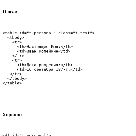
Плохо:
<table id="t-personal" class="t-text">

  <tbody>

    <tr>

      <th>Настоящее Имя:</th>

      <td>Иван Копейкин</td>

    </tr>

    <tr>

      <th>Дата рождения:</th>

      <td>16 сентября 1977г.</td>

   </tr>

  </tbody>

</table>
Хорошо:
<dl id="t-personal">
