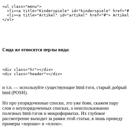
<ul class="menu">

  <li><a title="Kinderspiele" id="kinderspiele" href="#
  <li><a title="Artikel" id="artikel" href="#"> Artikel
</ul>
Сюда же относятся перлы вида:
<div class="hr"></div>

<div class="header"></div>
и т.п. — используйте существующие html-тэги, старый добрый
html (POSH).
Но про упорядоченные списки, это уже боян, скажем пару
слов о неупорядоченных списках, о неиспользовании
полезных html-тэгов и микроформатах. Их глубокое
рассмотрение выходит за рамки этой статьи, я лишь приведу
примеры «хорошо» и «плохо».