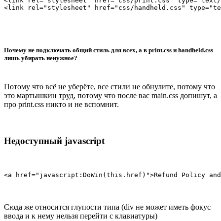
<link rel="stylesheet" href="css/print.css" type="text/
<link rel="stylesheet" href="css/handheld.css" type="te
Почему не подключать общий стиль для всех, а в print.css и handheld.css
лишь убирать ненужное?
Потому что всё не уберёте, все стили не обнулите, потому что
это мартышкин труд, потому что после вас main.css допишут, а
про print.css никто и не вспомнит.
Недоступный javascript
<a href="javascript:DoWin(this.href)">Refund Policy and
Сюда же относится глупости типа (div не может иметь фокус
ввода и к нему нельзя перейти с клавиатуры)