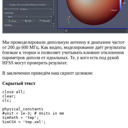
Мы промоделировали дипольную антенну в диапазоне частот
от 200 до 600 МГц. Как видно, моделирование даёт результаты
близкие к теории и позволяет учитывать влияние отклонения
параметров диполя от идеальных. Те, у кого есть под рукой
HFSS могут проверить результат.
В заключении приведём наш скрипт целиком:
Скрытый текст
close all;

clear;

clc;

physical_constants

#unit = 1e-3; # Units in mm

SimPath = 'tmp';

SimCSX = 'tmp.xml';
