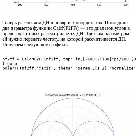
Теперь рассчитаем ДН в полярных координатах. Последние
два параметра функции CalcNF2FF() — это диапазон углов в
пределах которых рассматривается ДН. Третьим параметром
ей нужно передать частоту, на которой рассчитывается ДН.
Получаем следующие графики:
nf2ff = CalcNF2FF(nf2ff,'tmp',fr,[-180:2:180]*pi/180,[0
figure
