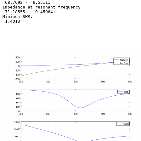
 68.7692 -  6.5511i

Impedance at resonant frequency

 71.18555 -  0.45064i

Minimum SWR:

 1.4013
