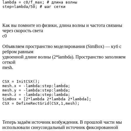
lambda = c0/f_max; # длина волны

Как вы помните из физики, длина волны и частота связаны
через скорость света
c0
Объявляем пространство моделирования (SimBox) — куб с
ребром равным
удвоенной длине волны (2*lambda). Пространство заполняем
сеткой
mesh.
CSX = InitCSX();

mesh.x = -lambda:step:lambda;

mesh.y = -lambda:step:lambda;

mesh.z = -lambda:step:lambda;

SimBox = [2*lambda 2*lambda 2*lambda];

Теперь задаём источник возбуждения. В прошлой части мы
использовали синусоидальный источник фиксированной