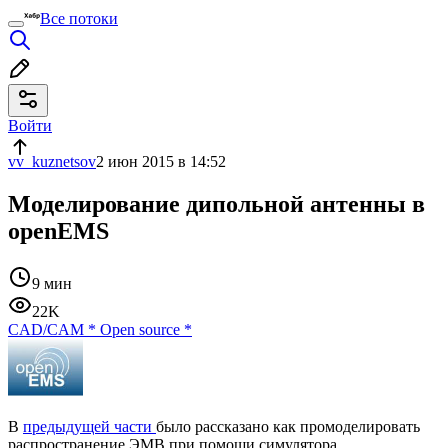
Все потоки
Войти
vv_kuznetsov
2 июн 2015 в 14:52
Моделирование дипольной антенны в
openEMS
9 мин
22K
CAD/CAM
*
Open source
*
В
предыдущей части
было рассказано как промоделировать
распространение ЭМВ при помощи симулятора