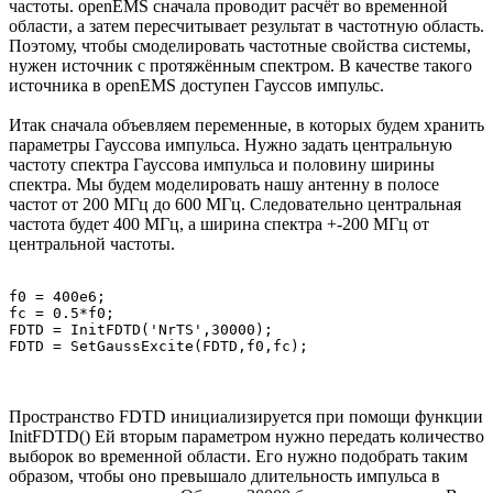
частоты. openEMS сначала проводит расчёт во временной
области, а затем пересчитывает результат в частотную область.
Поэтому, чтобы смоделировать частотные свойства системы,
нужен источник с протяжённым спектром. В качестве такого
источника в openEMS доступен Гауссов импульс.
Итак сначала объевляем переменные, в которых будем хранить
параметры Гауссова импульса. Нужно задать центральную
частоту спектра Гауссова импульса и половину ширины
спектра. Мы будем моделировать нашу антенну в полосе
частот от 200 МГц до 600 МГц. Следовательно центральная
частота будет 400 МГц, а ширина спектра +-200 МГц от
центральной частоты.
f0 = 400e6;

fc = 0.5*f0;

FDTD = InitFDTD('NrTS',30000);

Пространство FDTD инициализируется при помощи функции
InitFDTD() Ей вторым параметром нужно передать количество
выборок во временной области. Его нужно подобрать таким
образом, чтобы оно превышало длительность импульса в