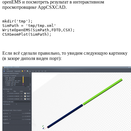
openEMS и посмотреть результат в интерактивном
просмотровщике AppCSXCAD.
mkdir('tmp');

SimPath = 'tmp/tmp.xml'

WriteOpenEMS(SimPath,FDTD,CSX);

Если всё сделали правильно, то увидим следующую картинку
(в зазоре диполя виден порт):