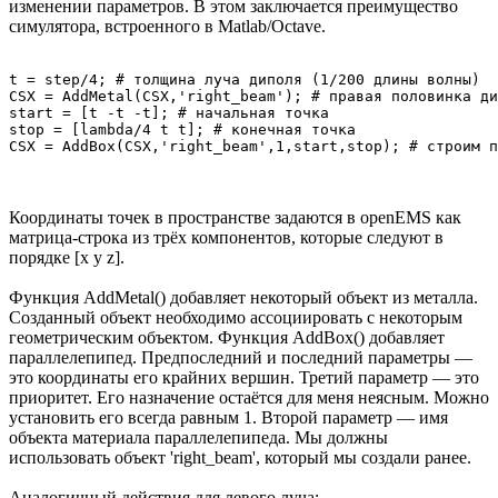
изменении параметров. В этом заключается преимущество
симулятора, встроенного в Matlab/Octave.
t = step/4; # толщина луча диполя (1/200 длины волны)

CSX = AddMetal(CSX,'right_beam'); # правая половинка ди
start = [t -t -t]; # начальная точка

stop = [lambda/4 t t]; # конечная точка

Координаты точек в пространстве задаются в openEMS как
матрица-строка из трёх компонентов, которые следуют в
порядке [x y z].
Функция AddMetal() добавляет некоторый объект из металла.
Созданный объект необходимо ассоциировать с некоторым
геометрическим объектом. Функция AddBox() добавляет
параллелепипед. Предпоследний и последний параметры —
это координаты его крайних вершин. Третий параметр — это
приоритет. Его назначение остаётся для меня неясным. Можно
установить его всегда равным 1. Второй параметр — имя
объекта материала параллелепипеда. Мы должны
использовать объект 'right_beam', который мы создали ранее.
Аналогичный действия для левого луча: