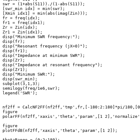
swr = (1+abs(S11))./(1-abs(S11));

[swr_min idx] = min(swr);

[Xmin idx1] = min(abs(imag(Zin)));

fr = freq(idx);

fr1 = freq(idx1);

Zr = Zin(idx);

Zr1 = Zin(idx1);

disp("Minimum SWR frequency:");

disp(fr);

disp("Resonant frequency (jX=0)");

disp(fr1);

disp("Impedance at minimum SWR");

disp(Zr);

disp("Impedance at resonant frequency");

disp(Zr1);

disp("Minimum SWR:");

disp(swr_min);

subplot(3,1,3);

semilogy(freq/1e6,swr);

legend('SWR');

nf2ff = CalcNF2FF(nf2ff,'tmp',fr,[-180:2:180]*pi/180,[0
figure

polarFF(nf2ff,'xaxis','theta','param',[1 2],'normalize'
figure

plotFFdB(nf2ff,'xaxis','theta','param',[1 2]);

thetaRange = (0:2:180);
