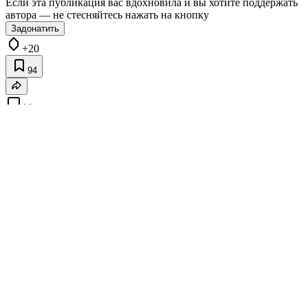
Если эта публикация вас вдохновила и вы хотите поддержать
автора — не стесняйтесь нажать на кнопку
Задонатить
+20
94
11
130
Карма
Вадим Кузнецов
@vv_kuznetsov
Пользователь
Подписаться
Комментарии 11
Публикации
Лучшие за сутки
Похожие