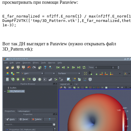
просматривать при помощи Paraview:
E_far_normalized = nf2ff.E_norm{1} / max(nf2ff.E_norm{1
DumpFF2VTK(['tmp/3D_Pattern.vtk'],E_far_normalized,thet
Вот так ДН выглядит в Paraview (нужно открывать файл
3D_Pattern.vtk):