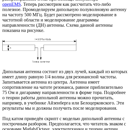
openEMS
. Теперь рассмотрим как рассчитать что-либо
полезное. Промоделируем дипольную полуволновую антенну
на частоту 500 МГц. Будет рассмотрено моделирование в
частотной области и моделирование диаграммы
направленности (ДН) антенны. Схема данной антенны
показана на рисунке.
Дипольная антенна состоит из двух лучей, каждый из которых
имеет длину равную 1/4 волны для резонансной частоты.
Запитывается антенна из центра. Антенна имеет
сопротивление на чатоте резонанса, равное приблизительно
75 Ом и дигарамму направленности в форме тора. Подробнее
о теории работы дипольной антенны можно прочитать,
например, в учебнике Айзенберга или Белоцерковского. Эти
результаты мы и должны получить после моделирования.
Под катом приведён скрипт с моделью дипольной антенны с
построчным разбором. Предполагается, что читатель знаком с
основами Matlab/Octave, электротехники и теории антенн