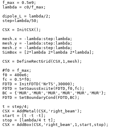
f_max = 0.5e9;

lambda = c0/f_max;

dipole_L = lambda/2;

step=lambda/50;

CSX = InitCSX();

mesh.x = -lambda:step:lambda;

mesh.y = -lambda:step:lambda;

mesh.z = -lambda:step:lambda;

SimBox = [2*lambda 2*lambda 2*lambda];

CSX = DefineRectGrid(CSX,1,mesh);

#f0 = f_max;

f0 = 400e6;

fc = 0.5*f0;

FDTD = InitFDTD('NrTS',30000);

FDTD = SetGaussExcite(FDTD,f0,fc);

BC = {'MUR','MUR','MUR','MUR','MUR','MUR'};

FDTD = SetBoundaryCond(FDTD,BC);

t = step/4;

CSX = AddMetal(CSX,'right_beam');

start = [t -t -t];

stop = [lambda/4 t t];

CSX = AddBox(CSX,'right_beam',1,start,stop);
