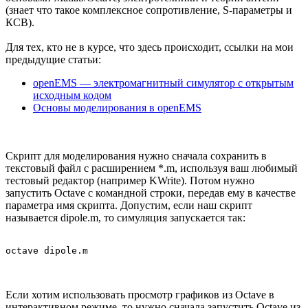
(знает что такое комплексное сопротивление, S-параметры и
КСВ).
Для тех, кто не в курсе, что здесь происходит, ссылки на мои
предыдущие статьи:
openEMS — электромагнитный симулятор с открытым
исходным кодом
Основы моделирования в openEMS
Скрипт для моделирования нужно сначала сохранить в
текстовый файл с расширением *.m, используя ваш любимый
тестовый редактор (например KWrite). Потом нужно
запустить Octave с командной строки, передав ему в качестве
параметра имя скрипта. Допустим, если наш скрипт
называется dipole.m, то симуляция запускается так:
Если хотим использовать просмотр графиков из Octave в
интерактивном режиме, то нужно сначала запустить Octave из