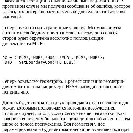
шагах дискретизации. Обычно 30000 бывает достаточно. В
противном случае мы получим сообщение об ошибке, которое
гласит, что интервал расчёта меньше длительности Гауссова
импульса.
Теперь нужно задать граничные условия. Мы моделируем
антенну в свободном пространстве, поэтому она со всех
сторон будет окружена абсолютно поглощающим
диэлектриком MUR:
BC = {'MUR','MUR','MUR','MUR','MUR','MUR'};

Теперь объявляем геометрию. Процесс описания геометрии
для тех кто знаком например с HFSS выглядит необычно и
непривычно.
Диполь будет состоять из двух проводящих параллелепипедов,
между которыми подключается источник возбуждения.
Толщина лучей диполя может быть меньше шага сетки. Как
говорит теория, чем больше толщина дипольной антенны, тем
шире её полоса пропускания. Вся геометрия у нас
параметризована и будет автоматически пересчитываться при