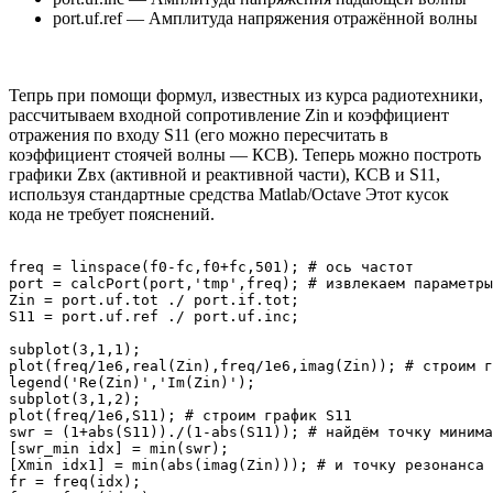
port.uf.ref — Амплитуда напряжения отражённой волны
Тепрь при помощи формул, известных из курса радиотехники,
рассчитываем входной сопротивление Zin и коэффициент
отражения по входу S11 (его можно пересчитать в
коэффициент стоячей волны — КСВ). Теперь можно построть
графики Zвх (активной и реактивной части), КСВ и S11,
используя стандартные средства Matlab/Octave Этот кусок
кода не требует пояснений.
freq = linspace(f0-fc,f0+fc,501); # ось частот

port = calcPort(port,'tmp',freq); # извлекаем параметры

Zin = port.uf.tot ./ port.if.tot;

S11 = port.uf.ref ./ port.uf.inc;

subplot(3,1,1);

plot(freq/1e6,real(Zin),freq/1e6,imag(Zin)); # строим г
legend('Re(Zin)','Im(Zin)');

subplot(3,1,2);

plot(freq/1e6,S11); # строим график S11

swr = (1+abs(S11))./(1-abs(S11)); # найдём точку минима
[swr_min idx] = min(swr);

[Xmin idx1] = min(abs(imag(Zin))); # и точку резонанса

fr = freq(idx);
