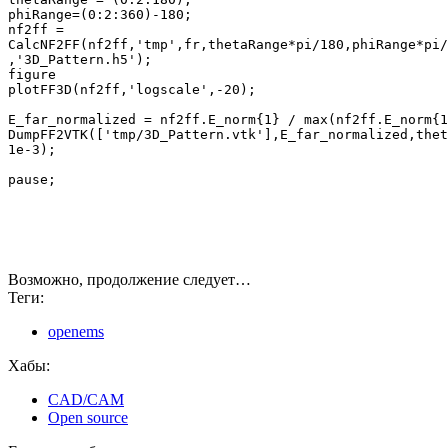
phiRange=(0:2:360)-180;

nf2ff = 

CalcNF2FF(nf2ff,'tmp',fr,thetaRange*pi/180,phiRange*pi/
,'3D_Pattern.h5');

figure

plotFF3D(nf2ff,'logscale',-20);

E_far_normalized = nf2ff.E_norm{1} / max(nf2ff.E_norm{1
DumpFF2VTK(['tmp/3D_Pattern.vtk'],E_far_normalized,thet
1e-3);

Возможно, продолжение следует…
Теги:
openems
Хабы:
CAD/CAM
Open source