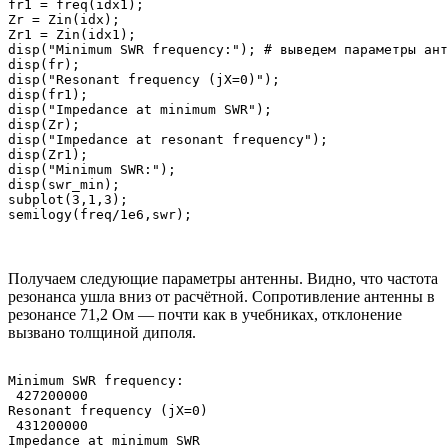
fr1 = freq(idx1);

Zr = Zin(idx);

Zr1 = Zin(idx1);

disp("Minimum SWR frequency:"); # выведем параметры ант
disp(fr);

disp("Resonant frequency (jX=0)");

disp(fr1);

disp("Impedance at minimum SWR");

disp(Zr);

disp("Impedance at resonant frequency");

disp(Zr1);

disp("Minimum SWR:");

disp(swr_min);

subplot(3,1,3);

Получаем следующие параметры антенны. Видно, что частота
резонанса ушла вниз от расчётной. Сопротивление антенны в
резонансе 71,2 Ом — почти как в учебниках, отклонение
вызвано толщиной диполя.
Minimum SWR frequency:

 427200000

Resonant frequency (jX=0)

 431200000

Impedance at minimum SWR
