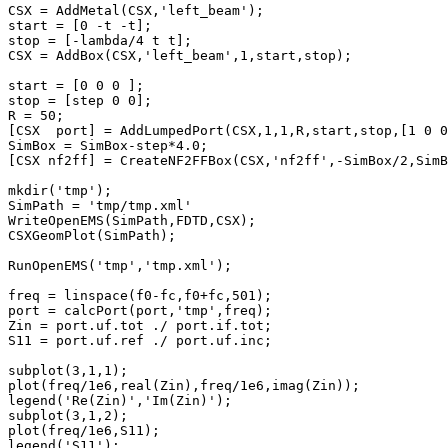
CSX = AddMetal(CSX,'left_beam');

start = [0 -t -t];

stop = [-lambda/4 t t];

CSX = AddBox(CSX,'left_beam',1,start,stop);

start = [0 0 0 ];

stop = [step 0 0];

R = 50;

[CSX  port] = AddLumpedPort(CSX,1,1,R,start,stop,[1 0 0
SimBox = SimBox-step*4.0;

[CSX nf2ff] = CreateNF2FFBox(CSX,'nf2ff',-SimBox/2,SimB
mkdir('tmp');

SimPath = 'tmp/tmp.xml'

WriteOpenEMS(SimPath,FDTD,CSX);

CSXGeomPlot(SimPath);

RunOpenEMS('tmp','tmp.xml');

freq = linspace(f0-fc,f0+fc,501);

port = calcPort(port,'tmp',freq);

Zin = port.uf.tot ./ port.if.tot;

S11 = port.uf.ref ./ port.uf.inc;

subplot(3,1,1);

plot(freq/1e6,real(Zin),freq/1e6,imag(Zin));

legend('Re(Zin)','Im(Zin)');

subplot(3,1,2);

plot(freq/1e6,S11);

legend('S11');
