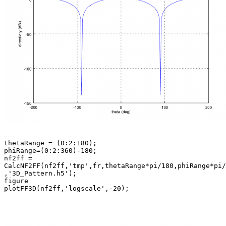
thetaRange = (0:2:180);

phiRange=(0:2:360)-180;

nf2ff = 

CalcNF2FF(nf2ff,'tmp',fr,thetaRange*pi/180,phiRange*pi/
,'3D_Pattern.h5');

figure
