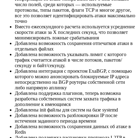
число полей, среди которых — используемые
протоколы, типы пакетов, флаги TCP и многое другое,
все это позволяет идентифицировать атаки максимально
точно
Вместо ежесекундного расчета используется усреднение
скорости атаки за Х последних секунд, что позволяет
минимизировать ложные срабатывания
Добавлена возможность сохранения отпечатков атаки в
отдельных файлах
Добавлена возможность указывать лимит с которого
трафик считается атакой в числе потоков, пакетов/
секунду и байт/секунду.
Добавлена интеграция с проектом ExaBGP, с помощью
которого можно анонсировать блокируемые IP адреса
непосредственно на BGP роутеры собственной сети
либо напрямую аплинку
Добавлена поддержка плагинов, теперь возможна
разработка собственных систем захвата трафика в
дополнение к имеющимся
Добавлены init файлы для систем на базе systemd
Добавлена возможность разблокировки IP после
истечения заданного периода времени
Добавлена возможность сохранения данных об атаке в
Redis
Добавлена поддержка распаковки протокола L2TP в