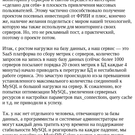
«сделано для себя» в плоскость привлечения массовых
пользователей. Этому частично способствовало получение
проектом посевных инвестиций от ФРИИ и плюс, конечно
же, наличие желания поделиться с миром нашей технологией,
которую мы также используем для мониторинга своих
серверов. Но, это не рекламный пост, а практический,
поэтому о проекте потом.
Итак, с ростом нагрузки на базу данных, а наш сервис — это
SaaS платформа по сбору метрик с серверов, количество
запросов на запись в нашу базу данных (сейчас более 1000
серверов посылают порядка 20 своих метрик в БД каждые 4
минуты) начало приводить к перегрузке БД и нестабильной
работе сервиса. Это зачастую происходило из-за превышения
установленного максимального количества соединений к
MySQL и большой нагрузки на сервер. К сожалению, все
попытки оптимизации MySQL, увеличения серверных
ресурсов и настройки параметров max_connections, query cache
и т.д. не приводили к успеху.
Т.к. у нас нет отдельного человека, отвечающего за базы
данных, а программисты и системные администраторы не
могут каждый день тратить кучу времени на поддержание
стабильности MySQL и реагировать на каждое падение, мы