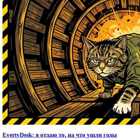
EvertyDesk: я отдаю то, на что ушли годы