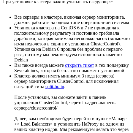
При установке кластера важно учитывать следующее:
Все серверы в кластере, включая сервер мониторинга,
должны работать на одном типе операционной системы
Установка кластера на CentOS 6 и 7 не приводила к
положительному результату и постоянно требовала
доработки, которая занимала несколько часов (возможно
из-за недочетов в скрипте установки ClusterControl).
Установка на Debian 6 прошла без проблем с первого
раза, поэтому мы рекомендуем использовать именно
Debian
Вы также всегда можете
открыть тикет
в тех.поддержку
Severalnines, которая бесплатно поможет с установкой
Кластер должен иметь минимум 3 нода (сервера) +
сервер мониторинга ClusterControl для исключения
ситуаций типа
split-brain
.
После установки, вы сможете зайти в панель
управления ClusterControl, через: ip-адрес-вашего-
сервера/clustercontrol/
Далее, вам необходимо будет перейти в пункт «Manage
>> Load Balancers» и установить HaProxy на одном из
ваших кластер нодов. Мы рекомендуем делать это через