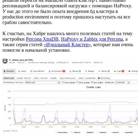
решили перейти на MariaDB Galera кластер с master-master
репликацией и балансировкой нагрузки с помощью HaProxy.
У нас до этого не было опыта внедрения бд кластера в
production environment и поэтому пришлось наступать на все
грабли самостоятельно.
К счастью, на Хабре нашлось много полезных статей на тему
настройки
Percona XtraDB
,
HaProxy и Zabbix для Percona
, а
также серия статей
«Идеальный Кластер»
, которые нам очень
помогли в начальной установке.