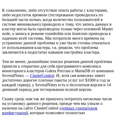
К сожалению, либо отсутствие опыта работы с кластерами,
либо недостаток времени (тестирование проводилось по
большей части ночью, когда количество пользователей в
системе минимально) приводило к тому, что запись данных в
кластер могла быть произведена только через основной Master
node, а запись в режиме roundrobin или leastconn приводила к
падению всей системы. Мы потратили много времени на
устранение данной проблемы и уже были готовы отказаться
от использования кластера, т.к. решили, что проблема
заключается в недостатке навыков настройки кластера.
Тем не менее, дальнейшие поиски решения данной проблемы
привели к открытию для себя программного комплекса
мониторинга кластеров Galera Percona и MariaDB от компании
SeveralNines —
ClusterControl
. И, хотя сам комплекс имеет
достаточно дорогие платные пакеты услуг (от $1000 в год за
каждый сервер), у SeveralNines есть и бесплатная версия и 14
дневный период для тестирования полной версии.
Скажу сразу, нам так же пришлось потратить несколько часов
на установку данного решения, прежде чем мы узнали о
наличии на сайте ClusterControl
удобных генераторов
конфигураций
, которые позволяют полностью