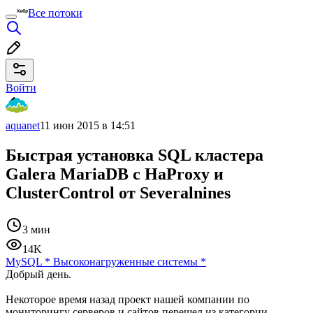
Все потоки
Войти
aquanet
11 июн 2015 в 14:51
Быстрая установка SQL кластера
Galera MariaDB c HaProxy и
ClusterControl от Severalnines
3 мин
14K
MySQL
*
Высоконагруженные системы
*
Добрый день.
Некоторое время назад проект нашей компании по
мониторингу серверов и сайтов перешел из категории