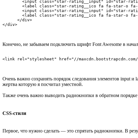
        <input class="star-rating__input" id="star-rati
        <label class="star-rating__ico fa fa-star-o fa-
        <input class="star-rating__input" id="star-rati
        <label class="star-rating__ico fa fa-star-o fa-
      </div>

Конечно, не забываем подключить шрифт Font Awesome в начал
Очень важно сохранять порядок следования элементов input и l
жертва которую я посчитал уместной.
Также очень важно выводить радиокнопки в обратном порядке о
CSS-стили
Первое, что нужно сделать — это спрятать радиокнопки. В резу