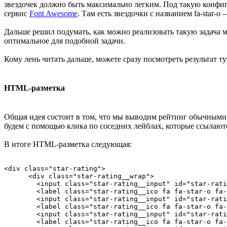
звездочек должно быть максимально легким. Под такую конфи
сервис
Font Awesome
. Там есть звездочки с названием fa-star-
Дальше решил подумать, как можно реализовать такую задача ми
оптимальное для подобной задачи.
Кому лень читать дальше, можете сразу посмотреть результат 
HTML-разметка
Общая идея состоит в том, что мы выводим рейтинг обычными 
будем с помощью клика по соседних лейблах, которые ссылаютс
В итоге HTML-разметка следующая:
<div class="star-rating">

      <div class="star-rating__wrap">

        <input class="star-rating__input" id="star-rati
        <label class="star-rating__ico fa fa-star-o fa-
        <input class="star-rating__input" id="star-rati
        <label class="star-rating__ico fa fa-star-o fa-
        <input class="star-rating__input" id="star-rati
        <label class="star-rating__ico fa fa-star-o fa-