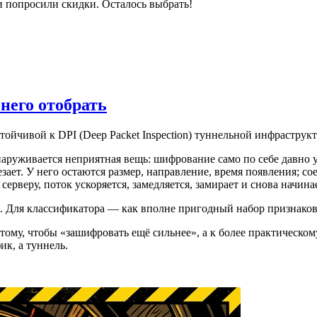
и попросили скидки. Осталось выбрать!
 него отобрать
стойчивой к DPI (Deep Packet Inspection) туннельной инфрастру
наруживается неприятная вещь: шифрование само по себе давно у
езает. У него остаются размер, направление, время появления; 
рверу, поток ускоряется, замедляется, замирает и снова начина
в. Для классификатора — как вполне пригодный набор признаков
 тому, чтобы «зашифровать ещё сильнее», а к более практическо
ик, а туннель.