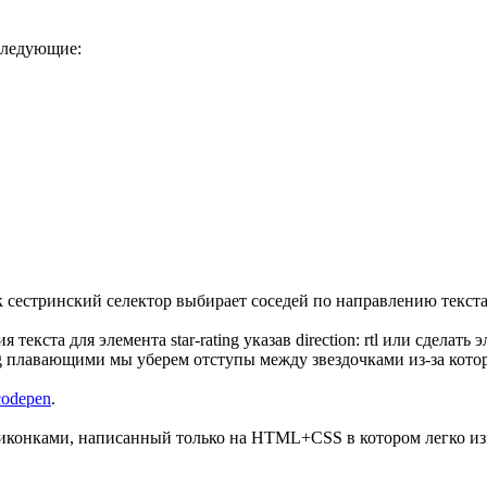
 следующие:
к сестринский селектор выбирает соседей по направлению текст
 текста для элемента star-rating указав direction: rtl или сдел
ting плавающими мы уберем отступы между звездочками из-за кот
codepen
.
иконками, написанный только на HTML+СSS в котором легко изм