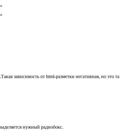
>

>

акая зависимость от html-разметки негативная, но это та
 выделяется нужный радиобокс.