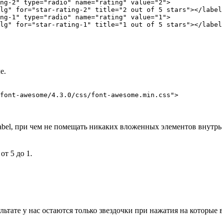
ng-2" type="radio" name="rating" value="2">

lg" for="star-rating-2" title="2 out of 5 stars"></label
ng-1" type="radio" name="rating" value="1">

lg" for="star-rating-1" title="1 out of 5 stars"></label
е.
abel, при чем не помещать никаких вложенных элементов внутрь.Т
т 5 до 1.
льтате у нас остаются только звездочки при нажатия на которые