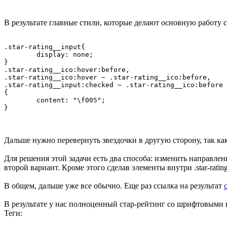
В результате главные стили, которые делают основную работу
.star-rating__input{

	display: none;

}

.star-rating__ico:hover:before,

.star-rating__ico:hover ~ .star-rating__ico:before,

.star-rating__input:checked ~ .star-rating__ico:before

{

	content: "\f005";

Дальше нужно перевернуть звездочки в другую сторону, так ка
Для решения этой задачи есть два способа: изменить направления
второй вариант. Кроме этого сделав элементы внутри .star-ra
В общем, дальше уже все обычно. Еще раз ссылка на результат
В результате у нас полноценный стар-рейтинг со шрифтовыми 
Теги: