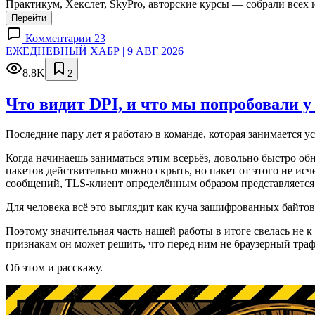
Практикум, Хекслет, SkyPro, авторские курсы — собрали всех 
Перейти
Комментарии 23
ЕЖЕДНЕВНЫЙ ХАБР | 9 АВГ 2026
8.8K
2
Что видит DPI, и что мы попробовали у
Последние пару лет я работаю в команде, которая занимается у
Когда начинаешь заниматься этим всерьёз, довольно быстро об
пакетов действительно можно скрыть, но пакет от этого не исч
сообщений, TLS-клиент определённым образом представляется се
Для человека всё это выглядит как куча зашифрованных байто
Поэтому значительная часть нашей работы в итоге свелась не к
признакам он может решить, что перед ним не браузерный траф
Об этом и расскажу.