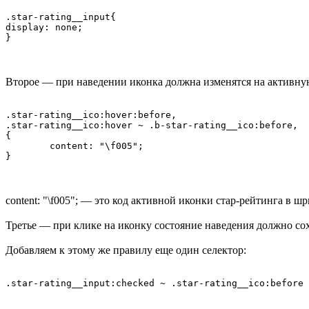
.star-rating__input{

display: none;

Второе — при наведении иконка должна изменятся на активную,
.star-rating__ico:hover:before,

.star-rating__ico:hover ~ .b-star-rating__ico:before,

{

	content: "\f005";

content: "\f005"; — это код активной иконки стар-рейтинга в ш
Третье — при клике на иконку состояние наведения должно сох
Добавляем к этому же правилу еще один селектор: