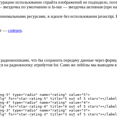
гурацию использование спрайта изображений не подходило, поэ
o — звездочка по умолчанию и fa-star — звездочка активная (при н
нимальными ресурсами, в идеале без использования javascript. В
тут —
codepen
.
радиокнопками, что бы сохранить передачу данные через форму
я на радиокнопку атрибутом for. Сами же лейблы мы выводим в 
ng-5" type="radio" name="rating" value="5">

lg" for="star-rating-5" title="5 out of 5 stars"></label
ng-4" type="radio" name="rating" value="4">

lg" for="star-rating-4" title="4 out of 5 stars"></label
ng-3" type="radio" name="rating" value="3">

lg" for="star-rating-3" title="3 out of 5 stars"></label