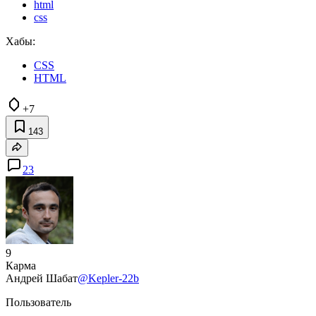
html
css
Хабы:
CSS
HTML
+7
143
23
9
Карма
Андрей Шабат
@Kepler-22b
Пользователь