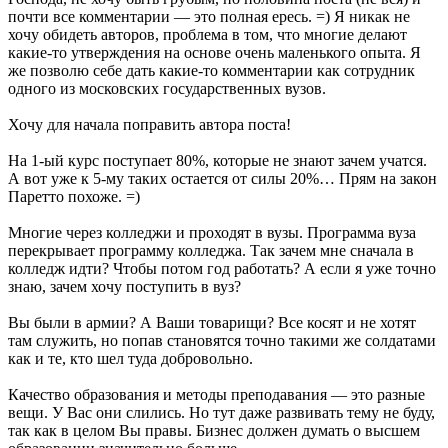
почти все комментарии — это полная ересь. =) Я никак не
хочу обидеть авторов, проблема в том, что многие делают
какие-то утверждения на основе очень маленького опыта. Я
же позволю себе дать какие-то комментарии как сотрудник
одного из московских государственных вузов.
Хочу для начала поправить автора поста!
На 1-ый курс поступает 80%, которые не знают зачем учатся.
А вот уже к 5-му таких остается от силы 20%… Прям на закон
Паретто похоже. =)
Многие через колледжи и проходят в вузы. Программа вуза
перекрывает программу колледжа. Так зачем мне сначала в
колледж идти? Чтобы потом год работать? А если я уже точно
знаю, зачем хочу поступить в вуз?
Вы были в армии? А Ваши товарищи? Все косят и не хотят
там служить, но попав становятся точно такими же солдатами
как и те, кто шел туда добровольно.
Качество образования и методы преподавания — это разные
вещи. У Вас они слились. Но тут даже развивать тему не буду,
так как в целом Вы правы. Бизнес должен думать о высшем