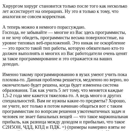
Хирургом хирург становится только после того как несколько
лет ассистирует на операциях. Ну это я только к тому, что
аналогия не совсем корректная.
А теперь можно я немного порассуждаю.
Господа, не забывайте — многие из Вас здесь программисты,
и не хочу обидеть, программисты весьма поверхностные, на
уровне типовых веб-приложений. Это никак не оскорбление
— это просто такой тип работы, которую обязательно кто-то
должен выполнять и многих из Вас работодатели очень ценят
за такое программирование и это отражается на ваших
доходах.
Именно такому программированию в вузах умеют учить пока
плохова-то. Данная проблема решается, медленно но верно, но
окончательно будет решена, когда будет изменена система
образования. Так как учить 5 лет тому, что меняется каждые
1,5-2 года мне кажется тяжелова-то. А ведь много и других
специальностей. Вам не нужны какие-то предметы? Хорошо,
не учите, вот только я потом начинаю общаться вот с таким
программистам по вопрсам решения узкотематичных задач и
человек не знает банальных вещей — что такое маржинальная
прибыль, как разница между доходом и прибылью, что такое
С2H5OH, ЧДД, КПД и ПДК. =) (примеры намеряно взяты не