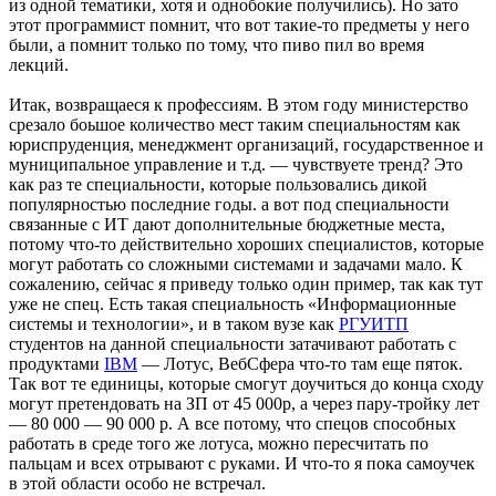
из одной тематики, хотя и однобокие получились). Но зато
этот программист помнит, что вот такие-то предметы у него
были, а помнит только по тому, что пиво пил во время
лекций.
Итак, возвращаеся к профессиям. В этом году министерство
срезало боьшое количество мест таким специальностям как
юриспруденция, менеджмент организаций, государственное и
муниципальное управление и т.д. — чувствуете тренд? Это
как раз те специальности, которые пользовались дикой
популярностью последние годы. а вот под специальности
связанные с ИТ дают дополнительные бюджетные места,
потому что-то действительно хороших специалистов, которые
могут работать со сложными системами и задачами мало. К
сожалению, сейчас я приведу только один пример, так как тут
уже не спец. Есть такая специальность «Информационные
системы и технологии», и в таком вузе как
РГУИТП
студентов на данной специальности затачивают работать с
продуктами
IBM
— Лотус, ВебСфера что-то там еще пяток.
Так вот те единицы, которые смогут доучиться до конца сходу
могут претендовать на ЗП от 45 000р, а через пару-тройку лет
— 80 000 — 90 000 р. А все потому, что спецов способных
работать в среде того же лотуса, можно пересчитать по
пальцам и всех отрывают с руками. И что-то я пока самоучек
в этой области особо не встречал.