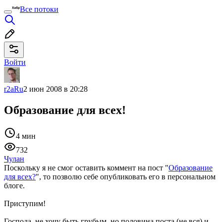
Все потоки
Войти
r2aRu
2 июн 2008 в 20:28
Образование для всех!
4 мин
732
Чулан
Поскольку я не смог оставить коммент на пост "
Образование
для всех?
", то позволю себе опубликовать его в персональном
блоге.
Приступим!
Господа, не хочу быть грубым, но половина поста (не вся) и