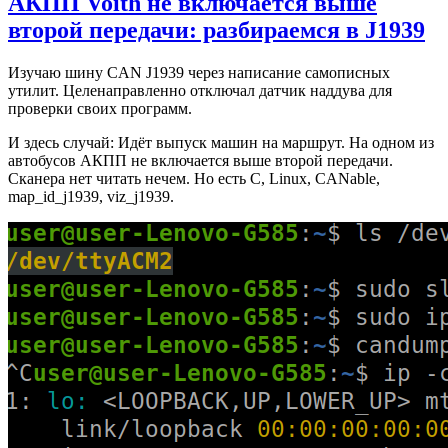
АКПП Voith не включается выше
второй передачи: разбираемся в J1939
Изучаю шину CAN J1939 через написание самописных
утилит. Целенаправленно отключал датчик наддува для
проверки своих программ.
И здесь случай: Идёт выпуск машин на маршрут. На одном из
автобусов АКПП не включается выше второй передачи.
Сканера нет читать нечем. Но есть C, Linux, CANable,
map_id_j1939, viz_j1939.