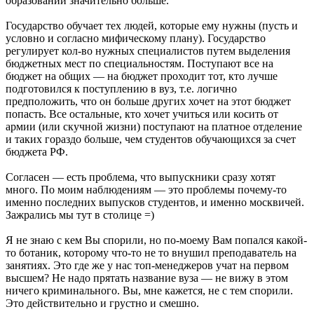
образовании значительно больше.
Государство обучает тех людей, которые ему нужны (пусть и
условно и согласно мифическому плану). Государство
регулирует кол-во нужных специалистов путем выделения
бюджетных мест по специальностям. Поступают все на
бюджет на общих — на бюджет проходит тот, кто лучше
подготовился к поступлению в вуз, т.е. логично
предположить, что он больше других хочет на этот бюджет
попасть. Все остальные, кто хочет учиться или косить от
армии (или скучной жизни) поступают на платное отделение
и таких гораздо больше, чем студентов обучающихся за счет
бюджета РФ.
Согласен — есть проблема, что выпускники сразу хотят
много. По моим наблюдениям — это проблемы почему-то
именно последних выпусков студентов, и именно москвичей.
Зажрались мы тут в столице =)
Я не знаю с кем Вы спорили, но по-моему Вам попался какой-
то ботаник, которому что-то не то внушил преподаватель на
занятиях. Это где же у нас топ-менеджеров учат на первом
высшем? Не надо прятать название вуза — не вижу в этом
ничего криминального. Вы, мне кажется, не с тем спорили.
Это действительно и грустно и смешно.