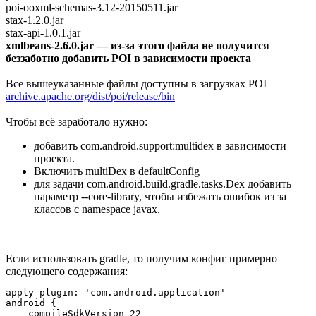
poi-ooxml-schemas-3.12-20150511.jar
stax-1.2.0.jar
stax-api-1.0.1.jar
xmlbeans-2.6.0.jar — из-за этого файла не получится
беззаботно добавить POI в зависимости проекта
Все вышеуказанные файлы доступны в загрузках POI
archive.apache.org/dist/poi/release/bin
Чтобы всё заработало нужно:
добавить com.android.support:multidex в зависимости
проекта.
Включить multiDex в defaultConfig
для задачи com.android.build.gradle.tasks.Dex добавить
параметр --core-library, чтобы избежать ошибок из за
классов с namespace javax.
Если использовать gradle, то получим конфиг примерно
следующего содержания:
apply plugin: 'com.android.application'

android {

    compileSdkVersion 22
