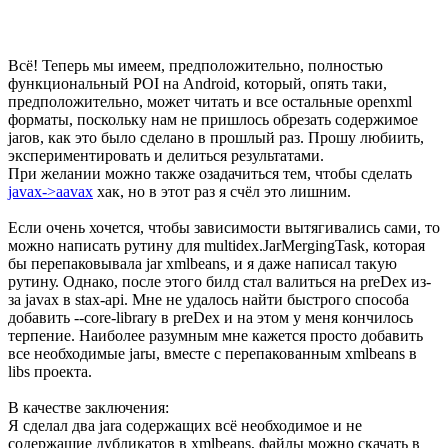
Всё! Теперь мы имеем, предположительно, полностью
функциональный POI на Android, который, опять таки,
предположительно, может читать и все остальные openxml
форматы, поскольку нам не пришлось обрезать содержимое
jarов, как это было сделано в прошлый раз. Прошу любиить,
экспериментировать и делиться результатами.
При желании можно также озадачиться тем, чтобы сделать
javax->aavax
хак, но в этот раз я счёл это лишним.
Если очень хочется, чтобы зависимости вытягивались сами, то
можно написать рутину для multidex.JarMergingTask, которая
бы перепаковывала jar xmlbeans, и я даже написал такую
рутину. Однако, после этого билд стал валиться на preDex из-
за javax в stax-api. Мне не удалось найти быстрого способа
добавить --core-library в preDex и на этом у меня кончилось
терпение. Наиболее разумным мне кажется просто добавить
все необходимые jarы, вместе с перепакованным xmlbeans в
libs проекта.
В качестве заключения:
Я сделал два jara содержащих всё необходимое и не
содержащие дубликатов в xmlbeans, файлы можно скачать в