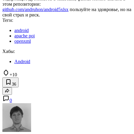
этом репозитории:
github.com/andruhon/android5xlsx
пользуйте на здовровье, но на
свой страх и риск.
Теги:
android
apache poi
openxml
Хабы:
Android
+10
36
0