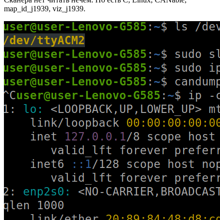
map_id_j1939, viz_j1939.