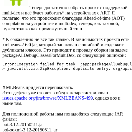
Теперь достаточно собрать проект с поддержкой
multi-dex и всё будет работать* на устройствах c ART. Я
полагаю, что это происходит благодаря Ahead-of-time (AOT)
compilation на устройстве и multi-dex, теперь, как таковой,
нужен только как промежуточный этап.
* К сожалению не всё так гладко. В зависимостях проекта есть
xmlbeans-2.6.0.jar, который запакован с ошибкой и содержит
дубликаты классов. Это приводит к провалу сборки на задаче
packageAllDebugClassesForMultiDex, со следующей ошибкой:
Error:Execution failed for task ':app:packageAllDebugCl
XMLBeans придётся перепаковать.
Этот дефект уже сто лет в обед как зарегистрирован
issues.apache.org/jira/browse/XMLBEANS-499
, однако воз и
ныне там.
Для полноценной работы нам понадобятся следующие JAR
файлы:
poi-3.12-20150511.jar
poi-ooxml-3.12-20150511.jar