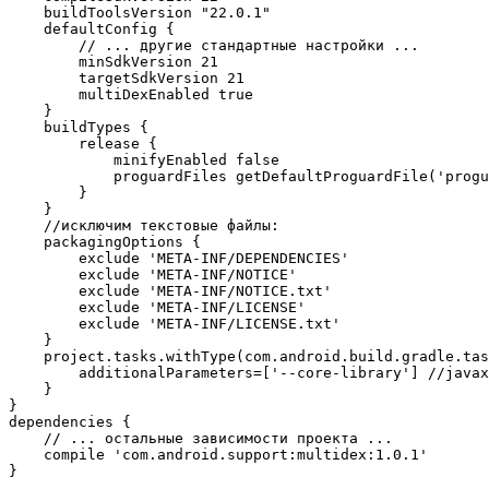
    buildToolsVersion "22.0.1"

    defaultConfig {

        // ... другие стандартные настройки ...

        minSdkVersion 21

        targetSdkVersion 21        

        multiDexEnabled true

    }

    buildTypes {

        release {

            minifyEnabled false

            proguardFiles getDefaultProguardFile('progu
        }

    }

    //исключим текстовые файлы:

    packagingOptions {

        exclude 'META-INF/DEPENDENCIES'

        exclude 'META-INF/NOTICE'

        exclude 'META-INF/NOTICE.txt'

        exclude 'META-INF/LICENSE'

        exclude 'META-INF/LICENSE.txt'

    }

    project.tasks.withType(com.android.build.gradle.tas
        additionalParameters=['--core-library'] //javax
    }

}

dependencies {

    // ... остальные зависимости проекта ...

    compile 'com.android.support:multidex:1.0.1'
