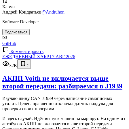
14
Карма
Андрей Кондратьев
@Andruhon
Software Developer
Подписаться
GitHub
Комментировать
ЕЖЕДНЕВНЫЙ ХАБР | 7 АВГ 2026
32K
2
АКПП Voith не включается выше
второй передачи: разбираемся в J1939
Изучаю шину CAN J1939 через написание самописных
утилит. Целенаправленно отключал датчик наддува для
проверки своих программ.
И здесь случай: Идёт выпуск машин на маршрут. На одном из
автобусов АКПП не включается выше второй передачи.
Сканера нет читать нечем. Но есть C, Linux, CANable,