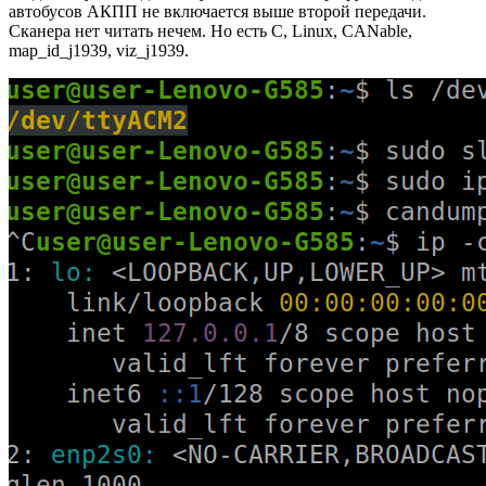
автобусов АКПП не включается выше второй передачи.
Сканера нет читать нечем. Но есть C, Linux, CANable,
map_id_j1939, viz_j1939.