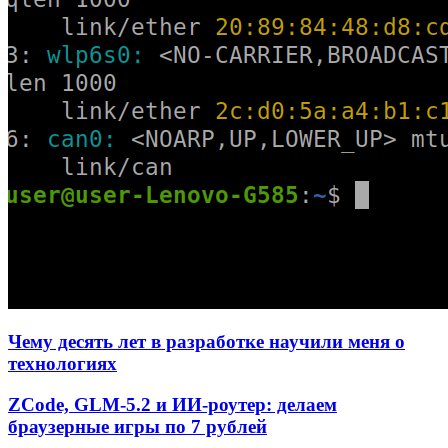
Чему десять лет в разработке научили меня о
технологиях
ZCode, GLM-5.2 и ИИ-роутер: делаем
браузерные игры по 7 рублей