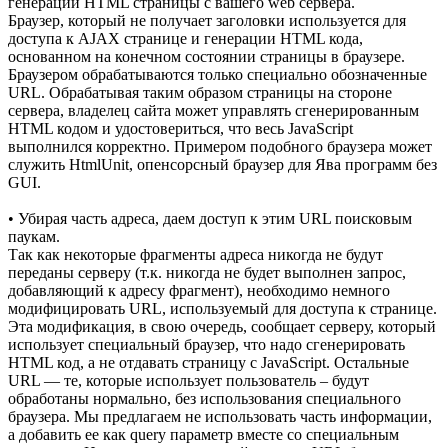
генерации HTML страницы с вашего web сервера.
Браузер, который не получает заголовки используется для
доступа к AJAX странице и генерации HTML кода,
основанном на конечном состоянии страницы в браузере.
Браузером обрабатываются только специально обозначенные
URL. Обрабатывая таким образом страницы на стороне
сервера, владелец сайта может управлять сгенерированным
HTML кодом и удостовериться, что весь JavaScript
выполнился корректно. Примером подобного браузера может
служить HtmlUnit, опенсорсный браузер для Ява программ без
GUI.
• Убирая часть адреса, даем доступ к этим URL поисковым
паукам.
Так как некоторые фрагменты адреса никогда не будут
переданы серверу (т.к. никогда не будет выполнен запрос,
добавляющий к адресу фрагмент), необходимо немного
модифицировать URL, используемый для доступа к странице.
Эта модификация, в свою очередь, сообщает серверу, который
использует специальный браузер, что надо сгенерировать
HTML код, а не отдавать страницу с JavaScript. Остальные
URL — те, которые использует пользователь – будут
обработаны нормально, без использования специального
браузера. Мы предлагаем не использовать часть информации,
а добавить ее как query параметр вместе со специальным