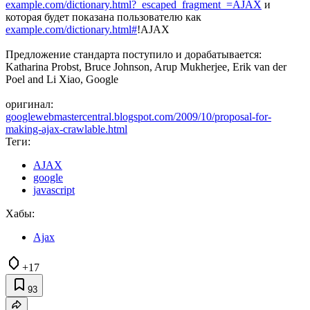
example.com/dictionary.html?_escaped_fragment_=AJAX
и
которая будет показана пользователю как
example.com/dictionary.html#
!AJAX
Предложение стандарта поступило и дорабатывается:
Katharina Probst, Bruce Johnson, Arup Mukherjee, Erik van der
Poel and Li Xiao, Google
оригинал:
googlewebmastercentral.blogspot.com/2009/10/proposal-for-
making-ajax-crawlable.html
Теги:
AJAX
google
javascript
Хабы:
Ajax
+17
93