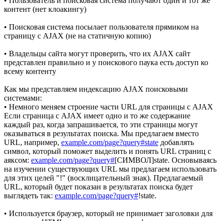
• Пользователь и поисковая система получают один и тот же
контент (нет клоакингу)
• Поисковая система посылает пользователя прямиком на
страницу с AJAX (не на статичную копию)
• Владельцы сайта могут проверить, что их AJAX сайт
представлен правильно и у поискового паука есть доступ ко
всему контенту
Как мы представляем индексацию AJAX поисковыми
системами:
• Немного меняем строение части URL для страницы с AJAX
Если страница с AJAX имеет одно и то же содержание
каждый раз, когда запрашивается, то эти страницы могут
оказываться в результатах поиска. Мы предлагаем вместо
URL, например,
example.com/page?query#state
добавлять
символ, который поможет выделить и понять URL страниц с
аяксом:
example.com/page?query#
[СИМВОЛ]state. Основываясь
на изучении существующих URL мы предлагаем использовать
для этих целей "!" (восклицательный знак). Предлагаемый
URL, который будет показан в результатах поиска будет
выглядеть так:
example.com/page?query#
!state.
• Используется браузер, который не принимает заголовки для