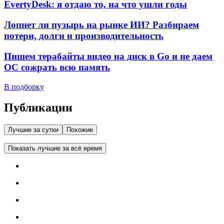
EvertyDesk: я отдаю то, на что ушли годы
Лопнет ли пузырь на рынке ИИ? Разбираем
потери, долги и производительность
Пишем терабайты видео на диск в Go и не даем
ОС сожрать всю память
В подборку
Публикации
Лучшие за сутки
Похожие
Показать лучшие за всё время