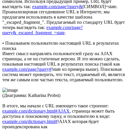
символом. Используя предыдущий пример, URL будет
выглядеть так:
example.com/page?query&
[СИМВОЛ]=state.
Проанализировав сегодняшние URL в Интернете, мы
предлагаем использовать в качестве шаблона
"_escaped_fragment_". Предлагаемый по стандарту URL будет
теперь выглядеть так:
example.com/page?
query&_escaped_fragment_=state
.
• Показываем пользователю настоящий URL в результатах
поиска
Имеет смысл направлять пользователей сразу на AJAX
страницы, а не на статичные версии. И это можно сделать,
показывая настоящий URL в результатах поиска (такой как
example.com/page?query#
!state из примера выше). Поисковая
система может проверить, что текст, отдаваемый ей, является
тем же самым или частью текста, отдаваемый пользователю.
(Диаграмма: Katharina Probst)
В итоге, мы начали с URL имеющего такое строение:
example.com/dictionary.html#AJAX
, страница может быть
доступна и поисковому пауку, и пользователю в виде:
example.com/dictionary.html#
!AJAX которая будет
проиндексирована как