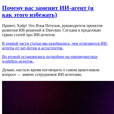
Почему вас заменит ИИ‑агент (и
как этого избежать)
Привет, Хабр! Это Илья Петухов, руководитель проектов
развития ИИ-решений в Directum. Сегодня я продолжаю
серию статей про ИИ-агентов:
В первой части статьи мы разобрались, чем отличаются ИИ-
агенты от чат-ботов и ассистентов.
Во второй остановились подробнее на преимуществах
workflow-агентов.
Думаю, настало время поговорить о самом щекотливом
вопросе — замене сотрудников ИИ-агентами.