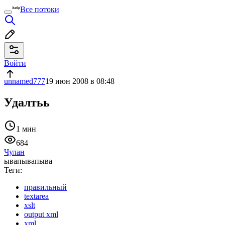
Все потоки
Войти
unnamed777
19 июн 2008 в 08:48
Удалтьь
1 мин
684
Чулан
ывапывапыва
Теги:
правильный
textarea
xslt
output xml
xml