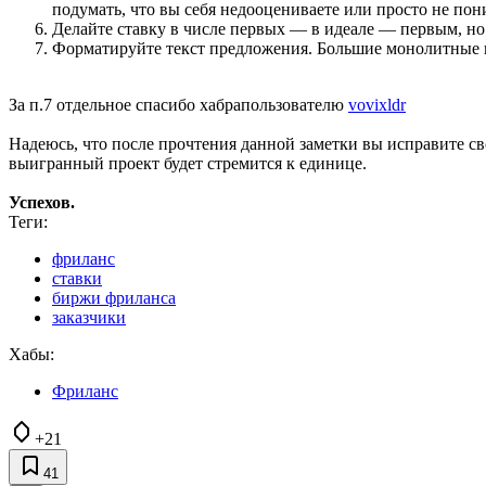
подумать, что вы себя недооцениваете или просто не пони
Делайте ставку в числе первых — в идеале — первым, н
Форматируйте текст предложения. Большие монолитные ку
За п.7 отдельное спасибо хабрапользователю
vovixldr
Надеюсь, что после прочтения данной заметки вы исправите с
выигранный проект будет стремится к единице.
Успехов.
Теги:
фриланс
ставки
биржи фриланса
заказчики
Хабы:
Фриланс
+21
41