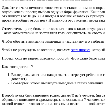
Давайте сначала немного отвлечемся от ставок и немного пора
опубликовали проект, выбрав одну из бирж фриланса. Как прави
откликнутся от 10 до 30, а иногда и больше человек (к примеру
проекте вообще говоря нет). И именно в этот момент перед за
Ответ очень прост, большинство заказчиков в таких ситуациях 
Такие комментарии не заставляют глаз «зацепиться» за что-то и
Чтобы обратить внимание заказчика и «заставить» его выбрать 
Чтобы не рассуждать голословно, возьмем
этот проект
, которы
Проект, судя по задаче, довольно простой. Что нужно было сде
Как этого достичь?
Во-первых, заказчика наверняка заинтересует рейтинг в си
доверяет)
Во-вторых, чтобы выглядеть выгоднее в глазах заказчика,
Второй пункт был выполнен только двумя(!) из 9 человек (на с
обращают внимание и фрилансеры), на остальных 7 человек зака
второй пункт — только один из них имел рейтинг — победител