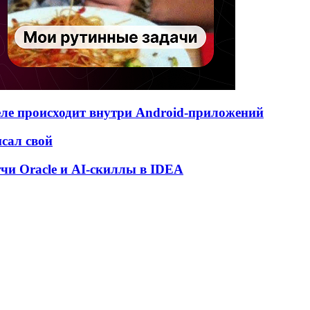
деле происходит внутри Android-приложений
исал свой
атчи Oracle и AI-скиллы в IDEA