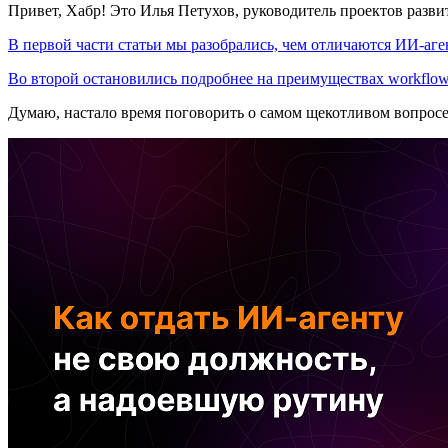
Привет, Хабр! Это Илья Петухов, руководитель проектов разв
В первой части статьи мы разобрались, чем отличаются ИИ-аген
Во второй остановились подробнее на преимуществах workflow
Думаю, настало время поговорить о самом щекотливом вопрос