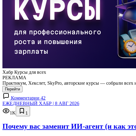
Хабр Курсы для всех
РЕКЛАМА
Практикум, Хекслет, SkyPro, авторские курсы — собрали всех 
Перейти
Комментарии 42
ЕЖЕДНЕВНЫЙ ХАБР | 8 АВГ 2026
1K
1
Почему вас заменит ИИ‑агент (и как эт