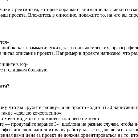
чики с рейтингом, которые обращают внимание на ставки со смыс
 проекта. Вложитесь в описание, покажите то, на что вы спос
ится»
ошибок, как грамматических, так и синтаксических, орфографич
 читал описание проекта. Например в проекте написано, что ра
пишите в icq»
те и слишком большую
кта?
ику, что вы «рубите фишку», а не просто «один из 30 написавши
 такие «сделаю кочественно»
о хочет видеть от вас клиент или чего не хочет
е — продумайте заранее 3-4 шаблона на разные случаи, чтобы не
профессионалов выполнит вашу работу за …» и дальше все в таком
енная вами цена за проект не должна ориентироваться на то, к