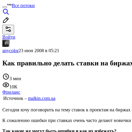
Все потоки
Войти
anycolor
23 июн 2008 в 05:21
Как правильно делать ставки на биржа
3 мин
10K
Фриланс
Источник –
malkin.com.ua
Сегодня хочу поговорить на тему ставок к проектам на биржах
К сожалению ошибки при ставках очень часто делают новички
Так какие же могут быть ошибки и как их избежать?