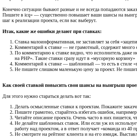
Конечно ситуации бывают разные и не всегда попадаются заказ
Пишите в icq» — существенно повышает ваши шансы на выигрыш
шаг к реализации проекта, если вас выберут.
Итак, какие же ошибки делают при ставках:
Ставка малоинформативная, не заставляет за себя «зацеп
Комментарий к ставке — не грамотный, содержит много 
По комментарию к ставке видно, что исполнитель даже не
на PHP». Такие ставки сразу идут в «мусорную корзину»
Комментарий к ставке — шаблонный — то есть в стиле «
Не пишите слишком маленькую цену за проект. Не пиши
Как своей ставкой повысить свои шансы на выигрыш прое
Для этого нужно стараться делать вот так:
Делать осмысленные ставки к проектам. Покажите заказч
Пишите грамотно, старайтесь избегать ошибок, например
Читайте описание проекта. Очень часто в них пишется, чт
Не делайте шаблонных ставок. Или если уж их использует
работу над проектом, а в ответ получает «команда из 40 
Не смотрите на рейтинг клиента и на его имидж. Выставл