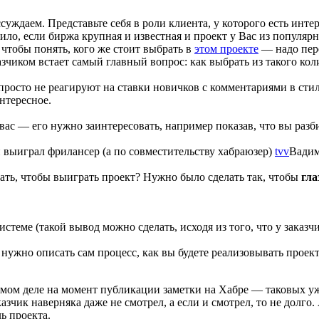
ссуждаем. Представьте себя в роли клиента, у которого есть ин
ло, если биржа крупная и известная и проект у Вас из популярн
, чтобы понять, кого же стоит выбрать в
этом проекте
— надо пер
казчиком встает самый главный вопрос: как выбрать из такого к
просто не реагируют на ставки новичков с комментариями в стил
нтересное.
вас — его нужно заинтересовать, например показав, что вы разб
й выиграл фрилансер (а по совместительству хабраюзер)
tvv
Вадим
лать, чтобы выиграть проект? Нужно было сделать так, чтобы
гла
стеме (такой вывод можно сделать, исходя из того, что у заказч
 нужно описать сам процесс, как вы будете реализовывать проек
амом деле на момент публикации заметки на Хабре — таковых уже
зчик наверняка даже не смотрел, а если и смотрел, то не долго
ь проекта.