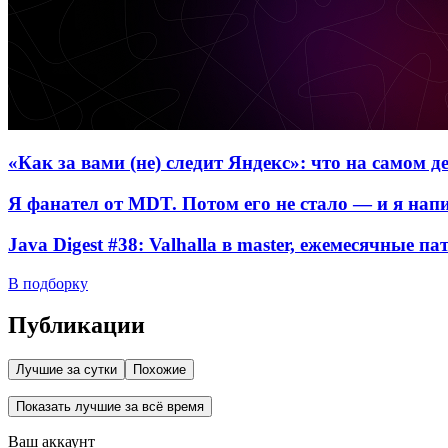
«Как за вами (не) следит Яндекс»: что на самом 
Я фанател от MDT. Потом его не стало — и я нап
Java Digest #38: Valhalla в master, ежемесячные п
В подборку
Публикации
Лучшие за сутки
Похожие
Показать лучшие за всё время
Ваш аккаунт