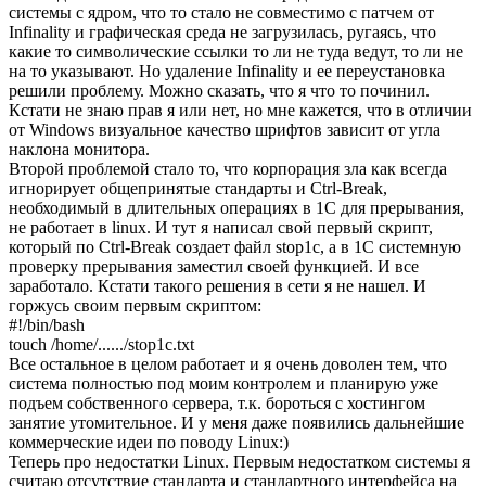
системы с ядром, что то стало не совместимо с патчем от
Infinality и графическая среда не загрузилась, ругаясь, что
какие то символические ссылки то ли не туда ведут, то ли не
на то указывают. Но удаление Infinality и ее переустановка
решили проблему. Можно сказать, что я что то починил.
Кстати не знаю прав я или нет, но мне кажется, что в отличии
от Windows визуальное качество шрифтов зависит от угла
наклона монитора.
Второй проблемой стало то, что корпорация зла как всегда
игнорирует общепринятые стандарты и Ctrl-Break,
необходимый в длительных операциях в 1С для прерывания,
не работает в linux. И тут я написал свой первый скрипт,
который по Ctrl-Break создает файл stop1c, а в 1C системную
проверку прерывания заместил своей функцией. И все
заработало. Кстати такого решения в сети я не нашел. И
горжусь своим первым скриптом:
#!/bin/bash
touch /home/....../stop1c.txt
Все остальное в целом работает и я очень доволен тем, что
система полностью под моим контролем и планирую уже
подъем собственного сервера, т.к. бороться с хостингом
занятие утомительное. И у меня даже появились дальнейшие
коммерческие идеи по поводу Linux:)
Теперь про недостатки Linux. Первым недостатком системы я
считаю отсутствие стандарта и стандартного интерфейса на