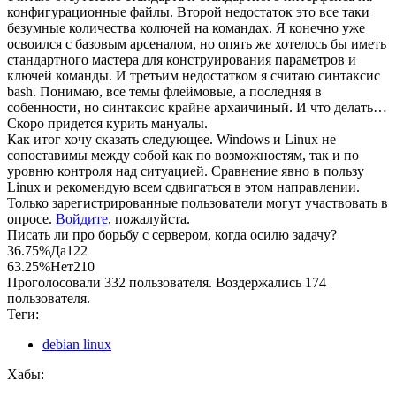
конфигурационные файлы. Второй недостаток это все таки
безумные количества колючей на командах. Я конечно уже
освоился с базовым арсеналом, но опять же хотелось бы иметь
стандартного мастера для конструирования параметров и
ключей команды. И третьим недостатком я считаю синтаксис
bash. Понимаю, все темы флеймовые, а последняя в
собенности, но синтаксис крайне архаичиный. И что делать…
Скоро придется курить мануалы.
Как итог хочу сказать следующее. Windows и Linux не
сопоставимы между собой как по возможностям, так и по
уровню контроля над ситуацией. Сравнение явно в пользу
Linux и рекомендую всем сдвигаться в этом направлении.
Только зарегистрированные пользователи могут участвовать в
опросе.
Войдите
, пожалуйста.
Писать ли про борьбу с сервером, когда осилю задачу?
36.75%
Да
122
63.25%
Нет
210
Проголосовали 332 пользователя. Воздержались 174
пользователя.
Теги:
debian linux
Хабы: