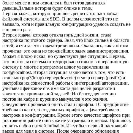
более менее в нем освоился и был готов двигаться
дальше.Дальше история будет ближе к теме.
Первая задача, которую пришлось решить это настройка
файловой системы для SDD. В целом сложностей это не
вызвало, хотя и правильную конфигурацию удалось создать не
с первого раза.
Вторая задача, которая отняла пять дней жизни, стала
настройка почтового сервера. Зная, что linux сильна в области
сетей, я считал что задача тривиальна. Оказалось, как я потом
прочитал, это одна из сложнейших задач администрирования.
Может я плохо искал, но существуют две ситуации. Первая,
что почтовая система интегрирована сильно в операционную
систему и многие программы шлют уведомления на
root@localhost. Вторая ситуация заключается в том, что есть
отдельно pop3(imap) сервер(dovcote) и smtp сервер (postfix) и
настройка их совместной работы с интеграцией авторизации,
учитывая фейковое dns имя хоста для целей разработки
является не тривиальной задачей. Но благодаря чтению
постов на хабре и курению манулалов я это осилил.
Следующей проблемой опять стали шрифты. 1C предприятие
требовало каких то отдельных шрифтов, а java требовало
настроек в конфигурации. Кроме этого качество шрифтов при
постоянной работе опять же не устраивало в целом. Пришлось
ставить набор патчей Infinality. И тут был первый настоящий
вызов для меня в системе. После очередного обновления