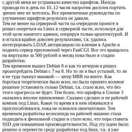
с другой меня не устраивало качество шрифтов. Иногда
проводя по в день по 10..12 часов напротив дисплея портить
зрение мне не хотелось. Все примененные руководства по
улучшению шрифтов результата не давали.
Тем не менее на серверной части на очередном проекте я
решил опереться на Linux в серверной части, используя для
этой цели нанятого админа, оперируя только архитектурой. И
я остался крайне доволен результатами, т.к. удалось
интегрировать LDAP, авторизацию по ключам в Apache и
поднять сервер приложений через FastCGI. Все это вращалось
на виртуалке за 500 рублей в месяц пока было в стадии
разработки.
Тем временем вышел Debian 8 и как то вечером я решил
проапгрейдить Debian с 7 на 8. Но то ли я был усталый, то ли
я не туда тыкнул мышкой — затер MBR на винте. Как
бороться теоретически было ясно, но было принято волевое
решение установить только Debian, т.к. стало ясно, что без
этого прогресса не будет. Тем более, что шрифты в Gnome 3
оказались вполне приемлемые. Сказано сделано и не рабочий
компик под Linux. Какое то время я в нем обживался и
приспосабливался, пока не освоился окончательно. Тем
временем разработка велосипеда на рабочей машине стала
подходить к финальной стадии и стало ясно, что пора ставить
SSD для повышения производительности. Под эту идею было
решено и перевести среду разработки под linux, т.к. я уже