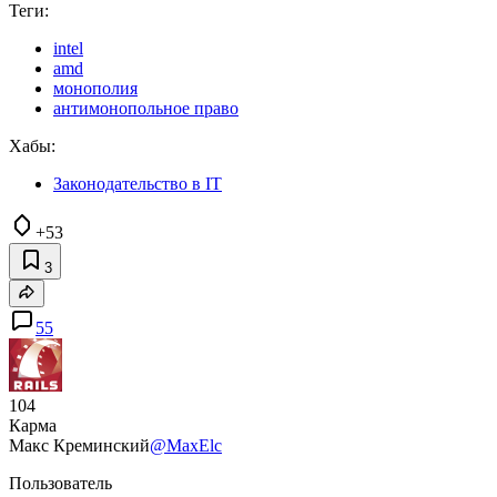
Теги:
intel
amd
монополия
антимонопольное право
Хабы:
Законодательство в IT
+53
3
55
104
Карма
Макс Креминский
@MaxElc
Пользователь