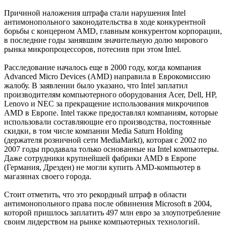
Причиной наложения штрафа стали нарушения Intel
антимонопольного законодательства в ходе конкурентной
борьбы с концерном AMD, главным конкурентом корпорации,
в последние годы занявшим значительную долю мирового
рынка микропроцессоров, потеснив при этом Intel.
Расследование началось еще в 2000 году, когда компания
Advanced Micro Devices (AMD) направила в Еврокомиссию
жалобу. В заявлении было указано, что Intel заплатил
производителям компьютерного оборудования Acer, Dell, HP,
Lenovo и NEC за прекращение использования микрочипов
AMD в Европе. Intel также предоставлял компаниям, которые
использовали составляющие его производства, постоянные
скидки, в том числе компании Media Saturn Holding
(держателя розничной сети MediaMarkt), которая с 2002 по
2007 годы продавала только основанные на Intel компьютеры.
Даже сотрудники крупнейшей фабрики AMD в Европе
(Германия, Дрезден) не могли купить AMD-компьютер в
магазинах своего города.
Стоит отметить, что это рекордный штраф в области
антимонопольного права после обвинения Microsoft в 2004,
которой пришлось заплатить 497 млн евро за злоупотребление
своим лидерством на рынке компьютерных технологий.