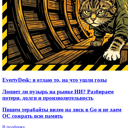
EvertyDesk: я отдаю то, на что ушли годы
Лопнет ли пузырь на рынке ИИ? Разбираем
потери, долги и производительность
Пишем терабайты видео на диск в Go и не даем
ОС сожрать всю память
В подборку