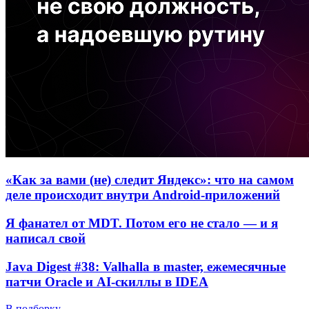
«Как за вами (не) следит Яндекс»: что на самом
деле происходит внутри Android-приложений
Я фанател от MDT. Потом его не стало — и я
написал свой
Java Digest #38: Valhalla в master, ежемесячные
патчи Oracle и AI-скиллы в IDEA
В подборку