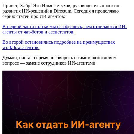
Привет, Хабр! Это Илья Петухов, руководитель проектов
развития ИИ-решений в Directum. Сегодня я продолжаю
серию статей про ИИ-агентов:
В первой части статьи мы разобрались, чем отличаются ИИ-
агенты от чат-ботов и ассистентов.
Во второй остановились подробнее на преимуществах
workflow-агентов.
Думаю, настало время поговорить о самом щекотливом
вопросе — замене сотрудников ИИ-агентами.