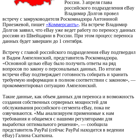
России. 3 апреля глава
российского подразделения eBay
Владимир Долгов провел
встречу с замруководителя Роскомнадзора Антониной
Приезжевой, пишет
«Коммерсантъ»
. На встрече Владимир
Долгов заявил, что eBay уже ведет работу по переносу данных
россиян из Швейцарии в России. При этом процесс переноса
данных будет завершен до 1 сентября.
Встречу с главой российского подразделения eBay подтвердил
и Вадим Ампелонский, представитель Роскомнадзора.
«Основной целью eBay было получить ответы на ряд
вопросов по закону о персональных данных. По итогам
встречи eBay подтверждает готовность собирать и хранить
требуемую информации в полном соответствии с законом», —
прокомментировал ситуацию Ампелонский.
Такие данные, как объем данных для переноса и возможность
создания собственных серверных мощностей для
обслуживания российского сегмента eBay, пока не
озвучиваются. «Мы анализируем применимые к нам
требования и общаемся с нашими регуляторами для
выработки оптимального решения», — сообщила
представитель PayPal (сейчас PayPal находится в ведении
eBay) Галина Скаткина.