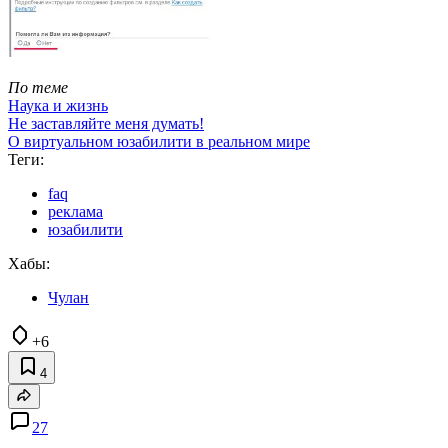
По теме
Наука и жизнь
Не заставляйте меня думать!
О виртуальном юзабилити в реальном мире
Теги:
faq
реклама
юзабилити
Хабы:
Чулан
+6
4
27