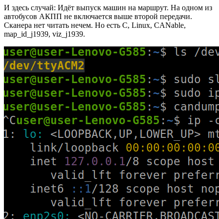
И здесь случай: Идёт выпуск машин на маршрут. На одном из
автобусов АКПП не включается выше второй передачи.
Сканера нет читать нечем. Но есть C, Linux, CANable,
map_id_j1939, viz_j1939.