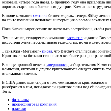
основана четыре года назад. В прошлом году она привлекла и
дорогих стартапов в биткоин-индустрии. Компания сотруднича
В июне компания
сменила
бизнес-модель. Теперь BitPay делает
на сайте компании появилась информация о восьми вакансиях 
Пока биткоин-процессинг не настолько востребован, чтобы раз
Тем не менее, гендиректор компании
рассказал
изданию Busines
индустрия очень перспективная технология, но ей нужно время
1 сентября «Мегамозг»
писал
, что Barclays стал первым брита
Криптовалюта биткоин становится все более распространенной
В конце прошлой недели
завершилось
разбирательство Комисс
Комиссии, биткоин и другие криптовалюты следует считать то
отслеживать сделки.
В США давно шли споры о том, чем являются криптовалюты – д
разобраться в том, попадают ли криптовалюты под её юрисдик
Теги:
биткоины
процессинговая компания
платежи