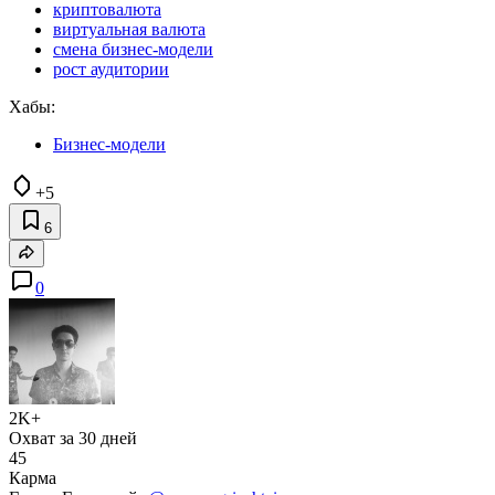
криптовалюта
виртуальная валюта
смена бизнес-модели
рост аудитории
Хабы:
Бизнес-модели
+5
6
0
2K+
Охват за 30 дней
45
Карма