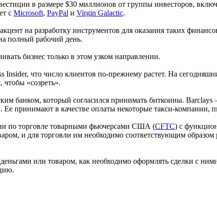
нвестиции в размере $30 миллионов от группы инвесторов, вклю
ет с
Microsoft
,
PayPal
и
Virgin Galactic
.
 акцент на разработку инструментов для оказания таких финансо
на полный рабочий день.
вивать бизнес только в этом узком направлении.
s Insider, что число клиентов по-прежнему растет. На сегодняш
, чтобы «созреть».
нским банком, который согласился принимать биткоины. Barclays
. Ее принимают в качестве оплаты некоторые такси-компании, 
ии по торговле товарными фьючерсами США (
CFTC
) с функцио
варом, и для торговли им необходимо соответствующим образом
еньгами или товаром, как необходимо оформлять сделки с ними,
цию.