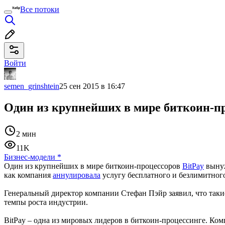
Все потоки
Войти
semen_grinshtein
25 сен 2015 в 16:47
Один из крупнейших в мире биткоин-пр
2 мин
11K
Бизнес-модели
*
Один из крупнейших в мире биткоин-процессоров
BitPay
вынуж
как компания
аннулировала
услугу бесплатного и безлимитног
Генеральный директор компании Стефан Пэйр заявил, что таки
темпы роста индустрии.
BitPay – одна из мировых лидеров в биткоин-процессинге. Ко