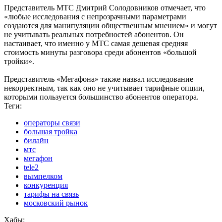
Представитель МТС Дмитрий Солодовников отмечает, что
«любые исследования с непрозрачными параметрами
создаются для манипуляции общественным мнением» и могут
не учитывать реальных потребностей абонентов. Он
настаивает, что именно у МТС самая дешевая средняя
стоимость минуты разговора среди абонентов «большой
тройки».
Представитель «Мегафона» также назвал исследование
некорректным, так как оно не учитывает тарифные опции,
которыми пользуется большинство абонентов оператора.
Теги:
операторы связи
большая тройка
билайн
мтс
мегафон
tele2
вымпелком
конкуренция
тарифы на связь
московский рынок
Хабы: