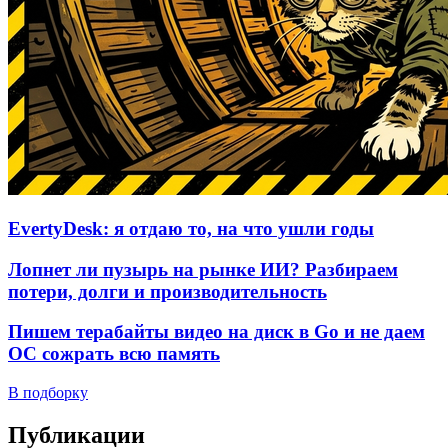
EvertyDesk: я отдаю то, на что ушли годы
Лопнет ли пузырь на рынке ИИ? Разбираем
потери, долги и производительность
Пишем терабайты видео на диск в Go и не даем
ОС сожрать всю память
В подборку
Публикации