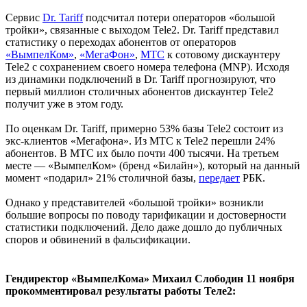
Сервис
Dr. Tariff
подсчитал потери операторов «большой
тройки», связанные с выходом Tele2. Dr. Tariff представил
статистику о переходах абонентов от операторов
«ВымпелКом»
,
«МегаФон»
,
МТС
к сотовому дискаунтеру
Tele2 с сохранением своего номера телефона (MNP). Исходя
из динамики подключений в Dr. Tariff прогнозируют, что
первый миллион столичных абонентов дискаунтер Tele2
получит уже в этом году.
По оценкам Dr. Tariff, примерно 53% базы Tele2 состоит из
экс-клиентов «Мегафона». Из МТС к Tele2 перешли 24%
абонентов. В МТС их было почти 400 тысячи. На третьем
месте — «ВымпелКом» (бренд «Билайн»), который на данный
момент «подарил» 21% столичной базы,
передает
РБК.
Однако у представителей «большой тройки» возникли
большие вопросы по поводу тарификации и достоверности
статистики подключений. Дело даже дошло до публичных
споров и обвинений в фальсификации.
Гендиректор «ВымпелКома» Михаил Слободин 11 ноября
прокомментировал результаты работы Теле2: