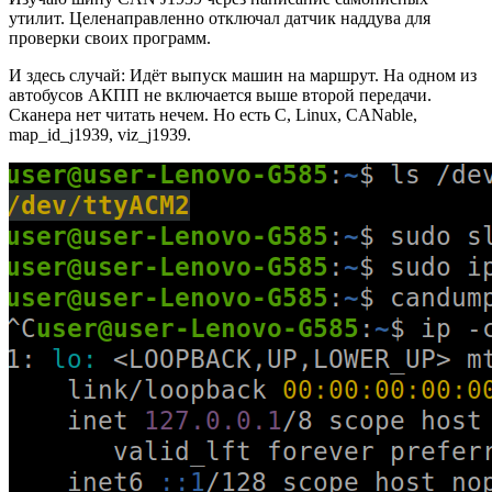
утилит. Целенаправленно отключал датчик наддува для
проверки своих программ.
И здесь случай: Идёт выпуск машин на маршрут. На одном из
автобусов АКПП не включается выше второй передачи.
Сканера нет читать нечем. Но есть C, Linux, CANable,
map_id_j1939, viz_j1939.