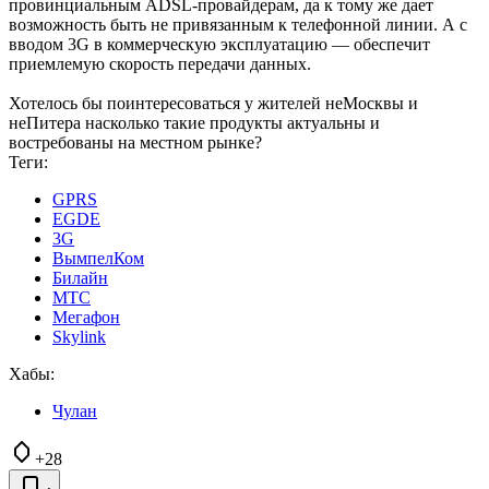
провинциальным ADSL-провайдерам, да к тому же дает
возможность быть не привязанным к телефонной линии. А с
вводом 3G в коммерческую эксплуатацию — обеспечит
приемлемую скорость передачи данных.
Хотелось бы поинтересоваться у жителей неМосквы и
неПитера насколько такие продукты актуальны и
востребованы на местном рынке?
Теги:
GPRS
EGDE
3G
ВымпелКом
Билайн
МТС
Мегафон
Skylink
Хабы:
Чулан
+28