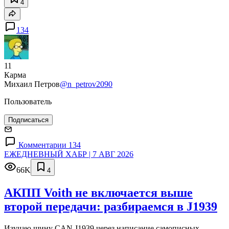
4
134
11
Карма
Михаил Петров
@n_petrov2090
Пользователь
Подписаться
Комментарии 134
ЕЖЕДНЕВНЫЙ ХАБР | 7 АВГ 2026
66K
4
АКПП Voith не включается выше
второй передачи: разбираемся в J1939
Изучаю шину CAN J1939 через написание самописных