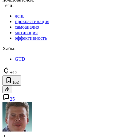
Теги:
лень
прокрастинация
самоанализ
мотивация
эффективность
Хабы:
GTD
+12
162
25
5