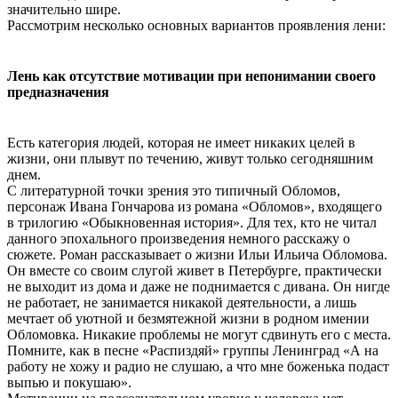
значительно шире.
Рассмотрим несколько основных вариантов проявления лени:
Лень как отсутствие мотивации при непонимании своего
предназначения
Есть категория людей, которая не имеет никаких целей в
жизни, они плывут по течению, живут только сегодняшним
днем.
С литературной точки зрения это типичный Обломов,
персонаж Ивана Гончарова из романа «Обломов», входящего
в трилогию «Обыкновенная история». Для тех, кто не читал
данного эпохального произведения немного расскажу о
сюжете. Роман рассказывает о жизни Ильи Ильича Обломова.
Он вместе со своим слугой живет в Петербурге, практически
не выходит из дома и даже не поднимается с дивана. Он нигде
не работает, не занимается никакой деятельности, а лишь
мечтает об уютной и безмятежной жизни в родном имении
Обломовка. Никакие проблемы не могут сдвинуть его с места.
Помните, как в песне «Распиздяй» группы Ленинград «А на
работу не хожу и радио не слушаю, а что мне боженька подаст
выпью и покушаю».