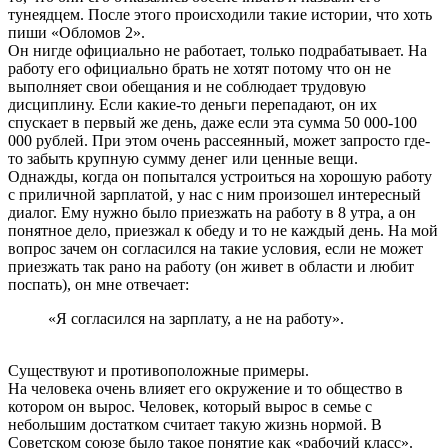
тунеядцем. После этого происходили такие истории, что хоть
пиши «Обломов 2».
Он нигде официально не работает, только подрабатывает. На
работу его официально брать не хотят потому что он не
выполняет свои обещания и не соблюдает трудовую
дисциплину. Если какие-то деньги перепадают, он их
спускает в первый же день, даже если эта сумма 50 000-100
000 рублей. При этом очень рассеянный, может запросто где-
то забыть крупную сумму денег или ценные вещи.
Однажды, когда он попытался устроиться на хорошую работу
с приличной зарплатой, у нас с ним произошел интересный
диалог. Ему нужно было приезжать на работу в 8 утра, а он
понятное дело, приезжал к обеду и то не каждый день. На мой
вопрос зачем он согласился на такие условия, если не может
приезжать так рано на работу (он живет в области и любит
поспать), он мне отвечает:
«Я согласился на зарплату, а не на работу».
Существуют и противоположные примеры.
На человека очень влияет его окружение и то общество в
котором он вырос. Человек, который вырос в семье с
небольшим достатком считает такую жизнь нормой. В
Советском союзе было такое понятие как «рабочий класс».