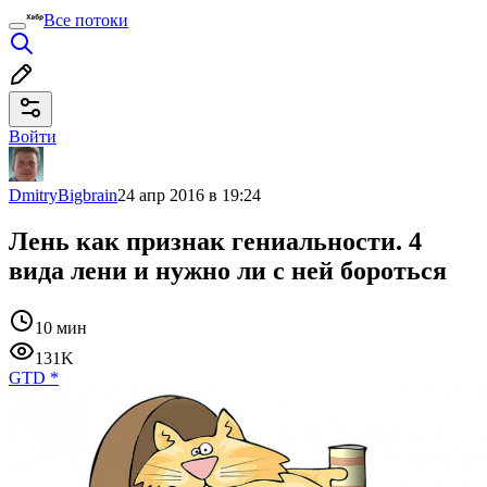
Все потоки
Войти
DmitryBigbrain
24 апр 2016 в 19:24
Лень как признак гениальности. 4
вида лени и нужно ли с ней бороться
10 мин
131K
GTD
*