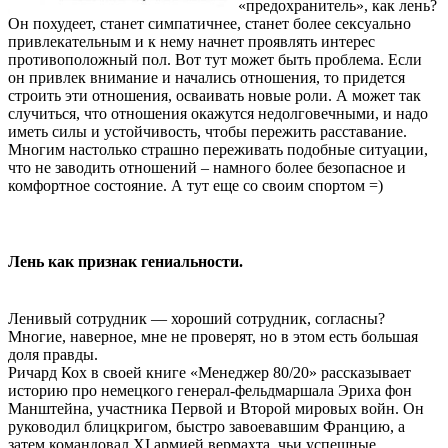
«предохранитель», как лень?
Он похудеет, станет симпатичнее, станет более сексуально
привлекательным и к нему начнет проявлять интерес
противоположный пол. Вот тут может быть проблема. Если
он привлек внимание и начались отношения, то придется
строить эти отношения, осваивать новые роли. А может так
случиться, что отношения окажутся недолговечными, и надо
иметь силы и устойчивость, чтобы пережить расставание.
Многим настолько страшно переживать подобные ситуации,
что не заводить отношений – намного более безопасное и
комфортное состояние. А тут еще со своим спортом =)
Лень как признак гениальности.
Ленивый сотрудник — хороший сотрудник, согласны?
Многие, наверное, мне не проверят, но в этом есть большая
доля правды.
Ричард Кох в своей книге «Менеджер 80/20» рассказывает
историю про немецкого генерал-фельдмаршала Эриха фон
Манштейна, участника Первой и Второй мировых войн. Он
руководил блицкригом, быстро завоевавшим Францию, а
затем командовал XI армией вермахта, чьи успешные