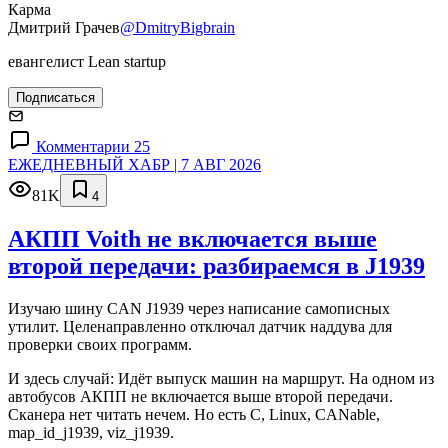
Карма
Дмитрий Грачев
@DmitryBigbrain
евангелист Lean startup
Подписаться
Комментарии 25
ЕЖЕДНЕВНЫЙ ХАБР | 7 АВГ 2026
81K
4
АКПП Voith не включается выше
второй передачи: разбираемся в J1939
Изучаю шину CAN J1939 через написание самописных
утилит. Целенаправленно отключал датчик наддува для
проверки своих программ.
И здесь случай: Идёт выпуск машин на маршрут. На одном из
автобусов АКПП не включается выше второй передачи.
Сканера нет читать нечем. Но есть C, Linux, CANable,
map_id_j1939, viz_j1939.