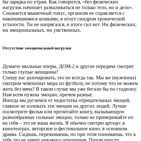
бы зарядка по утрам. Как говорится, «без физических
нагрузок начинает разваливаться не только тело, но и дело».
Снижается мышечный тонус, организм не справляется с
накопившимися шлаками, в итоге синдром хронической
усталости. Ты не напрягался, в итоге сил нет. Ни физических,
ни эмоциональных, ни умственных.
Отсутствие эмоциональной нагрузки
Думаете мыльные оперы, ДОМ-2 и другие передачи смотрят
только глупые женщины?
Спешу вас разочаровать, это не всегда так. Мы же (мужчины)
смотрим чемпионат мира по футболу, не потому что не можем
жить без мяча? В таком случае мы уже бегали бы по стадиону.
Нам всем нужны эмоции, причем разные.
Иногда мы ругаемся от недостатка отрицательных эмоций,
главное не изливать эти эмоции на других людей. Лучше
посмотрите фильм или прочитайте книгу, вызывающую
разнообразные сильные эмоции, только не примеривайте их
на себя – это не ваша жизнь. Я обычно смотрю артхаус в
кинотеатрах, авторское и фестивальное кино, в основном
драмы. Сидишь, переживаешь, но при этом понимаешь, что к
тебе это не имеет никакого отношения. Потом просто