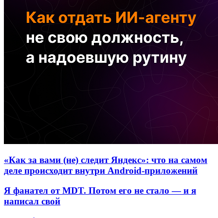
«Как за вами (не) следит Яндекс»: что на самом
деле происходит внутри Android-приложений
Я фанател от MDT. Потом его не стало — и я
написал свой