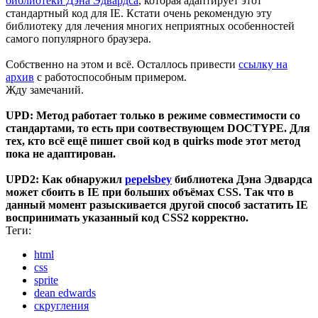
библиотеки Дэна Эдвардса
, которая адаптирует этот
стандартный код для IE. Кстати очень рекомендую эту
библиотеку для лечения многих неприятных особенностей
самого популярного браузера.
Собственно на этом и всё. Осталлось привести
ссылку на
архив
с работоспособным примером.
Жду замечаний.
UPD: Метод работает только в режиме совместимости со
стандартами, то есть при соотвествующем DOCTYPE. Для
тех, кто всё ещё пишет свой код в quirks mode этот метод
пока не адаптирован.
UPD2: Как обнаружил
pepelsbey
библиотека Дэна Эдвардса
может сбоить в IE при больших объёмах CSS. Так что в
данный момент разыскивается другой способ застатить IE
воспринимать указанный код CSS2 корректно.
Теги:
html
css
sprite
dean edwards
скругления