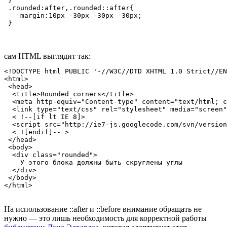
 }

 .rounded:after,.rounded::after{

    margin:10px -30px -30px -30px;

 }
сам HTML выглядит так:
<!DOCTYPE html PUBLIC '-//W3C//DTD XHTML 1.0 Strict//EN
<html>

 <head>

  <title>Rounded corners</title>

  <meta http-equiv="Content-type" content="text/html; c
  <link type="text/css" rel="stylesheet" media="screen"
  < !--[if lt IE 8]> 

  <script src="http://ie7-js.googlecode.com/svn/version
  < ![endif]-- >

 </head>

 <body>

  <div class="rounded">

    У этого блока должны быть скруглены углы

  </div>

 </body>

</html>
На использование ::after и ::before внимание обращать не
нужно — это лишь необходимость для корректной работы