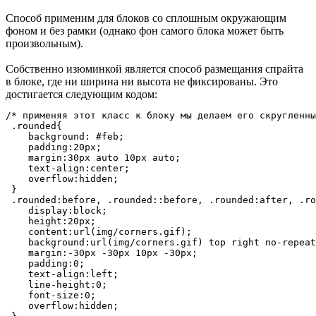
Способ применим для блоков со сплошным окружающим
фоном и без рамки (однако фон самого блока может быть
произвольным).
Собственно изюминкой является способ размещания спрайта
в блоке, где ни ширина ни высота не фиксированы. Это
достигается следующим кодом:
/* применяя этот класс к блоку мы делаем его скругленны
 .rounded{

    background: #feb;

    padding:20px;

    margin:30px auto 10px auto;

    text-align:center;

    overflow:hidden;

 }

 .rounded:before, .rounded::before, .rounded:after, .ro
    display:block;

    height:20px;

    content:url(img/corners.gif);

    background:url(img/corners.gif) top right no-repeat
    margin:-30px -30px 10px -30px;

    padding:0;

    text-align:left;

    line-height:0;

    font-size:0;

    overflow:hidden;
