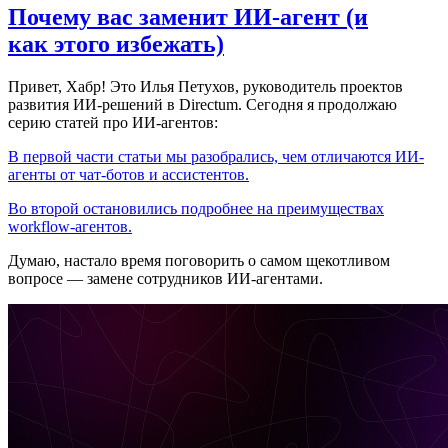
Почему вас заменит ИИ‑агент (и
как этого избежать)
Привет, Хабр! Это Илья Петухов, руководитель проектов
развития ИИ-решений в Directum. Сегодня я продолжаю
серию статей про ИИ-агентов:
В первой части статьи мы разобрались, чем отличаются ИИ-
агенты от чат-ботов и ассистентов.
Во второй остановились подробнее на преимуществах
workflow-агентов.
Думаю, настало время поговорить о самом щекотливом
вопросе — замене сотрудников ИИ-агентами.