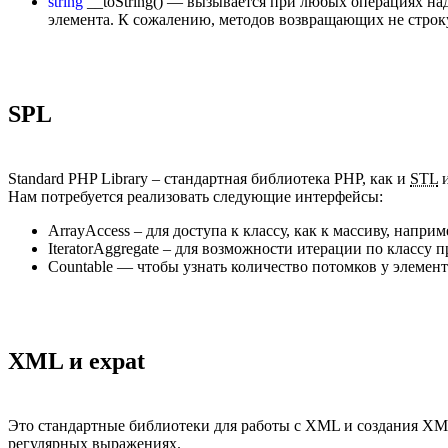
string
__toString()
— вызывается при любых операциях над 
элемента. К сожалению, методов возвращающих не строку 
SPL
Standard PHP Library – стандартная библиотека PHP, как и
STL
и
Нам потребуется реализовать следующие интерфейсы:
ArrayAccess – для доступа к классу, как к массиву, напри
IteratorAggregate – для возможности итерации по классу
Countable — чтобы узнать количество потомков у элемент
XML и expat
Это стандартные библиотеки для работы с XML и создания XM
регулярных выражениях.