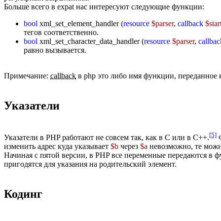
Больше всего в expat нас интересуют следующие функции:
bool
xml_set_element_handler (
resource
$parser
,
callback
$sta
тегов соответственно.
bool
xml_set_character_data_handler (
resource
$parser
,
callbac
равно вызывается.
Примечание:
callback
в php это либо имя функции, переданное ка
Указатели
[5]
Указатели в PHP работают не совсем так, как в C или в C++.
Ф
изменить адрес куда указывает
$b
через
$a
невозможно, те можно
Начиная с пятой версии, в PHP все переменные передаются в фу
пригодятся для указания на родительский элемент.
Кодинг