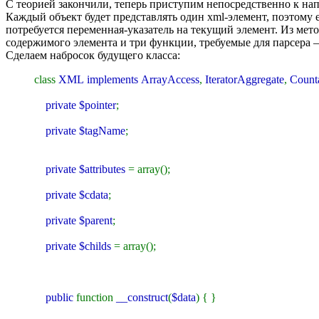
С теорией закончили, теперь приступим непосредственно к на
Каждый объект будет представлять один xml-элемент, поэтому е
потребуется переменная-указатель на текущий элемент. Из мет
содержимого элемента и три функции, требуемые для парсера 
Сделаем набросок будущего класса:
class
XML implements ArrayAccess
,
IteratorAggregate
,
Count
private $pointer
;
private $tagName
;
private $attributes
= array();
private $cdata
;
private $parent
;
private $childs
= array();
public
function
__construct
(
$data
) { }