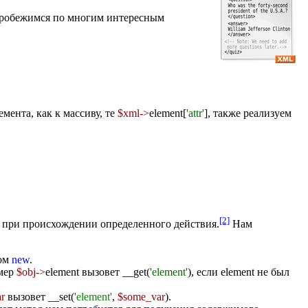
 пробежимся по многим интересным
емента, как к массиву, те
$xml->
element[
'attr'
]
, также реализуем
[2]
я при происхождении определенного действия.
Нам
ром
new
.
имер
$obj->
element
вызовет
__get(
'element'
)
, если
element
не был
r
вызовет
__set(
'element'
,
$some_var
)
.