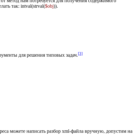
тот метод нам потребуется для получения содержимого
елать так:
intval(strval(
$obj
))
.
[3]
трументы для решения типовых задач.
ереса можете написать разбор xml-файла вручную, допустим на