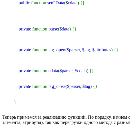
public
function
setCData
(
$cdata
) {}
private
function
parse
(
$data
) {}
private
function
tag_open
(
$parser
,
$tag
,
$attributes
) {}
private
function
cdata
(
$parser
,
$cdata
) {}
private
function
tag_close
(
$parser
,
$tag
) {}
}
Теперь примемся за реализацию функций. По порядку, начнем с
элемента, атрибуты), так как перегрузки одного метода с разн