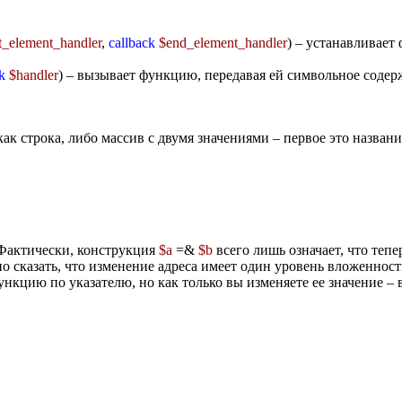
rt_element_handler
,
callback
$end_element_handler
)
– устанавливает
k
$handler
)
– вызывает функцию, передавая ей символьное содерж
к строка, либо массив с двумя значениями – первое это название
актически, конструкция
$a
=&
$b
всего лишь означает, что теп
 сказать, что изменение адреса имеет один уровень вложенност
нкцию по указателю, но как только вы изменяете ее значение – 