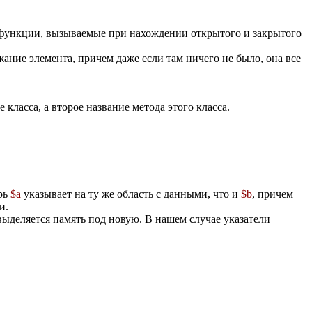
 функции, вызываемые при нахождении открытого и закрытого
ание элемента, причем даже если там ничего не было, она все
 класса, а второе название метода этого класса.
ерь
$a
указывает на ту же область с данными, что и
$b
, причем
и.
выделяется память под новую. В нашем случае указатели