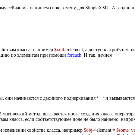
этому сейчас мы напишем свою замену для SimpleXML. А заодно
войствам класса, например
$xml->
element
, а доступ к атрибутам эл
ацию по элементам при помощи
foreach
. И так, начнем.
ды, они начинаются с двойного подчеркивания ‘__’ и вызываютс
магический метод, вызывается после создания класса операто
вам класса, если соответствующее поле не было найдено, напр
и изменении свойства класса, например
$obj->
element =
$some_va