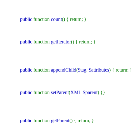
public
function
count
() { return; }
public
function
getIterator
() { return; }
public
function
appendChild
(
$tag
,
$attributes
) { return; }
public
function
setParent
(
XML
$parent
) {}
public
function
getParent
() { return; }