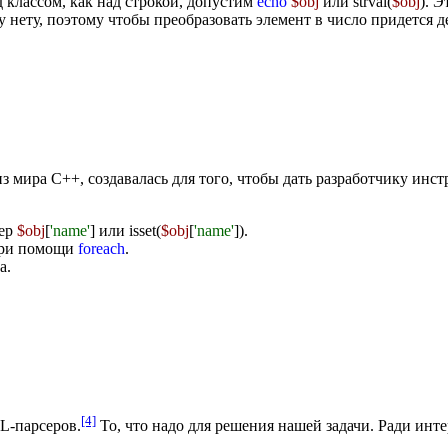
классом, как над строкой, допустим
echo
$obj
или
strval(
$obj
)
. Э
нету, поэтому чтобы преобразовать элемент в число придется д
з мира C++, создавалась для того, чтобы дать разработчику инс
мер
$obj
[
'name'
]
или
isset(
$obj
[
'name'
])
.
 при помощи
foreach
.
а.
[4]
L-парсеров.
То, что надо для решения нашей задачи. Ради инт