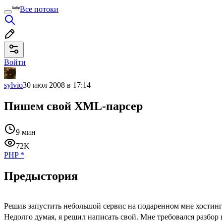
Все потоки
Войти
sylvio
30 июл 2008 в 17:14
Пишем свой XML-парсер
9 мин
72K
PHP
*
Предыстория
Решив запустить небольшой сервис на подаренном мне хостинге
Недолго думая, я решил написать свой. Мне требовался разбор н