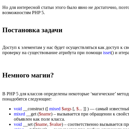
Но для интересной статьи этого было явно не достаточно, по
возможностям PHP 5.
Постановка задачи
Доступ к элементам у нас будет осуществляться как доступ к с
проверку на существование атрибута при помощи
isset
()
и итер
Немного магии?
В PHP 5 для классов определены некоторые ‘магические’ мето
понадобятся следующие:
void
__construct ([
mixed
$args
[,
$...
]] )
— самый известный 
mixed
__get (
$name
)
– вызывается при обращении к свойст
объявлен как поле класса.
void
__set (
$name
,
$value
)
– соответственно вызывается пр