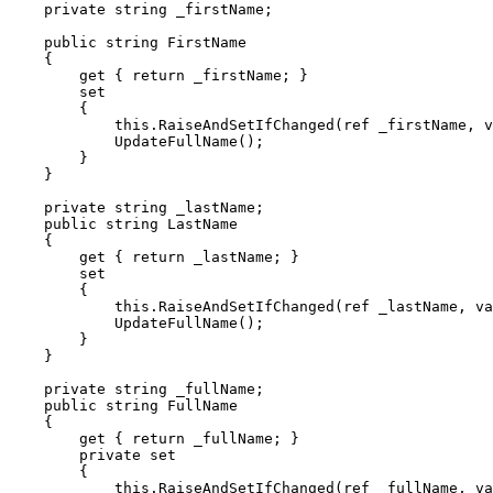
    private string _firstName;

    public string FirstName

    {

        get { return _firstName; }

        set

        {

            this.RaiseAndSetIfChanged(ref _firstName, v
            UpdateFullName();

        }

    }

    private string _lastName;

    public string LastName

    {

        get { return _lastName; }

        set

        {

            this.RaiseAndSetIfChanged(ref _lastName, va
            UpdateFullName();

        }

    }

    private string _fullName;

    public string FullName

    {

        get { return _fullName; }

        private set

        {

            this.RaiseAndSetIfChanged(ref _fullName, va