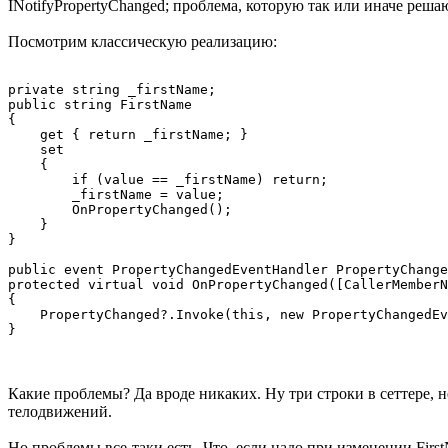
INotifyPropertyChanged; проблема, которую так или иначе реш
Посмотрим классическую реализацию:
private string _firstName;

public string FirstName

{

    get { return _firstName; }

    set

    {

        if (value == _firstName) return;

        _firstName = value;

        OnPropertyChanged();

    }

}

public event PropertyChangedEventHandler PropertyChange
protected virtual void OnPropertyChanged([CallerMemberN
{

    PropertyChanged?.Invoke(this, new PropertyChangedEv
Какие проблемы? Да вроде никаких. Ну три строки в сеттере,
телодвижений.
Но проблемы все-таки есть. Что, если надо при изменении Fir