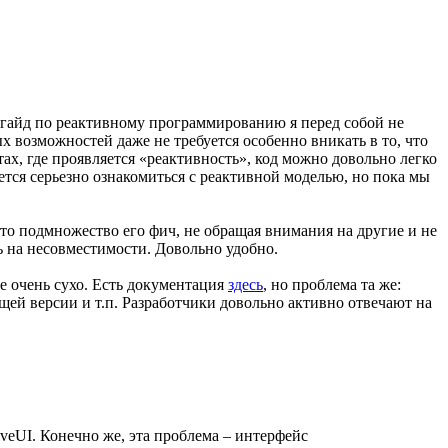
 гайд по реактивному программированию я перед собой не
х возможностей даже не требуется особенно вникать в то, что
стах, где проявляется «реактивность», код можно довольно легко
дется серьезно ознакомиться с реактивной моделью, но пока мы
-то подмножество его фич, не обращая внимания на другие и не
ь на несовместимости. Довольно удобно.
се очень сухо. Есть документация
здесь
, но проблема та же:
щей версии и т.п. Разработчики довольно активно отвечают на
iveUI. Конечно же, эта проблема – интерфейс