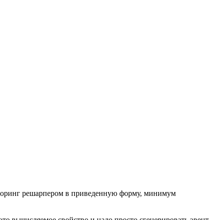
акторинг решарпером в приведенную форму, минимум
это вычисляемое свойство и надо просто сгенерировать эвент