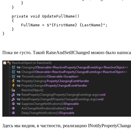
        }

    }

    private void UpdateFullName()

    {

        FullName = $"{FirstName} {LastName}";

    }

Пока не густо. Такой RaiseAndSetIfChanged можно было написать
Здесь мы видим, в частности, реализацию INotifyPropertyChanged