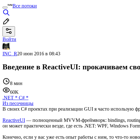
Все потоки
Войти
INC_R
20 июн 2016 в 08:43
Введение в ReactiveUI: прокачиваем св
8 мин
60K
.NET
*
C#
*
Из песочницы
В своих C# проектах при реализации GUI я часто использую фр
ReactiveUI
— полноценный MVVM-фреймворк: bindings, routing,
он может практически везде, где есть .NET: WPF, Windows Form
Конечно, если у вас уже есть опыт работы с ним, то что-то но