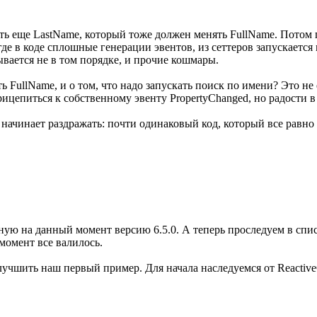
Есть еще LastName, который тоже должен менять FullName. Потом
де в коде сплошные генерации эвентов, из сеттеров запускается
вается не в том порядке, и прочие кошмары.
сть FullName, и о том, что надо запускать поиск по имени? Это не
ицепиться к собственному эвенту PropertyChanged, но радости в
о начинает раздражать: почти одинаковый код, который все равн
альную на данный момент версию 6.5.0. А теперь проследуем в с
 момент все валилось.
учшить наш первый пример. Для начала наследуемся от Reactive