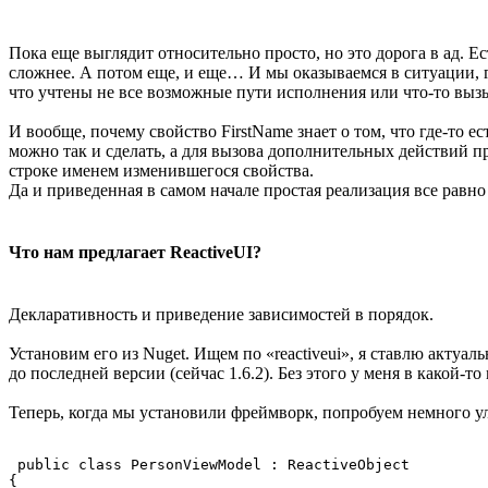
Пока еще выглядит относительно просто, но это дорога в ад. 
сложнее. А потом еще, и еще… И мы оказываемся в ситуации, г
что учтены не все возможные пути исполнения или что-то вызы
И вообще, почему свойство FirstName знает о том, что где-то е
можно так и сделать, а для вызова дополнительных действий пр
строке именем изменившегося свойства.
Да и приведенная в самом начале простая реализация все равн
Что нам предлагает ReactiveUI?
Декларативность и приведение зависимостей в порядок.
Установим его из Nuget. Ищем по «reactiveui», я ставлю акту
до последней версии (сейчас 1.6.2). Без этого у меня в какой-то
Теперь, когда мы установили фреймворк, попробуем немного ул
 public class PersonViewModel : ReactiveObject

{
