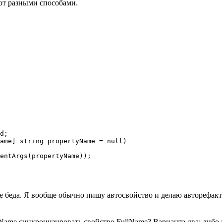
ают разными способами.
d;

ame] string propertyName = null)

entArgs(propertyName));

 не беда. Я вообще обычно пишу автосвойство и делаю автореф
stName синхронизировать свойство FullName? Варианта два: либо 