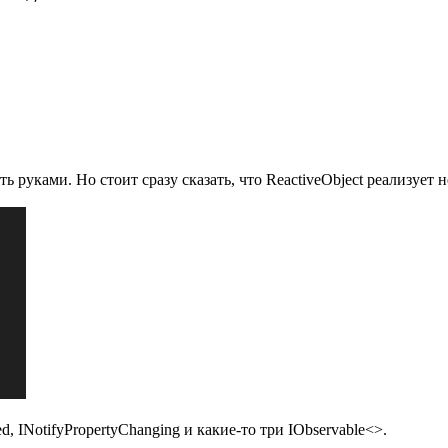
 руками. Но стоит сразу сказать, что ReactiveObject реализует н
, INotifyPropertyChanging и какие-то три IObservable<>.