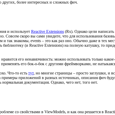
до других, более интересных и сложных фич.
ния и использует
Reactive Extensions
(Rx). Однако цели написать
но. Совсем скоро вы сами увидите, что для использования базовы
м и так знакомы, events – это как раз оно. Обычно даже в тех ме
ь библиотеку (и Reactive Extensions) на полную катушку, то при
нравится его ненавязчивость: можно использовать только какое
 применять его бок-о-бок с другими фреймворками, не натыкаяс
охо. Что-то есть
тут
, но многие страницы – просто заглушки, и в
на примеры приложений в разных источниках, описания фич буду
 нормальная документация. Однако, чего нет, того нет.
облеме со свойствами в ViewModels, и как она решается в React