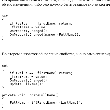
об его изменении, либо оно должно быть реализовано аналогичн
set

{

    if (value == _firstName) return;

    _firstName = value;

    OnPropertyChanged();

    OnPropertyChanged(nameof(FullName));

Во втором вызовется обновление свойства, и оно само сгенери
set

{

    if (value == _firstName) return;

    _firstName = value;

    OnPropertyChanged();

    UpdateFullName();

}

private void UpdateFullName()

{

    FullName = $"{FirstName} {LastName}";
