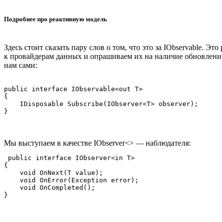
Подробнее про реактивную модель
Здесь стоит сказать пару слов о том, что это за IObservable. 
к провайдерам данных и опрашиваем их на наличие обновлений
нам сами:
public interface IObservable<out T>

{

    IDisposable Subscribe(IObserver<T> observer);

Мы выступаем в качестве IObserver<> — наблюдателя:
 public interface IObserver<in T>

{

    void OnNext(T value);

    void OnError(Exception error);

    void OnCompleted();
