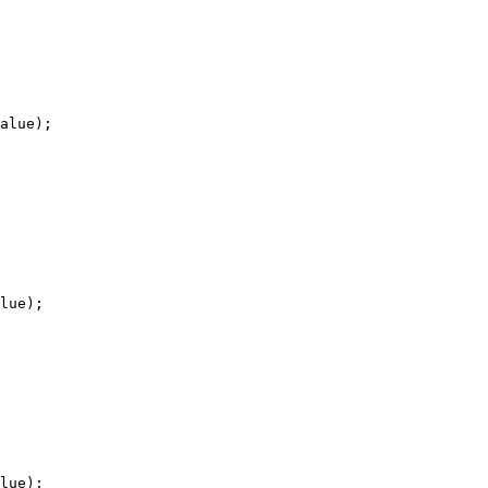
alue);

lue);

lue);
