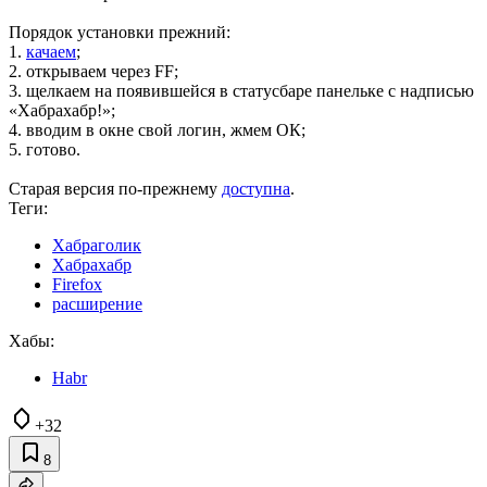
Порядок установки прежний:
1.
качаем
;
2. открываем через FF;
3. щелкаем на появившейся в статусбаре панельке с надписью
«Хабрахабр!»;
4. вводим в окне свой логин, жмем ОК;
5. готово.
Старая версия по-прежнему
доступна
.
Теги:
Хабраголик
Хабрахабр
Firefox
расширение
Хабы:
Habr
+32
8