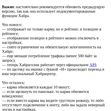
Важно
: настоятельно рекомендуется обновить предыдущую
версию, так как она использует недокументированные
функции Хабра.
Что нового:
— отображает не только карму, но и рейтинг, и позицию в
рейтинге;
— отображение позиции в рейтинге можно отключить в
настройках;
— снято ограничение на обязательную залогиненность на
Хабре;
— еще меньше потребление трафика (менее 500 байт за
запрос);
— теперь Хабраголик работает через официальное
API
;
— по щелчку на иконке с буквой «H» происходит переход в
ваш персональный Хабрацентр.
Что осталось:
— карма обновляется каждые 10 минут;
— если щелкнуть по панельке, то карма обновится
немедленно;
— если вместо кармы вы видите грустную рожицу, то либо
отсутствует подключение к инету, либо вы задали неверный
логин в настройках.