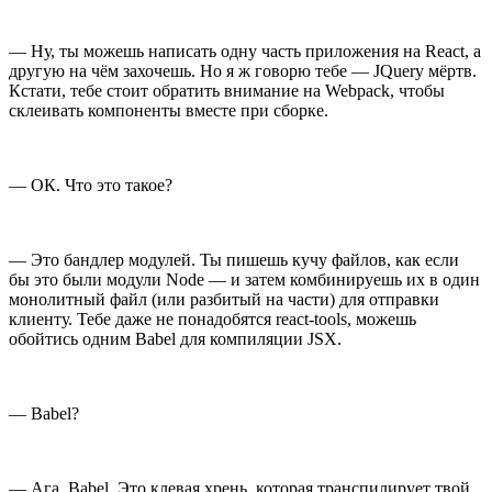
— Ну, ты можешь написать одну часть приложения на React, а
другую на чём захочешь. Но я ж говорю тебе — JQuery мёртв.
Кстати, тебе стоит обратить внимание на Webpack, чтобы
склеивать компоненты вместе при сборке.
— ОК. Что это такое?
— Это бандлер модулей. Ты пишешь кучу файлов, как если
бы это были модули Node — и затем комбинируешь их в один
монолитный файл (или разбитый на части) для отправки
клиенту. Тебе даже не понадобятся react-tools, можешь
обойтись одним Babel для компиляции JSX.
— Babel?
— Ага, Babel. Это клевая хрень, которая транспилирует твой