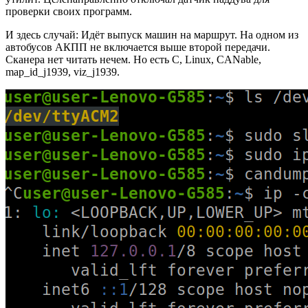
проверки своих программ.
И здесь случай: Идёт выпуск машин на маршрут. На одном из
автобусов АКПП не включается выше второй передачи.
Сканера нет читать нечем. Но есть C, Linux, CANable,
map_id_j1939, viz_j1939.