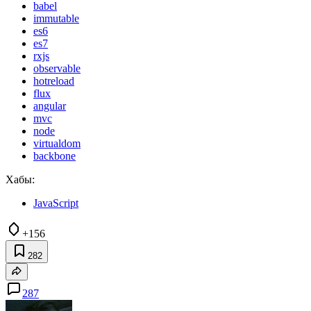
babel
immutable
es6
es7
rxjs
observable
hotreload
flux
angular
mvc
node
virtualdom
backbone
Хабы:
JavaScript
+156
282
287