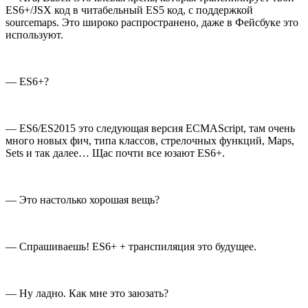
ES6+/JSX код в читабельный ES5 код, с поддержкой
sourcemaps. Это широко распространено, даже в Фейсбуке это
используют.
— ES6+?
— ES6/ES2015 это следующая версия ECMAScript, там очень
много новых фич, типа классов, стрелочных функций, Maps,
Sets и так далее… Щас почти все юзают ES6+.
— Это настолько хорошая вещь?
— Спрашиваешь! ES6+ + транспиляция это будущее.
— Ну ладно. Как мне это заюзать?