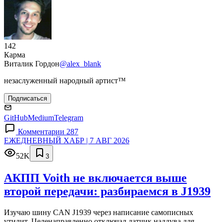
142
Карма
Виталик Гордон
@alex_blank
незаслуженный народный артист™
Подписаться
GitHub
Medium
Telegram
Комментарии 287
ЕЖЕДНЕВНЫЙ ХАБР | 7 АВГ 2026
52K
3
АКПП Voith не включается выше
второй передачи: разбираемся в J1939
Изучаю шину CAN J1939 через написание самописных
утилит. Целенаправленно отключал датчик наддува для