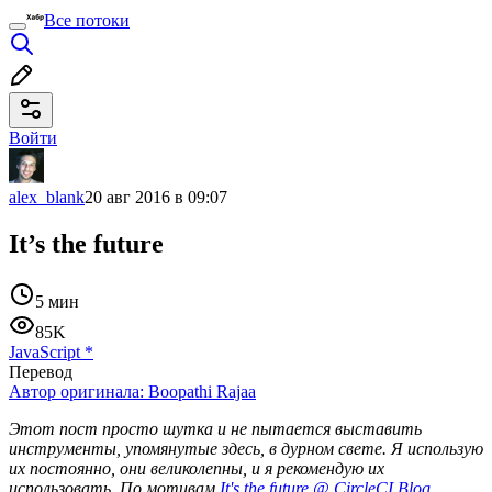
Все потоки
Войти
alex_blank
20 авг 2016 в 09:07
It’s the future
5 мин
85K
JavaScript
*
Перевод
Автор оригинала:
Boopathi Rajaa
Этот пост просто шутка и не пытается выставить
инструменты, упомянутые здесь, в дурном свете. Я использую
их постоянно, они великолепны, и я рекомендую их
использовать. По мотивам
It's the future @ CircleCI Blog