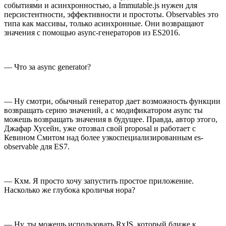
событиями и асинхронностью, а Immutable.js нужен для
персистентности, эффективности и простоты. Observables это
типа как массивы, только асинхронные. Они возвращают
значения с помощью async-генераторов из ES2016.
— Что за async generator?
— Ну смотри, обычный генератор дает возможность функции
возвращать серию значений, а с модификатором async ты
можешь возвращать значения в будущее. Правда, автор этого,
Джафар Хусейн, уже отозвал свой proposal и работает с
Кевином Смитом над более узкоспециализированным es-
observable для ES7.
— Кхм. Я просто хочу запустить простое приложение.
Насколько же глубока кроличья нора?
— Ну, ты можешь использовать RxJS, который ближе к