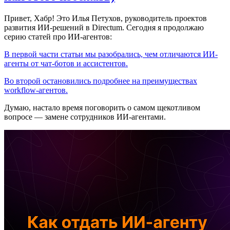
Привет, Хабр! Это Илья Петухов, руководитель проектов
развития ИИ-решений в Directum. Сегодня я продолжаю
серию статей про ИИ-агентов:
В первой части статьи мы разобрались, чем отличаются ИИ-
агенты от чат-ботов и ассистентов.
Во второй остановились подробнее на преимуществах
workflow-агентов.
Думаю, настало время поговорить о самом щекотливом
вопросе — замене сотрудников ИИ-агентами.