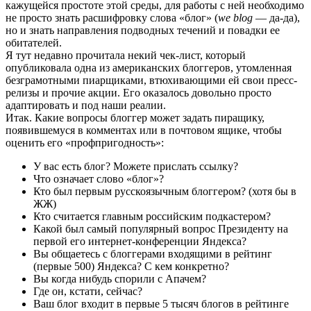
кажущейся простоте этой среды, для работы с ней необходимо
не просто знать расшифровку слова «блог» (
we blog
— да-да),
но и знать направления подводных течений и повадки ее
обитателей.
Я тут недавно прочитала некий чек-лист, который
опубликовала одна из американских блоггеров, утомленная
безграмотными пиарщиками, втюхивающими ей свои пресс-
релизы и прочие акции. Его оказалось довольно просто
адаптировать и под наши реалии.
Итак. Какие вопросы блоггер может задать пиращику,
появившемуся в комментах или в почтовом ящике, чтобы
оценить его «профпригодность»:
У вас есть блог? Можете прислать ссылку?
Что означает слово «блог»?
Кто был первым русскоязычным блоггером? (хотя бы в
ЖЖ)
Кто считается главным российским подкастером?
Какой был самый популярный вопрос Президенту на
первой его интернет-конференции Яндекса?
Вы общаетесь с блоггерами входящими в рейтинг
(первые 500) Яндекса? С кем конкретно?
Вы когда нибудь спорили с Апачем?
Где он, кстати, сейчас?
Ваш блог входит в первые 5 тысяч блогов в рейтинге