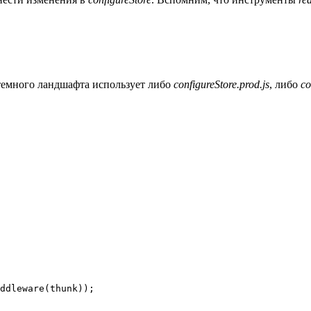
стемного ландшафта использует либо
configureStore.prod.js
, либо
co
ddleware(thunk));
