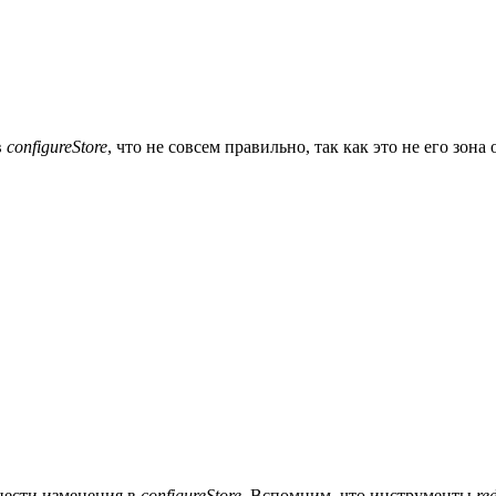
в
configureStore
, что не совсем правильно, так как это не его зо
нести изменения в
configureStore
. Вспомним, что инструменты
re