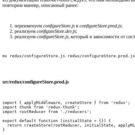
повторим маневр, описанный ранее:
переименуем
configureStore.js
в
configureStore.prod.js
;
реализуем
configureStore.dev.js
;
реализуем
configureStore.js
, который в зависимости от си
mv redux/configureStore.js redux/configureStore.prod.js
src/redux/configureStore.prod.js
import { applyMiddleware, createStore } from 'redux';

import thunk from 'redux-thunk';

import rootReducer from './reducers';

export default function (initialState = {}) {

  return createStore(rootReducer, initialState, applyMi
}