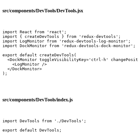
src/components/DevTools/DevTools.jsx
import React from 'react';

import { createDevTools } from 'redux-devtools';

import LogMonitor from 'redux-devtools-log-monitor';

import DockMonitor from 'redux-devtools-dock-monitor';

export default createDevTools(

  <DockMonitor toggleVisibilityKey='ctrl-h' changePosit
    <LogMonitor />

  </DockMonitor>

);
src/components/DevTools/index.js
import DevTools from './DevTools';

export default DevTools;