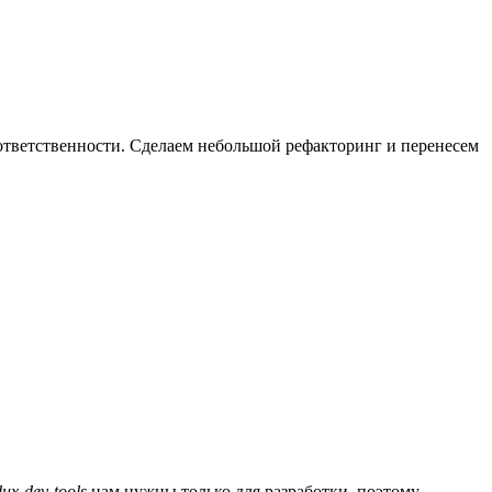
на ответственности. Сделаем небольшой рефакторинг и перенесем
dux-dev-tools
нам нужны только для разработки, поэтому