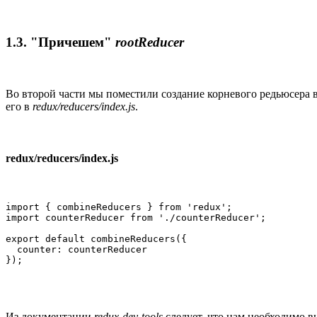
1.3. "Причешем"
rootReducer
Во второй части мы поместили создание корневого редьюсера 
его в
redux/reducers/index.js
.
redux/reducers/index.js
import { combineReducers } from 'redux';

import counterReducer from './counterReducer';

export default combineReducers({

  counter: counterReducer

});
Из документации
redux-dev-tools
следует, что нам необходимо в