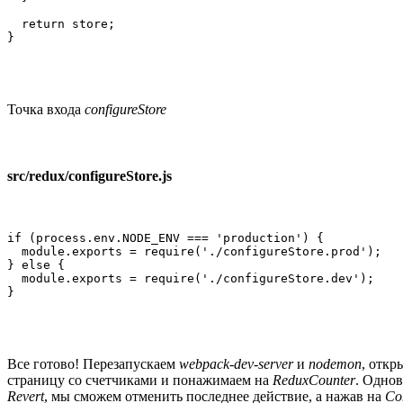
  return store;

}
Точка входа
configureStore
src/redux/configureStore.js
if (process.env.NODE_ENV === 'production') {

  module.exports = require('./configureStore.prod');

} else {

  module.exports = require('./configureStore.dev');

}
Все готово! Перезапускаем
webpack-dev-server
и
nodemon
, откр
страницу со счетчиками и понажимаем на
ReduxCounter
. Одно
Revert
, мы сможем отменить последнее действие, а нажав на
Co