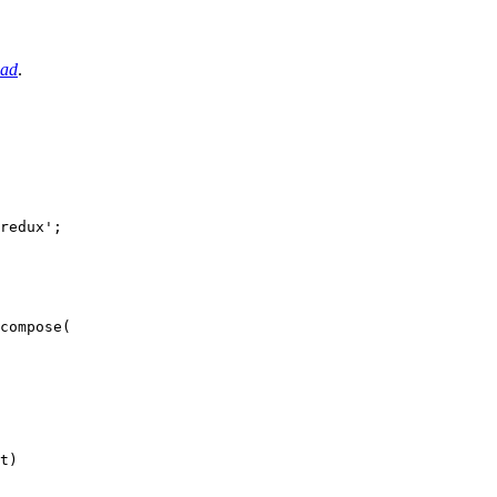
oad
.
redux';

compose(

t)
