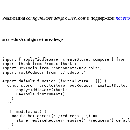
Реализация
configureStore.dev.js
с
DevTools
и поддержкой
hot-rel
src/redux/configureStore.dev.js
import { applyMiddleware, createStore, compose } from '
import thunk from 'redux-thunk';

import DevTools from 'components/DevTools';

import rootReducer from './reducers';

export default function (initialState = {}) {

  const store = createStore(rootReducer, initialState, 
      applyMiddleware(thunk),

      DevTools.instrument()

    )

  );

  if (module.hot) {

    module.hot.accept('./reducers', () =>

      store.replaceReducer(require('./reducers').defaul
    );

  }
