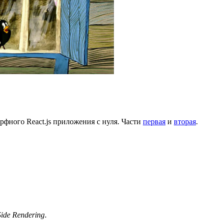
орфного React.js приложения с нуля. Части
первая
и
вторая
.
Side Rendering
.