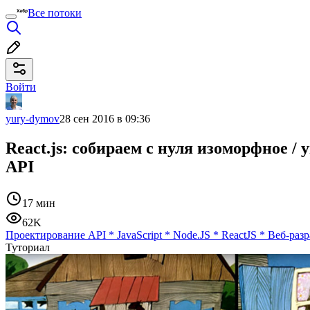
Все потоки
Войти
yury-dymov
28 сен 2016 в 09:36
React.js: собираем с нуля изоморфное 
API
17 мин
62K
Проектирование API
*
JavaScript
*
Node.JS
*
ReactJS
*
Веб-разр
Туториал