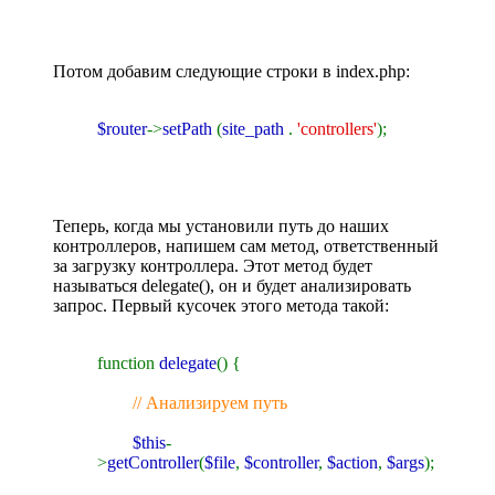
Потом добавим следующие строки в index.php:
$router
->
setPath
(
site_path
.
'controllers'
);
Теперь, когда мы установили путь до наших
контроллеров, напишем сам метод, ответственный
за загрузку контроллера. Этот метод будет
называться delegate(), он и будет анализировать
запрос. Первый кусочек этого метода такой:
function
delegate
() {
// Анализируем путь
$this
-
>
getController
(
$file
,
$controller
,
$action
,
$args
);