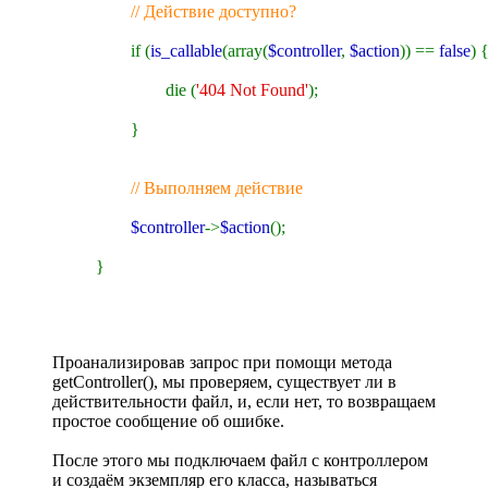
// Действие доступно?
if (
is_callable
(array(
$controller
,
$action
)) ==
false
) 
die (
'404 Not Found'
);
}
// Выполняем действие
$controller
->
$action
();
}
Проанализировав запрос при помощи метода
getController(), мы проверяем, существует ли в
действительности файл, и, если нет, то возвращаем
простое сообщение об ошибке.
После этого мы подключаем файл с контроллером
и создаём экземпляр его класса, называться