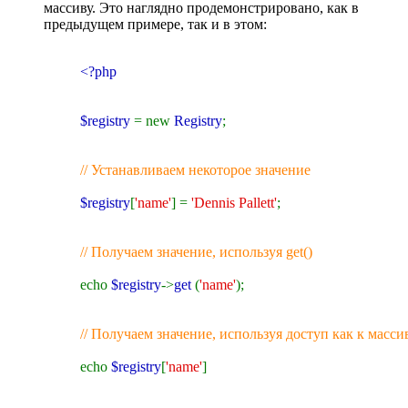
массиву. Это наглядно продемонстрировано, как в
предыдущем примере, так и в этом:
<?php
$registry
= new
Registry
;
// Устанавливаем некоторое значение
$registry
[
'name'
] =
'Dennis Pallett'
;
// Получаем значение, используя get()
echo
$registry
->
get
(
'name'
);
// Получаем значение, используя доступ как к масси
echo
$registry
[
'name'
]