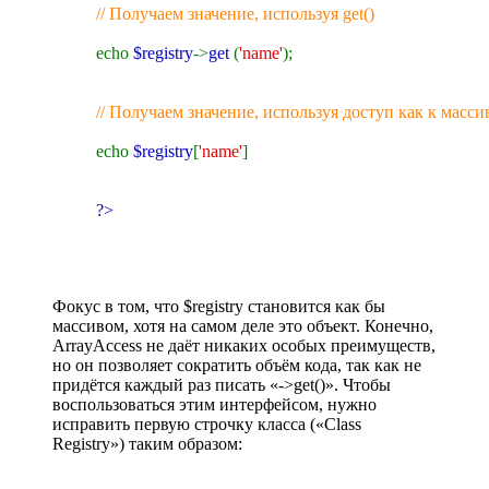
// Получаем значение, используя get()
echo
$registry
->
get
(
'name'
);
// Получаем значение, используя доступ как к масси
echo
$registry
[
'name'
]
?>
Фокус в том, что $registry становится как бы
массивом, хотя на самом деле это объект. Конечно,
ArrayAccess не даёт никаких особых преимуществ,
но он позволяет сократить объём кода, так как не
придётся каждый раз писать «->get()». Чтобы
воспользоваться этим интерфейсом, нужно
исправить первую строчку класса («Class
Registry») таким образом: