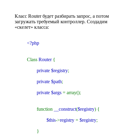
Класс Router будет разбирать запрос, а потом
загружать требуемый контроллер. Создадим
«скелет» класса:
<?php
Class
Router
{
private $registry
;
private $path
;
private $args
= array();
function
__construct
(
$registry
) {
$this
->
registry
=
$registry
;
}