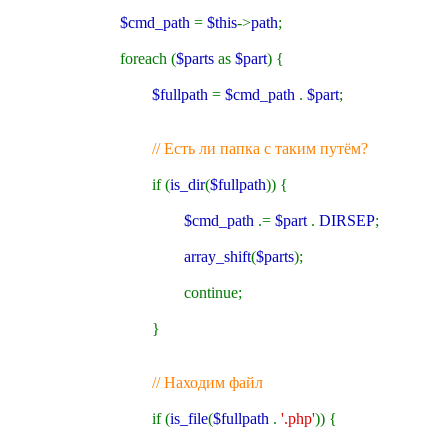
$cmd_path
=
$this
->
path
;
foreach (
$parts
as
$part
) {
$fullpath
=
$cmd_path
.
$part
;
// Есть ли папка с таким путём?
if (
is_dir
(
$fullpath
)) {
$cmd_path
.=
$part
.
DIRSEP
;
array_shift
(
$parts
);
continue;
}
// Находим файл
if (
is_file
(
$fullpath
.
'.php'
)) {