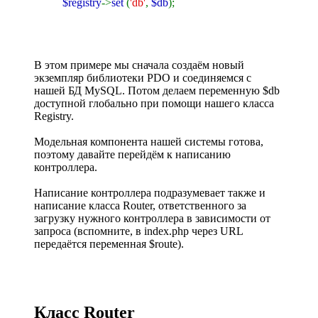
$registry
->
set
(
'db'
,
$db
);
В этом примере мы сначала создаём новый
экземпляр библиотеки PDO и соединяемся с
нашей БД MySQL. Потом делаем переменную $db
доступной глобально при помощи нашего класса
Registry.
Модельная компонента нашей системы готова,
поэтому давайте перейдём к написанию
контроллера.
Написание контроллера подразумевает также и
написание класса Router, ответственного за
загрузку нужного контроллера в зависимости от
запроса (вспомните, в index.php через URL
передаётся переменная $route).
Класс Router