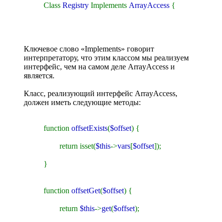
Class
Registry
Implements
ArrayAccess
{
Ключевое слово «Implements» говорит
интерпретатору, что этим классом мы реализуем
интерфейс, чем на самом деле ArrayAccess и
является.
Класс, реализующий интерфейс ArrayAccess,
должен иметь следующие методы:
function
offsetExists
(
$offset
) {
return isset(
$this
->
vars
[
$offset
]);
}
function
offsetGet
(
$offset
) {
return
$this
->
get
(
$offset
);