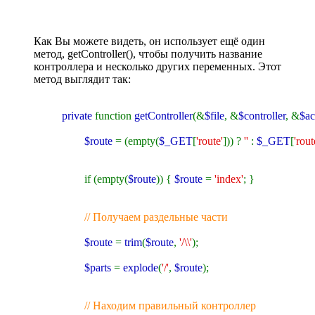
Как Вы можете видеть, он использует ещё один
метод, getController(), чтобы получить название
контроллера и несколько других переменных. Этот
метод выглядит так:
private
function
getController
(&
$file
, &
$controller
, &
$ac
$route
= (empty(
$_GET
[
'route'
])) ?
''
:
$_GET
[
'rout
if (empty(
$route
)) {
$route
=
'index'
; }
// Получаем раздельные части
$route
=
trim
(
$route
,
'/\\'
);
$parts
=
explode
(
'/'
,
$route
);
// Находим правильный контроллер