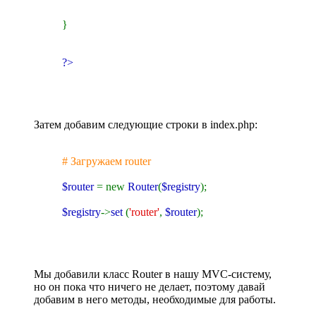
}
?>
Затем добавим следующие строки в index.php:
# Загружаем router
$router
= new
Router
(
$registry
);
$registry
->
set
(
'router'
,
$router
);
Мы добавили класс Router в нашу MVC-систему,
но он пока что ничего не делает, поэтому давай
добавим в него методы, необходимые для работы.