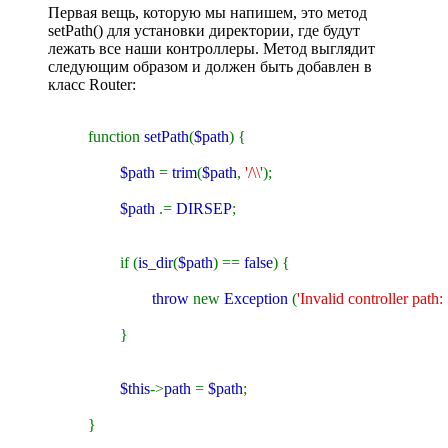
Первая вещь, которую мы напишем, это метод
setPath() для установки директории, где будут
лежать все наши контроллеры. Метод выглядит
следующим образом и должен быть добавлен в
класс Router:
function
setPath
(
$path
) {
$path
=
trim
(
$path
,
'/\\'
);
$path
.=
DIRSEP
;
if (
is_dir
(
$path
) ==
false
) {
throw
new
Exception
(
'Invalid controller path: 
}
$this
->
path
=
$path
;
}