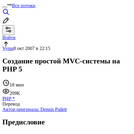
Все потоки
Войти
Vyrus
8 окт 2007 в 22:15
Создание простой MVC-системы на
PHP 5
18 мин
209K
PHP
*
Перевод
Автор оригинала:
Dennis Pallett
Предисловие