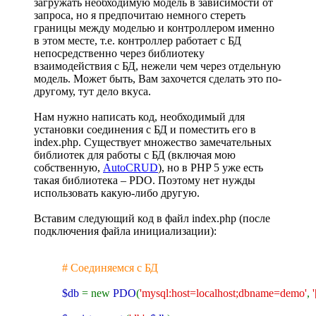
загружать необходимую модель в зависимости от
запроса, но я предпочитаю немного стереть
границы между моделью и контроллером именно
в этом месте, т.е. контроллер работает с БД
непосредственно через библиотеку
взаимодействия с БД, нежели чем через отдельную
модель. Может быть, Вам захочется сделать это по-
другому, тут дело вкуса.
Нам нужно написать код, необходимый для
установки соединения с БД и поместить его в
index.php. Существует множество замечательных
библиотек для работы с БД (включая мою
собственную,
AutoCRUD
), но в PHP 5 уже есть
такая библиотека – PDO. Поэтому нет нужды
использовать какую-либо другую.
Вставим следующий код в файл index.php (после
подключения файла инициализации):
# Соединяемся с БД
$db
= new
PDO
(
'mysql:host=localhost;dbname=demo'
,