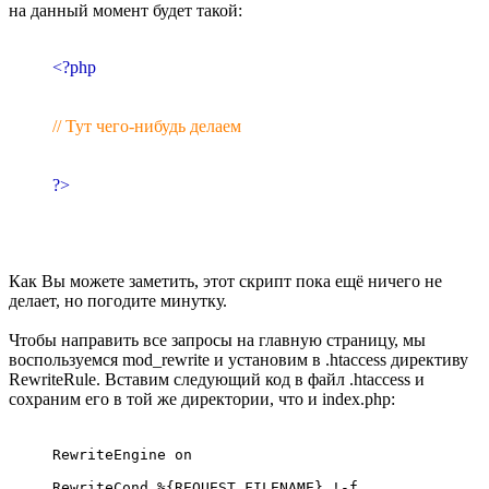
на данный момент будет такой:
<?php
// Тут чего-нибудь делаем
?>
Как Вы можете заметить, этот скрипт пока ещё ничего не
делает, но погодите минутку.
Чтобы направить все запросы на главную страницу, мы
воспользуемся mod_rewrite и установим в .htaccess директиву
RewriteRule. Вставим следующий код в файл .htaccess и
сохраним его в той же директории, что и index.php:
RewriteEngine on 

RewriteCond %{REQUEST_FILENAME} !-f
