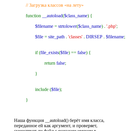
// Загрузка классов «на лету»
function
__autoload
(
$class_name
) {
$filename
=
strtolower
(
$class_name
) .
'.php'
;
$file
=
site_path
.
'classes'
.
DIRSEP
.
$filename
;
if (
file_exists
(
$file
) ==
false
) {
return
false
;
}
include (
$file
);
}
Наша функция __autoload() берёт имя класса,
переданное ей как аргумент, и проверяет,
существует ли файл с похожим именем в