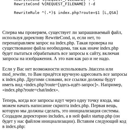
RewriteCond %{REQUEST_FILENAME} !-d

Сперва мы проверяем, существует ли запрашиваемый файл,
используя директиву RewriteCond, и, если нет, то
перенаправляем запрос на index.php. Такая проверка на
существование файла необходима, так как иначе index.php
будет пытаться обрабатывать все запросы к сайту, включая
запросы на изображения. А это нам как раз и не надо.
Если у Вас нет возможности использовать .htaccess или
mod_rewrite, то Вам придётся вручную адресовать все запросы
к index.php. Другими словами, все ссылки должны будут
иметь вид «index.php?route=[здесь-идёт-запрос]». Например,
«index.php?route=chat/index».
Теперь, когда все запросы идут через одну точку входа, мы
можем начать написание скрипта index.php. Первая вещь,
которую мы должны сделать, это инициализация системы.
Создадим директорию includes, а в ней файл startup.php (он
будет у нас файлом инициализации). Вставим следующий код
в index.php: