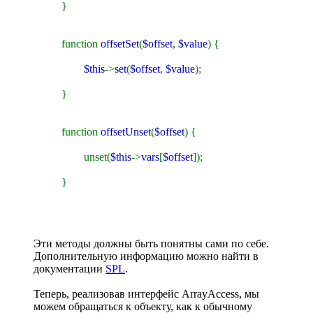
}
function
offsetSet
(
$offset
,
$value
) {
$this
->
set
(
$offset
,
$value
);
}
function
offsetUnset
(
$offset
) {
unset(
$this
->
vars
[
$offset
]);
}
Эти методы должны быть понятны сами по себе.
Дополнительную информацию можно найти в
документации
SPL
.
Теперь, реализовав интерфейс ArrayAccess, мы
можем обращаться к объекту, как к обычному