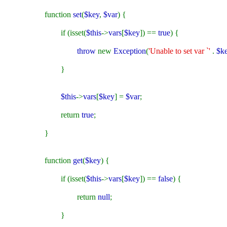
function
set
(
$key
,
$var
) {
if (isset(
$this
->
vars
[
$key
]) ==
true
) {
throw
new
Exception
(
'Unable to set var `'
.
$k
}
$this
->
vars
[
$key
] =
$var
;
return
true
;
}
function
get
(
$key
) {
if (isset(
$this
->
vars
[
$key
]) ==
false
) {
return
null
;
}