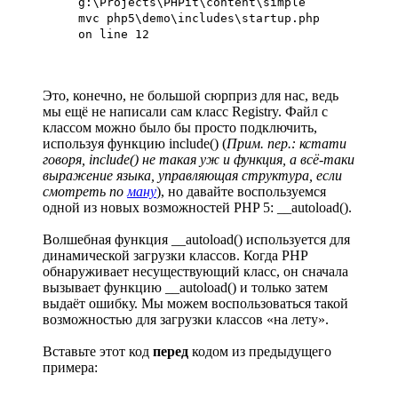
g:\Projects\PHPit\content\simple
mvc php5\demo\includes\startup.php
on line 12
Это, конечно, не большой сюрприз для нас, ведь
мы ещё не написали сам класс Registry. Файл с
классом можно было бы просто подключить,
используя функцию include() (
Прим. пер.: кстати
говоря, include() не такая уж и функция, а всё-таки
выражение языка, управляющая структура, если
смотреть по
ману
), но давайте воспользуемся
одной из новых возможностей PHP 5: __autoload().
Волшебная функция __autoload() используется для
динамической загрузки классов. Когда PHP
обнаруживает несуществующий класс, он сначала
вызывает функцию __autoload() и только затем
выдаёт ошибку. Мы можем воспользоваться такой
возможностью для загрузки классов «на лету».
Вставьте этот код
перед
кодом из предыдущего
примера: