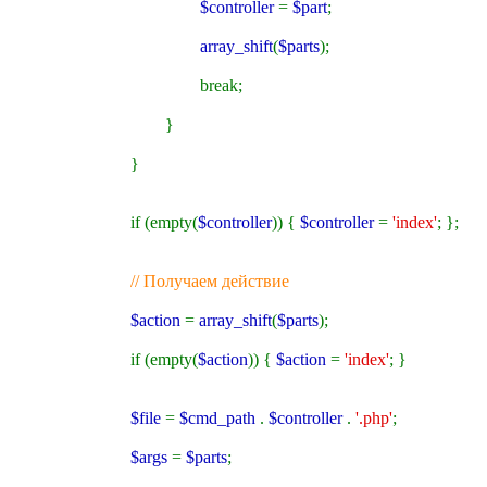
$controller
=
$part
;
array_shift
(
$parts
);
break;
}
}
if (empty(
$controller
)) {
$controller
=
'index'
; };
// Получаем действие
$action
=
array_shift
(
$parts
);
if (empty(
$action
)) {
$action
=
'index'
; }
$file
=
$cmd_path
.
$controller
.
'.php'
;
$args
=
$parts
;