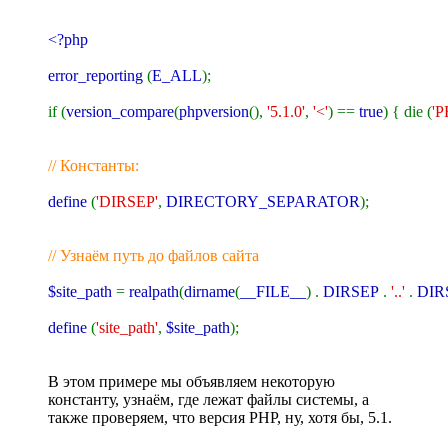
<?php
error_reporting
(
E_ALL
);
if (
version_compare
(
phpversion
(),
'5.1.0'
,
'<'
) ==
true
) { die (
'P
// Константы:
define
(
'DIRSEP'
,
DIRECTORY_SEPARATOR
);
// Узнаём путь до файлов сайта
$site_path
=
realpath
(
dirname
(
__FILE__
) .
DIRSEP
.
'..'
.
DIR
define
(
'site_path'
,
$site_path
);
В этом примере мы объявляем некоторую
константу, узнаём, где лежат файлы системы, а
также проверяем, что версия PHP, ну, хотя бы, 5.1.