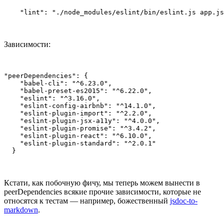
Зависимости:
"peerDependencies": {

    "babel-cli": "^6.23.0",

    "babel-preset-es2015": "^6.22.0",

    "eslint": "^3.16.0",

    "eslint-config-airbnb": "^14.1.0",

    "eslint-plugin-import": "^2.2.0",

    "eslint-plugin-jsx-a11y": "^4.0.0",

    "eslint-plugin-promise": "^3.4.2",

    "eslint-plugin-react": "^6.10.0",

    "eslint-plugin-standard": "^2.0.1"

Кстати, как побочную фичу, мы теперь можем вынести в
peerDependencies всякие прочие зависимости, которые не
относятся к тестам — например, божественный
jsdoc-to-
markdown
.