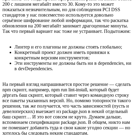
200 с лишним мегабайт вместо 30. Кому-то это может
показаться незначительным, но для соблюдения PCI DSS
стандартов у нас повсеместно используется довольно
серьёзное шифрование любой информации, так что раскатка
обновления на 200 мегабайт занимает драгоценные минуты.
Так что первый вариант нас тоже не устраивает. Подытожим:
Линтер и его плагины не должны стоять глобально;
Конкретный проект должен иметь привязки к
конкретным версиям инструментов;
Эти инструменты не должны быть ни в dependencies, ни
в devDependencies.
На первый взгляд напрашивается простое решение — сделать
npm скрипт, например, npm run lint-install, который будет
дёргать баш скрипт, который ставит через командную строку
все пакеты указанных версий. Но, помимо топорности такого
решения, так же получается, что часть зависимостей (пусть и
девелоперских) выезжает из package.json в некий отдельный
баш скрипт… И это вот совсем не круто. Думаем дальше,
вспоминаем спецификации package.json. В общем, никто нам
не помешает добавить туда и свои какие угодно секции — но
хотелось бы следовать неким стандартам.