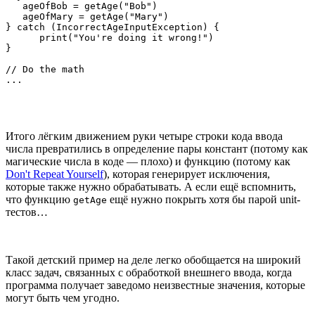
   ageOfBob = getAge("Bob")

   ageOfMary = getAge("Mary")

} catch (IncorrectAgeInputException) {

      print("You're doing it wrong!")

}

// Do the math

...
Итого лёгким движением руки четыре строки кода ввода
числа превратились в определение пары констант (потому как
магические числа в коде — плохо) и функцию (потому как
Don't Repeat Yourself
), которая генерирует исключения,
которые также нужно обрабатывать. А если ещё вспомнить,
что функцию
ещё нужно покрыть хотя бы парой unit-
getAge
тестов…
Такой детский пример на деле легко обобщается на широкий
класс задач, связанных с обработкой внешнего ввода, когда
программа получает заведомо неизвестные значения, которые
могут быть чем угодно.