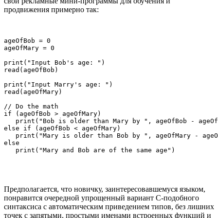
свои рекламные мини-программы для обучения и
продвижения примерно так:
ageOfBob = 0

ageOfMary = 0

print("Input Bob's age: ")

read(ageOfBob)

print("Input Marry's age: ")

read(ageOfMary)

// Do the math

if (ageOfBob > ageOfMary)

   print("Bob is older than Mary by ", ageOfBob - ageOf
else if (ageOfBob < ageOfMary)

   print("Mary is older than Bob by ", ageOfMary - ageO
else 

   print("Mary and Bob are of the same age")
Предполагается, что новичку, заинтересовавшемуся языком,
понравится очередной упрощенный вариант C-подобного
синтаксиса с автоматическим приведением типов, без лишних
точек с запятыми, простыми именами встроенных функций и