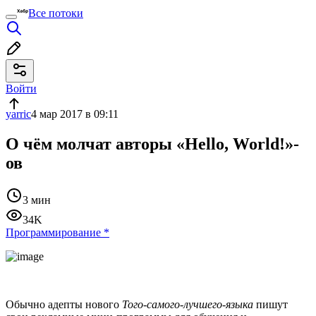
Все потоки
Войти
yarric
4 мар 2017 в 09:11
О чём молчат авторы «Hello, World!»-
ов
3 мин
34K
Программирование
*
Обычно адепты нового
Того-самого-лучшего-языка
пишут