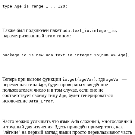
type Age is range 1 .. 120;
Также был подключен пакет
,
ada.text_io.integer_io
параметризованный этим типом:
package io is new ada.text_io.integer_io(num => Age); 
Теперь при вызове функции
, где
—
io.get(ageVar)
ageVar
переменная типа
, будет проверяться введённое
Age
пользователем число и в том случае, если оно не
соответствует своему типу
, будет генерироваться
Age
исключение
.
Data_Error
Часто можно услышать что язык Ada сложный, многословный
и трудный для изучения. Здесь приведён пример того, как
"лёгкие" на первый взгляд языки просто перекладывают часть