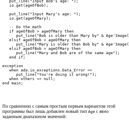
   put_line("Input Bob's age: ");

   io.get(ageOfBob);

   put_line("Input Mary's age: ");

   io.get(ageOfMary);

   -- Do the math

   if ageOfBob > ageOfMary then

      put_line("Bob is older than Mary by" & Age'Image(
   elsif ageOfBob < ageOfMary then

      put_line("Mary is older than Bob by" & Age'Image(
   elsif ageOfBob = ageOfMary then

      put_line("Mary and Bob are of the same age");

   end if;

exception

   when ada.io_exceptions.Data_Error =>

      put_line("You're doing it wrong!");

   when others => null;

end main;
По сравнению с самым простым первым вариантом этой
программы был лишь добавлен новый тип
с явно
Age
заданным диапазоном значений: