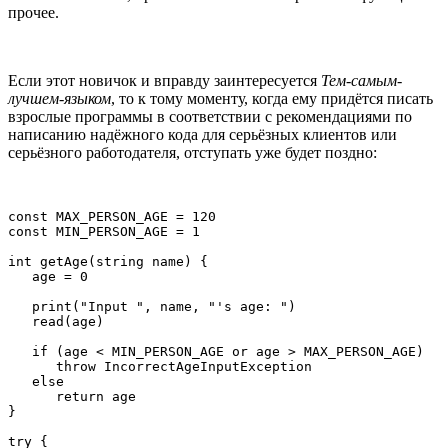
прочее.
Если этот новичок и вправду заинтересуется
Тем-самым-
лучшем-языком
, то к тому моменту, когда ему придётся писать
взрослые программы в соответствии с рекомендациями по
написанию надёжного кода для серьёзных клиентов или
серьёзного работодателя, отступать уже будет поздно:
const MAX_PERSON_AGE = 120

const MIN_PERSON_AGE = 1

int getAge(string name) {

   age = 0

   print("Input ", name, "'s age: ")

   read(age)

   if (age < MIN_PERSON_AGE or age > MAX_PERSON_AGE)

      throw IncorrectAgeInputException

   else 

      return age

}

try {
