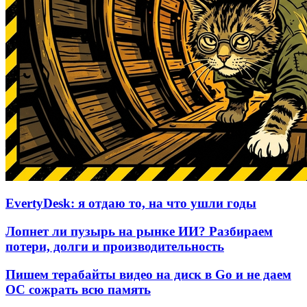
EvertyDesk: я отдаю то, на что ушли годы
Лопнет ли пузырь на рынке ИИ? Разбираем
потери, долги и производительность
Пишем терабайты видео на диск в Go и не даем
ОС сожрать всю память