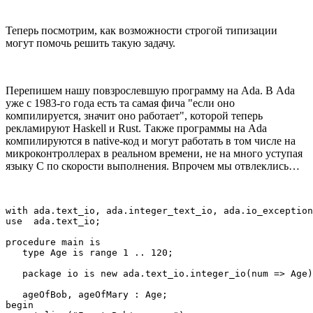
Теперь посмотрим, как возможности строгой типизации
могут помочь решить такую задачу.
Перепишем нашу повзрослевшую программу на Ada. В Ada
уже с 1983-го года есть та самая фича "если оно
компилируется, значит оно работает", которой теперь
рекламируют Haskell и Rust. Также программы на Ada
компилируются в native-код и могут работать в том числе на
микроконтроллерах в реальном времени, не на много уступая
языку С по скорости выполнения. Впрочем мы отвлеклись…
with ada.text_io, ada.integer_text_io, ada.io_exception
use  ada.text_io;

procedure main is

   type Age is range 1 .. 120;

   package io is new ada.text_io.integer_io(num => Age)
   ageOfBob, ageOfMary : Age;

begin
