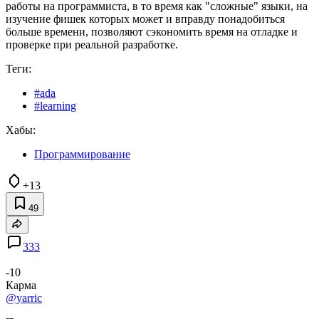
работы на программиста, в то время как "сложные" языки, на
изучение фишек которых может и вправду понадобиться
больше времени, позволяют сэкономить время на отладке и
проверке при реальной разработке.
Теги:
#ada
#learning
Хабы:
Программирование
+13
49
333
-10
Карма
@yarric