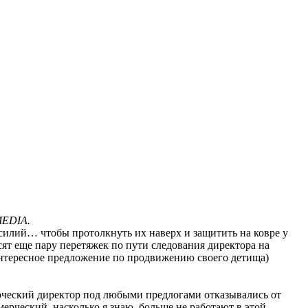
MEDIA.
силий… чтобы протолкнуть их наверх и защитить на ковре у
сят еще пару перетяжек по пути следования директора на
т интересное предложение по продвижению своего детища)
ерческий директор под любыми предлогами отказывались от
ерческий, насколько я знаю, больше не работают в этой