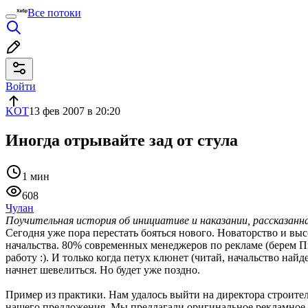
Все потоки
Войти
KOT
13 фев 2007 в 20:20
Иногда отрывайте зад от стула
1 мин
608
Чулан
Поучительная история об инициативе и наказании, рассказа
Сегодня уже пора перестать бояться нового. Новаторство и в
начальства. 80% современных менеджеров по рекламе (берем Пит
работу :). И только когда петух клюнет (читай, начальство н
начнет шевелиться. Но будет уже поздно.
Пример из практики. Нам удалось выйти на директора строите
нашего предложения. Мы предлагали оригинальное рекламное ре