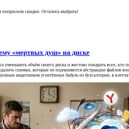
и попросили скидки. Осталось выбрать!
лему «мертвых душ» на диске
 уменьшить объём своего диска и жестоко покарать всех, кто п
 удалить снимки, которые не подчиняются абстракции файлов во
 грозным защитником угнетённых бабуль из бухгалтерии, в клет