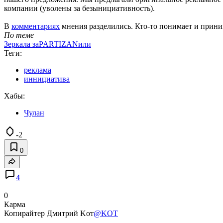
компании (уволены за безынициативность).
В
комментариях
мнения разделились. Кто-то понимает и приним
По теме
Зеркала заPARTIZANили
Теги:
реклама
иннициатива
Хабы:
Чулан
-2
0
4
0
Карма
Копирайтер Дмитрий Kот
@KOT