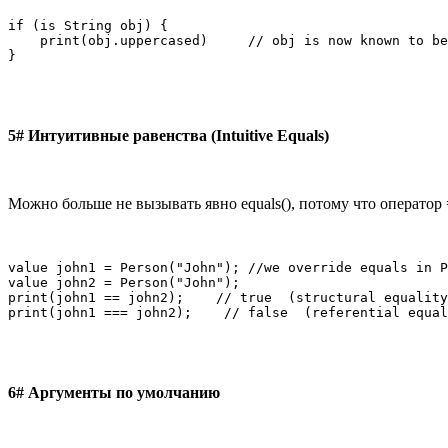
if (is String obj) {

    print(obj.uppercased)     // obj is now known to be
}
5# Интуитивные равенства (Intuitive Equals)
Можно больше не вызывать явно equals(), потому что оператор 
value john1 = Person("John"); //we override equals in P
value john2 = Person("John");

print(john1 == john2);    // true  (structural equality
print(john1 === john2);    // false  (referential equal
6# Аргументы по умолчанию