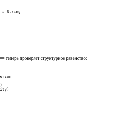
 a String

== теперь проверяет структурное равенство:
erson

)

ity)