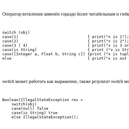
Оператор ветвления заменён гораздо более читабельным и гиб
switch (obj)

case(1)                              { print("x is 1");
case(2)                              { print("x is 2");
case(3 | 4)                          { print("x is 3 or
case(is String)                      { print ("x is Str
case([Integer a, Float b, String c]) {print ("x is tupl
else                                 { print("x is out 
switch может работать как выражение, также результат switch 
Boolean|IllegalStateException res = 

    switch(obj)

    case(null) false

    case(is String) true

    else IllegalStateException();