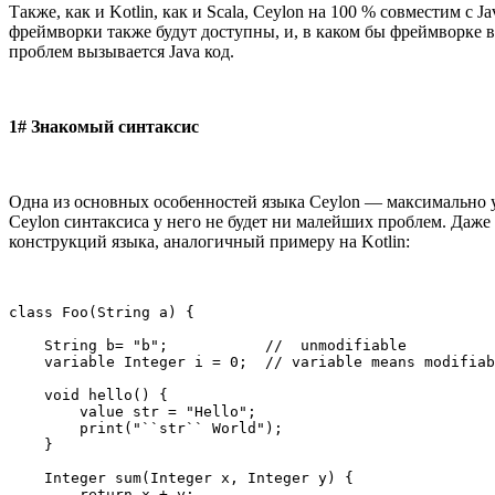
Также, как и Kotlin, как и Scala, Ceylon на 100 % совместим с
фреймворки также будут доступны, и, в каком бы фреймворке в
проблем вызывается Java код.
1# Знакомый синтаксис
Одна из основных особенностей языка Ceylon — максимально у
Ceylon синтаксиса у него не будет ни малейших проблем. Даже 
конструкций языка, аналогичный примеру на Kotlin:
class Foo(String a) {

    String b= "b";           //  unmodifiable

    variable Integer i = 0;  // variable means modifiab
    void hello() {

        value str = "Hello";

        print("``str`` World");

    }

    Integer sum(Integer x, Integer y) {

        return x + y;
