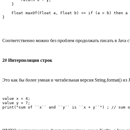
    }

    Float maxOf(Float a, Float b) => if (a > b) then a 
}
Соответственно можно без проблем продолжать писать в Java с
2# Интерполяция строк
Это как бы более умная и читабельная версия String.format() из 
value x = 4;

value y = 7;

print("sum of ``x`` and ``y`` is ``x + y``") ; // sum o