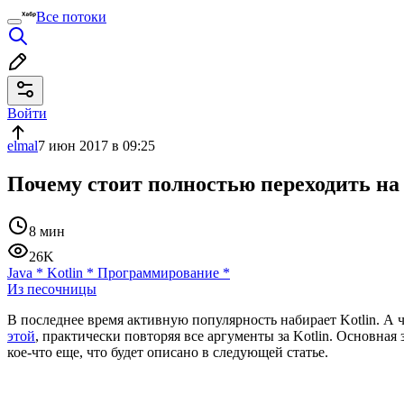
Все потоки
Войти
elmal
7 июн 2017 в 09:25
Почему стоит полностью переходить на C
8 мин
26K
Java
*
Kotlin
*
Программирование
*
Из песочницы
В последнее время активную популярность набирает Kotlin. А 
этой
, практически повторяя все аргументы за Kotlin. Основная з
кое-что еще, что будет описано в следующей статье.