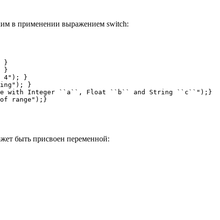
ким в применении выражением switch:
 }

 }

 4"); }

ing"); }

e with Integer ``a``, Float ``b`` and String ``c``");}

of range");}
может быть присвоен переменной: