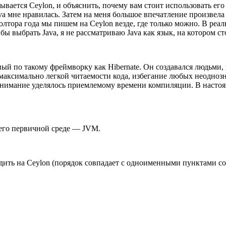
вается Ceylon, и объяснить, почему вам стоит использовать его
 Java мне нравилась. Затем на меня большое впечатление произвела 
полтора года мы пишем на Ceylon везде, где только можно. В ре
бы выбрать Java, я не рассматриваю Java как язык, на котором с
тный по такому фреймворку как Hibernate. Он создавался людьми
максимально легкой читаемости кода, избегание любых неоднозн
внимание уделялось приемлемому времени компиляции. В настоящ
а его первичной среде — JVM.
дить на Ceylon (порядок совпадает с одноименными пунктами соо