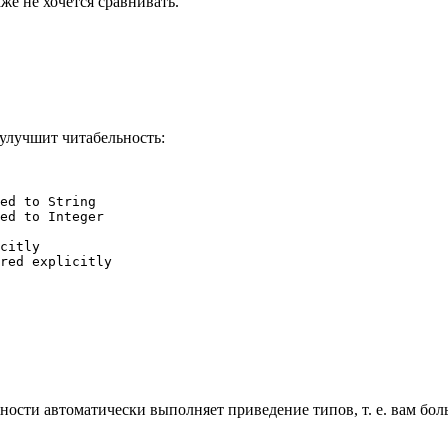
аже не хочется сравнивать.
 улучшит читабельность:
ed to String

ed to Integer

citly

red explicitly
ости автоматически выполняет приведение типов, т. е. вам бол