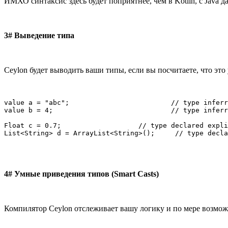
ИМХО синтаксис здесь будет поприятнее, чем в Kotlin, с Java д
3# Выведение типа
Ceylon будет выводить ваши типы, если вы посчитаете, что это
value a = "abc";                         // type inferr
value b = 4;                             // type inferr
Float c = 0.7;                   // type declared expli
List<String> d = ArrayList<String>();     // type decla
4# Умные приведения типов (Smart Casts)
Компилятор Ceylon отслеживает вашу логику и по мере возможн