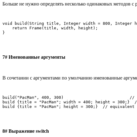
Больше не нужно определять несколько одинаковых методов с 
void build(String title, Integer width = 800, Integer h
    return Frame(title, width, height);

}
7# Именованные аргументы
В сочетании с аргументами по умолчанию именованные аргуме
build("PacMan", 400, 300)                           // 
build {title = "PacMan"; width = 400; height = 300;}  /
build {title = "PacMan"; height = 300;}  // equivalent 
8# Выражение switch