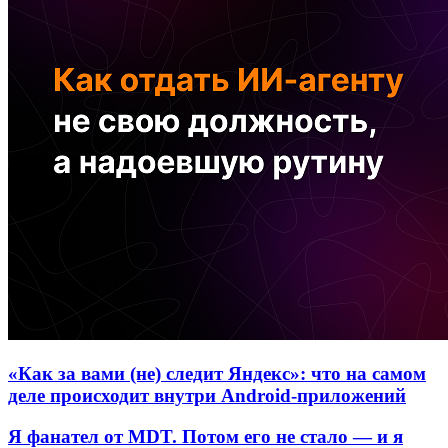
«Как за вами (не) следит Яндекс»: что на самом
деле происходит внутри Android-приложений
Я фанател от MDT. Потом его не стало — и я