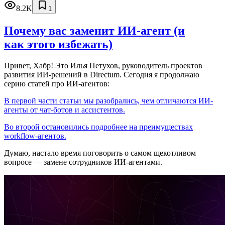
8.2K
1
Почему вас заменит ИИ‑агент (и
как этого избежать)
Привет, Хабр! Это Илья Петухов, руководитель проектов
развития ИИ-решений в Directum. Сегодня я продолжаю
серию статей про ИИ-агентов:
В первой части статьи мы разобрались, чем отличаются ИИ-
агенты от чат-ботов и ассистентов.
Во второй остановились подробнее на преимуществах
workflow-агентов.
Думаю, настало время поговорить о самом щекотливом
вопросе — замене сотрудников ИИ-агентами.