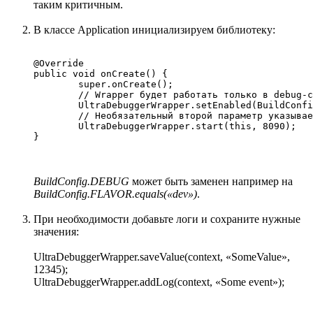
таким критичным.
В классе Application инициализируем библиотеку:
@Override

public void onCreate() {

	super.onCreate();

	// Wrapper будет работать только в debug-сборках

	UltraDebuggerWrapper.setEnabled(BuildConfig.DEBUG);

	// Необязательный второй параметр указывает порт для веб-интерфейса

 	UltraDebuggerWrapper.start(this, 8090);

}
BuildConfig.DEBUG
может быть заменен например на
BuildConfig.FLAVOR.equals(«dev»)
.
При необходимости добавьте логи и сохраните нужные
значения:
UltraDebuggerWrapper.saveValue(context, «SomeValue»,
12345);
UltraDebuggerWrapper.addLog(context, «Some event»);