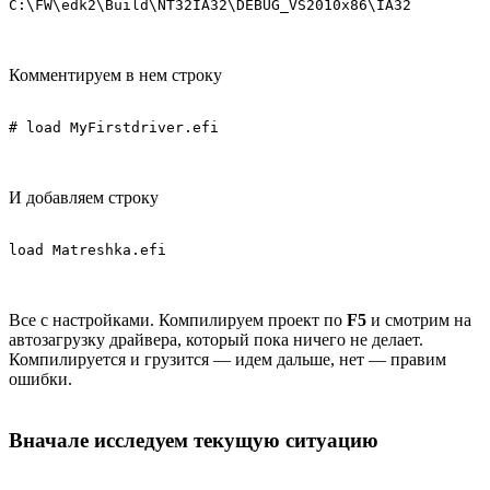
C:\FW\edk2\Build\NT32IA32\DEBUG_VS2010x86\IA32
Комментируем в нем строку
# load MyFirstdriver.efi
И добавляем строку
load Matreshka.efi
Все с настройками. Компилируем проект по
F5
и смотрим на
автозагрузку драйвера, который пока ничего не делает.
Компилируется и грузится — идем дальше, нет — правим
ошибки.
Вначале исследуем текущую ситуацию