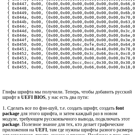
  { 0x0447, 0x00, {0x00,0x00,0x00,0x00,0x00,0x00,0x66,0
  { 0x0448, 0x00, {0x00,0x00,0x00,0x00,0x00,0x00,0x6b,0
  { 0x0449, 0x00, {0x00,0x00,0x00,0x00,0x00,0x00,0x6b,0
  { 0x044a, 0x00, {0x00,0x00,0x00,0x00,0x00,0x00,0x70,0
  { 0x044b, 0x00, {0x00,0x00,0x00,0x00,0x00,0x00,0x63,0
  { 0x044c, 0x00, {0x00,0x00,0x00,0x00,0x00,0x00,0x60,0
  { 0x044d, 0x00, {0x00,0x00,0x00,0x00,0x00,0x00,0x3c,0
  { 0x044e, 0x00, {0x00,0x00,0x00,0x00,0x00,0x00,0x6e,0
  { 0x044f, 0x00, {0x00,0x00,0x00,0x00,0x00,0x00,0x3e,0
  { 0x0450, 0x00, {0x00,0x00,0x6c,0xfe,0x62,0x60,0x64,0
  { 0x0451, 0x00, {0x00,0x00,0x00,0x48,0x48,0x00,0x78,0
  { 0x0452, 0x00, {0x00,0x00,0x00,0x3c,0x66,0xc6,0xc0,0
  { 0x0453, 0x00, {0x00,0x00,0x00,0x00,0x00,0x00,0x78,0
  { 0x0454, 0x00, {0x00,0x00,0xcc,0xcc,0x30,0x30,0x30,0
  { 0x0455, 0x00, {0x00,0x00,0x00,0x66,0x66,0x00,0x18,0
Глифы шрифта мы получили. Теперь, чтобы добавить русский
шрифт в
UEFI BIOS
, у нас есть два пути:
1. Сделать все по фэн-шуй, т.е. создать шрифт, создать
font
package
для этого шрифта, и затем каждый раз в новом
модуле, требующем русскоязычного вывода, подключать этот
package
. Полезное знание для тех, кто делает графические
приложения на
UEFI
, там где нужны шрифты разного размера