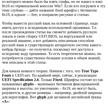
из которого можно было бы взять глифы, но не нашел и взял
8х16 из терминальной консоли Win7. Если кто погружен в эту
тему глубоко — дайте название fixed шрифта с битмапом
8x19, в идеале — free, я поправлю рисунки и статью.
Чтобы вывести русский язык на основной странице, надо
иметь доступ к исходникам используемой прошивки. Т.е.
после прохождения статьи вы сможете добавить русскую
локаль в свою сборку UEFI BIOS, на виртуальной или
реальной машине, а вот добавить описанным способом
русский язык в существующую аппаратную систему какого-
нибудь брэнда – не получится, поскольку нет доступа к
исходному коду прошивки. То есть теоретически можно, но
потребуются существенно большие усилия и объем знаний,
чем описаны в этой статье.
Для начала немного теории. Начнем с того, что
True Type
Fonts
в UEFI нет. По крайней мере, сейчас, в реализации
UEFI Specification 2.6
. Только
Fixed
. Шрифты состоят из так
называемых
glyphs
– маленьких битмапов фиксированной
ширины и высоты, по умолчанию – 8x19, но могут быть,
разумеется, и другие размеры – например, двойной ширины
для иероглифов. Вот
glyph
для заглавной английской буквы
«A»
: