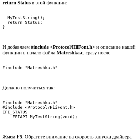
return Status
в этой функции:
  MyTestString();

  return Status;

}
И добавляем
#include <Protocol/HiiFont.h>
и описание нашей
функции в начало файла
Matreshka.c
, сразу после
#include "Matreshka.h"
Должно получиться так:
#include "Matreshka.h"

#include <Protocol/HiiFont.h>

EFI_STATUS

    EFIAPI MyTestString(void);
Жмем
F5
. Обратите внимание на скорость запуска драйвера