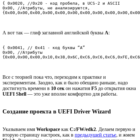
{ 0x0020, //0x20 - код пробела, в UCS-2 и ASCII

0x00, //Атрибуты, не анализируются,

{0x00,0x00,0x00,0x00,0x00,0x00,0x00,0x00,0x00,0x00,0x00
А вот так — глиф заглавной английской буквы
А
:
{ 0x0041, // 0x41 - код буквы “A”

0x00, //Атрибуты

{0x00,0x00,0x00,0x10,0x38,0x6C,0xC6,0xC6,0xC6,0xFE,0xC6
Все с теорией пока что, переходим к практике и
экспериментам. Заодно, как и было обещано раньше, надо
достигнуть времени в
10 сек
он нажатия
F5
до открытия окна
UEFI Shell
— это уже вполне комфортно для работы.
Создание проекта в UEFI Driver Wizard
Указываем имя
Workspace
как
C:/FW/edk2
. Делаем первую и
вторую страницу настроек, как в
предыдущей статье
, и жмем