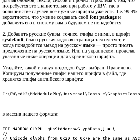
для заголовков, текста, сносок и прочих. Проблема в том, что
потребуется это знание только при работе у
IBV
, где в
большинстве случаев все нужные шрифты уже есть. Т.е. 99.9%
вероятности, что умение создавать свой
font package
и
добавлять его в систему вам в будущем не понадобится.
2. Добавить русские буквы, точнее, глифы с ними, в шрифт
sysdefault
, благо русская кодовая страница там пустует, и
когда понадобится вывод на русском языке — просто писать
предложение на русском языке. Или на украинском, проделав
указанные ниже операции для украинского шрифта.
Угадайте, какой из двух подходов будет выбран. Правильно.
Копируем полученные глифы нашего шрифта в файл, где
хранятся глифы английского шрифта:
C:\FW\edk2\MdeModulePkg\Universal\Console\GraphicsConso
в массив нашего формата:
EFI_NARROW_GLYPH  gUsStdNarrowGlyphData[] = {

//

// Unicode glyphs from 0x20 to 0x7e are the same as ASC