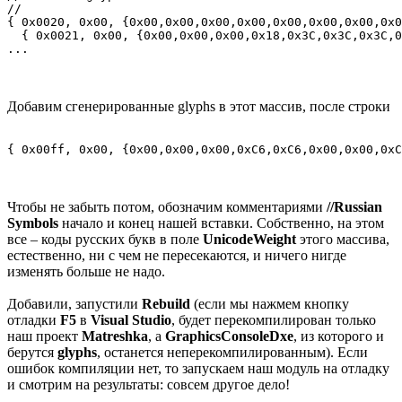
//

{ 0x0020, 0x00, {0x00,0x00,0x00,0x00,0x00,0x00,0x00,0x0
  { 0x0021, 0x00, {0x00,0x00,0x00,0x18,0x3C,0x3C,0x3C,0
...
Добавим сгенерированные glyphs в этот массив, после строки
{ 0x00ff, 0x00, {0x00,0x00,0x00,0xC6,0xC6,0x00,0x00,0xC
Чтобы не забыть потом, обозначим комментариями
//Russian
Symbols
начало и конец нашей вставки. Собственно, на этом
все – коды русских букв в поле
UnicodeWeight
этого массива,
естественно, ни с чем не пересекаются, и ничего нигде
изменять больше не надо.
Добавили, запустили
Rebuild
(если мы нажмем кнопку
отладки
F5
в
Visual Studio
, будет перекомпилирован только
наш проект
Matreshka
, а
GraphicsConsoleDxe
, из которого и
берутся
glyphs
, останется неперекомпилированным). Если
ошибок компиляции нет, то запускаем наш модуль на отладку
и смотрим на результаты: совсем другое дело!