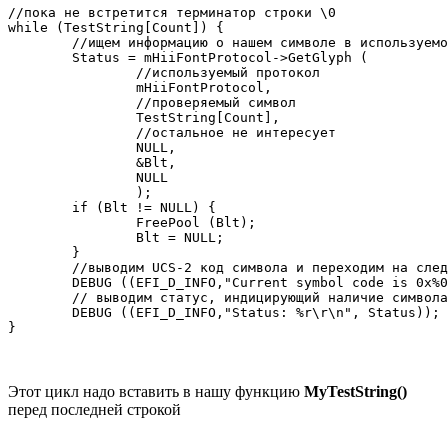
//пока не встретится терминатор строки \0

while (TestString[Count]) {

	//ищем информацию о нашем символе в используемом шрифте

	Status = mHiiFontProtocol->GetGlyph (

		//используемый протокол

		mHiiFontProtocol, 

		//проверяемый символ

		TestString[Count], 

		//остальное не интересует

		NULL,			

		&Blt,

		NULL

		);

	if (Blt != NULL) {

		FreePool (Blt);

		Blt = NULL;

	}

        //выводим UCS-2 код символа и переходим на след
	DEBUG ((EFI_D_INFO,"Current symbol code is 0x%04x\t",TestString[Count++]));

        // выводим статус, индицирующий наличие символа

	DEBUG ((EFI_D_INFO,"Status: %r\r\n", Status));

}
Этот цикл надо вставить в нашу функцию
MyTestString()
перед последней строкой