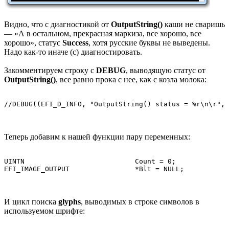
Видно, что с диагностикой от
OutputString()
каши не сваришь
— «А в остальном, прекрасная маркиза, все хорошо, все
хорошо», статус
Success
, хотя русские буквы не выведены.
Надо как-то иначе (с) диагностировать.
Закомментируем строку c
DEBUG
, выводящую статус от
OutputString()
, все равно прока с нее, как с козла молока:
//DEBUG((EFI_D_INFO, "OutputString() status = %r\n\r", 
Теперь добавим к нашей функции пару переменных:
UINTN				Count = 0;

EFI_IMAGE_OUTPUT		*Blt = NULL;
И цикл поиска
glyphs
, выводимых в строке символов в
используемом шрифте: