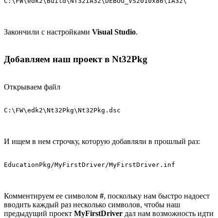
C:\FW\edk2\Build\NT32IA32\DEBUG_VS2010x86\IA32\
Закончили с настройками
Visual Studio
.
Добавляем наш проект в Nt32Pkg
Открываем файл
C:\FW\edk2\Nt32Pkg\Nt32Pkg.dsc
И ищем в нем строчку, которую добавляли в прошлый раз:
EducationPkg/MyFirstDriver/MyFirstDriver.inf
Комментируем ее символом
#
, поскольку нам быстро надоест
вводить каждый раз несколько символов, чтобы наш
предыдущий проект
MyFirstDriver
дал нам возможность идти