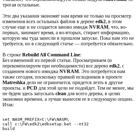
трогая остальные.
Эти два указания экономят нам время не только на просмотр
изменения всех остальных файлов в дереве
edk2
, в этом
случае еще и не создается заново имидж
NVRAM
, что, во-
первых, занимает время, а во-вторых, стирает информацию,
которую мы туда занесли в прошлом запуске. Пока нам это не
требуется, но в следующей статье — потребуется обязательно.
В строке
Rebuild All Command Line
:
Без изменений из первой статьи. Просматриваем (и
перекомпилируем при необходимости) все дерево
edk2
, с
созданием нового имиджа
NVRAM
. Это потребуется нам
также сегодня, поскольку правкой исходников в проекте
Matreshka
дело не ограничится, придется лезть в другие
проекты, и
PCD
для этой цели не подойдет. Тем не менее, мы
не будем здесь запускать
clean
для всего дерева, в целях
экономии времени, а лучше вынесем ее в следующую опцию.
Итак:
set NASM_PREFIX=C:\FW\NASM\

call c:\FW\edk2\edksetup.bat --nt32

build