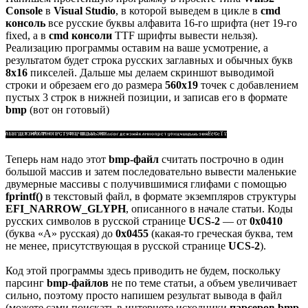
Console
в
Visual Studio
, в которой выведем в цикле в
cmd
консоль
все русские буквы алфавита 16-го шрифта (нет 19-го
fixed, а в
cmd консоли
TTF шрифты вывести нельзя).
Реализацию программы оставим на ваше усмотрение, а
результатом будет строка русских заглавных и обычных букв
8x16
пикселей. Дальше мы делаем скриншот выводимой
строки и обрезаем его до размера
560х19
точек с добавлением
пустых 3 строк в нижней позиции, и записав его в формате
bmp
(вот он готовый)
Теперь нам надо этот
bmp-файл
считать построчно в один
большой массив и затем последовательно вывести маленькие
двумерные массивы с получившимися глифами с помощью
fprintf()
в текстовый файл, в формате экземпляров структуры
EFI_NARROW_GLYPH
, описанного в начале статьи. Коды
русских символов в русской странице
UCS-2
— от
0x0410
(буква «А» русская) до
0х0455
(какая-то греческая буква, тем
не менее, присутствующая в русской странице
UCS-2
).
Код этой программы здесь приводить не будем, поскольку
парсинг
bmp-файлов
не по теме статьи, а объем увеличивает
сильно, поэтому просто напишем результат вывода в файл
(можете сами поискать в интернете исходники
парсеров bmp
,