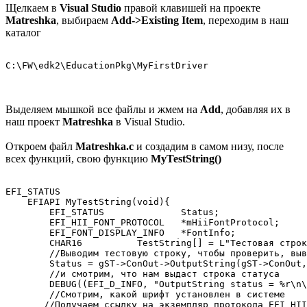
Щелкаем в
Visual Studio
правой клавишей на проекте
Matreshka
, выбираем
Add->Existing Item
, переходим в наш
каталог
C:\FW\edk2\EducationPkg\MyFirstDriver
Выделяем мышкой все файлы и жмем на
Add
, добавляя их в
наш проект
Matreshka
в Visual Studio.
Откроем файл
Matreshka.c
и создадим в самом низу, после
всех функций, свою функцию
MyTestString()
EFI_STATUS

    EFIAPI MyTestString(void){

	EFI_STATUS		Status;

	EFI_HII_FONT_PROTOCOL   *mHiiFontProtocol;

	EFI_FONT_DISPLAY_INFO	*FontInfo;

	CHAR16		TestString[] = L"Тестовая строка, Test String\n\r";

        //Выводим тестовую строку, чтобы проверить, выв
	Status = gST->ConOut->OutputString(gST->ConOut, TestString); 

        //и смотрим, что нам выдаст строка статуса

	DEBUG((EFI_D_INFO, "OutputString status = %r\n\r", Status));

        //Смотрим, какой шрифт установлен в системе

       //Получаем ссылку на экземпляр протокола EFI_HII