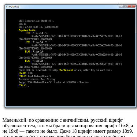
Маленький, по сравнению с английским, русский шрифт
обусловлен тем, что мы брали для копирования шрифт 16х8, а
не 19х8 — такого не было. Даже 18 шрифт имеет размер 18х9,
что привело бы к наложению букв друг на друга по бокам.