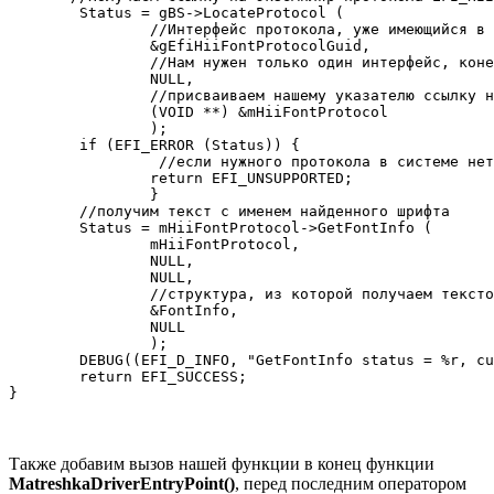
	Status = gBS->LocateProtocol (  

                //Интерфейс протокола, уже имеющийся в 
		&gEfiHiiFontProtocolGuid,   

                //Нам нужен только один интерфейс, коне
		NULL,

                //присваиваем нашему указателю ссылку н
                (VOID **) &mHiiFontProtocol 

		);

	if (EFI_ERROR (Status)) {

                 //если нужного протокола в системе нет
		return EFI_UNSUPPORTED;

		}

        //получим текст с именем найденного шрифта

	Status = mHiiFontProtocol->GetFontInfo (

		mHiiFontProtocol,

		NULL,

		NULL,

                //структура, из которой получаем тексто
		&FontInfo, 

		NULL

		);

	DEBUG((EFI_D_INFO, "GetFontInfo status = %r, current font has '%s' name\n\r", Status, FontInfo->FontInfo.FontName));

        return EFI_SUCCESS;

}
Также добавим вызов нашей функции в конец функции
MatreshkaDriverEntryPoint()
, перед последним оператором