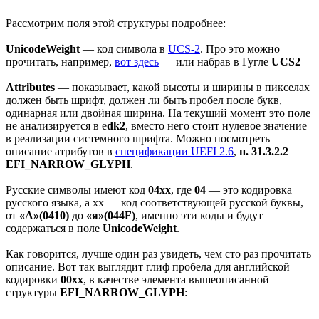
Рассмотрим поля этой структуры подробнее:
UnicodeWeight
— код символа в
UCS-2
. Про это можно
прочитать, например,
вот здесь
— или набрав в Гугле
UCS2
Attributes
— показывает, какой высоты и ширины в пикселах
должен быть шрифт, должен ли быть пробел после букв,
одинарная или двойная ширина. На текущий момент это поле
не анализируется в e
dk2
, вместо него стоит нулевое значение
в реализации системного шрифта. Можно посмотреть
описание атрибутов в
спецификации UEFI 2.6
,
п. 31.3.2.2
EFI_NARROW_GLYPH
.
Русские символы имеют код
04xx
, где
04
— это кодировка
русского языка, а xx — код соответствующей русской буквы,
от
«А»(0410)
до
«я»(044F)
, именно эти коды и будут
содержаться в поле
UnicodeWeight
.
Как говорится, лучше один раз увидеть, чем сто раз прочитать
описание. Вот так выглядит глиф пробела для английской
кодировки
00xx
, в качестве элемента вышеописанной
структуры
EFI_NARROW_GLYPH
: