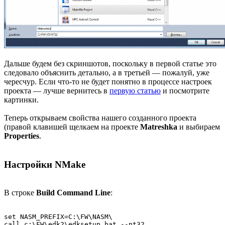
Дальше будем без скриншотов, поскольку в первой статье это
следовало объяснить детально, а в третьей — пожалуй, уже
чересчур. Если что-то не будет понятно в процессе настроек
проекта — лучше вернитесь в
первую статью
и посмотрите
картинки.
Теперь открываем свойства нашего созданного проекта
(правой клавишей щелкаем на проекте
Matreshka
и выбираем
Properties
.
Настройки NMake
В строке
Build Command Line
:
set NASM_PREFIX=C:\FW\NASM\

call c:\FW\edk2\edksetup.bat --nt32
