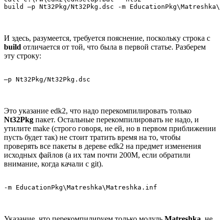
build –p Nt32Pkg/Nt32Pkg.dsc -m EducationPkg\Matreshka\
И здесь, разумеется, требуется пояснение, поскольку строка с
build
отличается от той, что была в первой статье. Разберем
эту строку:
–p Nt32Pkg/Nt32Pkg.dsc
Это указание edk2, что надо перекомпилировать только
Nt32Pkg
пакет. Остальные перекомпилировать не надо, и
утилите make (строго говоря, не ей, но в первом приближении
пусть будет так) не стоит тратить время на то, чтобы
проверять все пакеты в дереве edk2 на предмет изменения
исходных файлов (а их там почти 200М, если обратили
внимание, когда качали с git).
-m EducationPkg\Matreshka\Matreshka.inf 
Указание, что перекомпилируем только модуль
Matreshka
, не