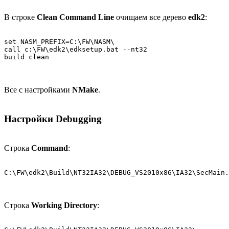
В строке
Clean Command Line
очищаем все дерево
edk2
:
set NASM_PREFIX=C:\FW\NASM\

call c:\FW\edk2\edksetup.bat --nt32

build clean
Все с настройками
NMake
.
Настройки Debugging
Строка
Command
:
C:\FW\edk2\Build\NT32IA32\DEBUG_VS2010x86\IA32\SecMain.
Строка
Working Directory
: