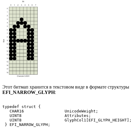
Этот битмап хранится в текстовом виде в формате структуры
EFI_NARROW_GLYPH
:
typedef struct {

   CHAR16                 UnicodeWeight;

   UINT8                  Attributes;

   UINT8                  GlyphCol1[EFI_GLYPH_HEIGHT];

 } EFI_NARROW_GLYPH;   