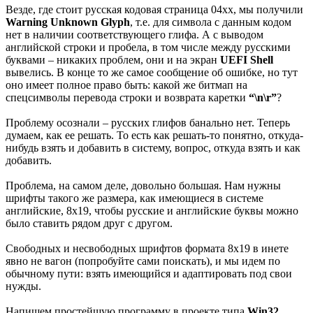
Везде, где стоит русская кодовая страница 04xx, мы получили
Warning Unknown Glyph
, т.е. для символа с данным кодом
нет в наличии соответствующего глифа. А с выводом
английской строки и пробела, в том числе между русскими
буквами – никаких проблем, они и на экран
UEFI Shell
вывелись. В конце то же самое сообщение об ошибке, но тут
оно имеет полное право быть: какой же битмап на
спецсимволы перевода строки и возврата каретки
“\n\r”
?
Проблему осознали – русских глифов банально нет. Теперь
думаем, как ее решать. То есть как решать-то понятно, откуда-
нибудь взять и добавить в систему, вопрос, откуда взять и как
добавить.
Проблема, на самом деле, довольно большая. Нам нужны
шрифты такого же размера, как имеющиеся в системе
английские, 8х19, чтобы русские и английские буквы можно
было ставить рядом друг с другом.
Свободных и несвободных шрифтов формата 8х19 в инете
явно не вагон (попробуйте сами поискать), и мы идем по
обычному пути: взять имеющийся и адаптировать под свои
нужды.
Напишем простейшую программу в проекте типа
Win32