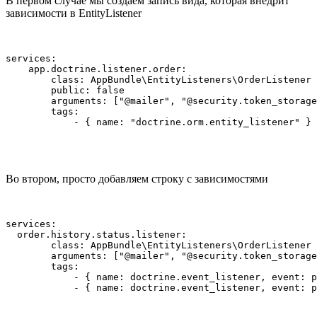
В первом случае мы создаем запись вида, которая внедрит
зависимости в EntityListener
services:

    app.doctrine.listener.order:

        class: AppBundle\EntityListeners\OrderListener

        public: false

        arguments: ["@mailer", "@security.token_storage
        tags:

            - { name: "doctrine.orm.entity_listener" }
Во втором, просто добавляем строку с зависимостями
services:

  order.history.status.listener:

        class: AppBundle\EntityListeners\OrderListener

        arguments: ["@mailer", "@security.token_storage
        tags:

            - { name: doctrine.event_listener, event: p
            - { name: doctrine.event_listener, event: p