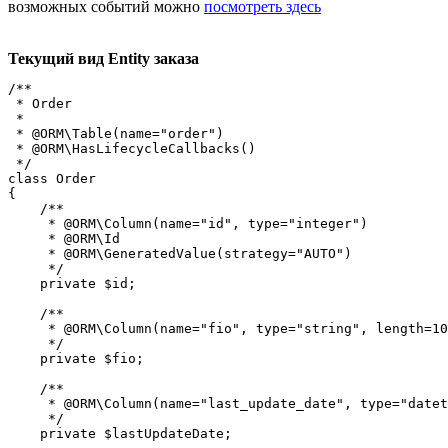
возможных событий можно
посмотреть здесь
Текущий вид Entity заказа
/**

 * Order

 *

 * @ORM\Table(name="order")

 * @ORM\HasLifecycleCallbacks()

 */

class Order

{

    /**

     * @ORM\Column(name="id", type="integer")

     * @ORM\Id

     * @ORM\GeneratedValue(strategy="AUTO")

     */

    private $id;

    /**

     * @ORM\Column(name="fio", type="string", length=10
     */

    private $fio;

    /**

     * @ORM\Column(name="last_update_date", type="datet
     */

    private $lastUpdateDate;
