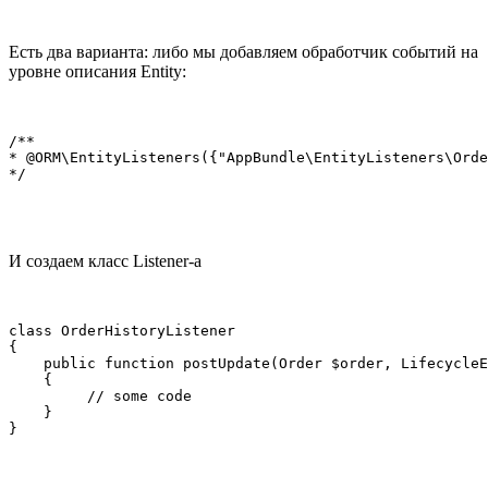
Есть два варианта: либо мы добавляем обработчик событий на
уровне описания Entity:
/**

* @ORM\EntityListeners({"AppBundle\EntityListeners\Orde
*/
И создаем класс Listener-а
class OrderHistoryListener

{

    public function postUpdate(Order $order, LifecycleE
    {

         // some code

    }

}