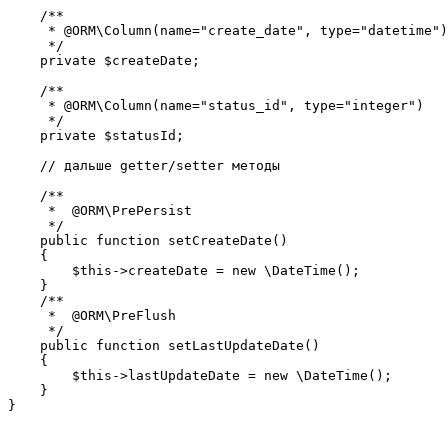
    /**

     * @ORM\Column(name="create_date", type="datetime")

     */

    private $createDate;

    /**

     * @ORM\Column(name="status_id", type="integer")

     */

    private $statusId;

    // дальше getter/setter методы

    /**

     *  @ORM\PrePersist

     */

    public function setCreateDate()

    {

        $this->createDate = new \DateTime();

    }

    /**

     *  @ORM\PreFlush

     */

    public function setLastUpdateDate()

    {

        $this->lastUpdateDate = new \DateTime();

    }

}