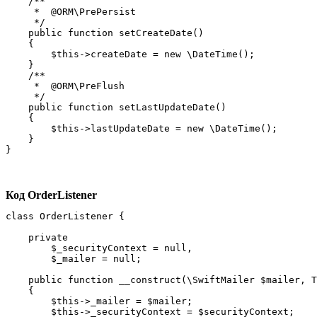
    /**

     *  @ORM\PrePersist

     */

    public function setCreateDate()

    {

        $this->createDate = new \DateTime();

    }

    /**

     *  @ORM\PreFlush

     */

    public function setLastUpdateDate()

    {

        $this->lastUpdateDate = new \DateTime();

    }

}
Код OrderListener
class OrderListener {

    private

        $_securityContext = null,

        $_mailer = null;

    public function __construct(\SwiftMailer $mailer, T
    {

        $this->_mailer = $mailer;

        $this->_securityContext = $securityContext;
