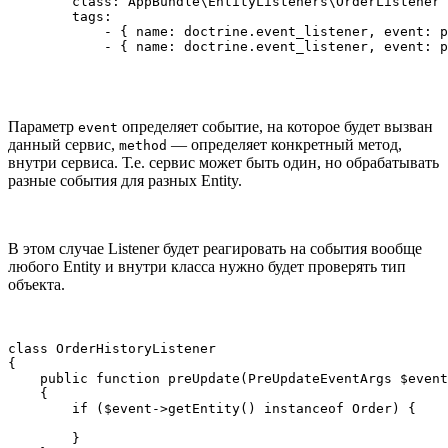
        class: AppBundle\EntityListeners\OrderListener

        tags:

            - { name: doctrine.event_listener, event: p
            - { name: doctrine.event_listener, event: p
Параметр
определяет событие, на которое будет вызван
event
данный сервис,
— определяет конкретный метод,
method
внутри сервиса. Т.е. сервис может быть один, но обрабатывать
разные события для разных Entity.
В этом случае Listener будет реагировать на события вообще
любого Entity и внутри класса нужно будет проверять тип
объекта.
class OrderHistoryListener

{

    public function preUpdate(PreUpdateEventArgs $event
    {

        if ($event->getEntity() instanceof Order) {

        }
