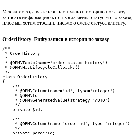
Усложним задачу -теперь нам нужно в историю по заказу
записать информацию кто и когда менял статус этого заказа,
плюс мы хотим отослать письмо о смене статуса клиенту.
OrderHistory: Entity записи в истории по заказу
/**

 * OrderHistory

 *

 * @ORM\Table(name="order_status_history")

 * @ORM\HasLifecycleCallbacks()

 */

class OrderHistory

{

    /**

     * @ORM\Column(name="id", type="integer")

     * @ORM\Id

     * @ORM\GeneratedValue(strategy="AUTO")

     */

    private $id;

    /**

     * @ORM\Column(name="order_id", type="integer")

     */

    private $orderId;
