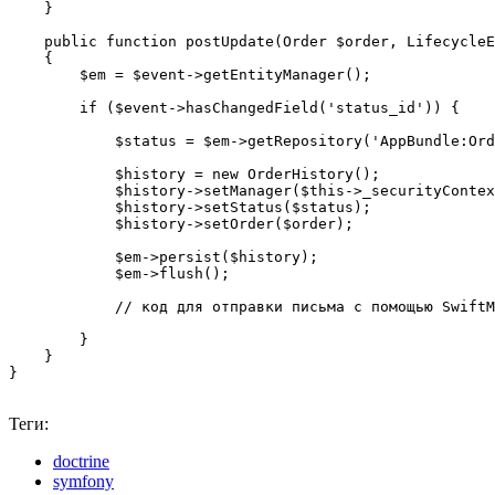
    }

    public function postUpdate(Order $order, LifecycleE
    {

        $em = $event->getEntityManager();

        if ($event->hasChangedField('status_id')) {

            $status = $em->getRepository('AppBundle:Ord
            $history = new OrderHistory();

            $history->setManager($this->_securityContex
            $history->setStatus($status);

            $history->setOrder($order);

            $em->persist($history);

            $em->flush();

            // код для отправки письма с помощью SwiftM
        }

    }

}
Теги:
doctrine
symfony