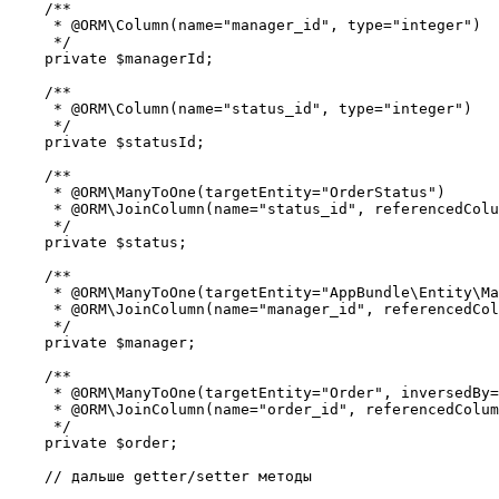
    /**

     * @ORM\Column(name="manager_id", type="integer")

     */

    private $managerId;

    /**

     * @ORM\Column(name="status_id", type="integer")

     */

    private $statusId;

    /**

     * @ORM\ManyToOne(targetEntity="OrderStatus")

     * @ORM\JoinColumn(name="status_id", referencedColu
     */

    private $status;

    /**

     * @ORM\ManyToOne(targetEntity="AppBundle\Entity\Ma
     * @ORM\JoinColumn(name="manager_id", referencedCol
     */

    private $manager;

    /**

     * @ORM\ManyToOne(targetEntity="Order", inversedBy=
     * @ORM\JoinColumn(name="order_id", referencedColum
     */

    private $order;    

    // дальше getter/setter методы
