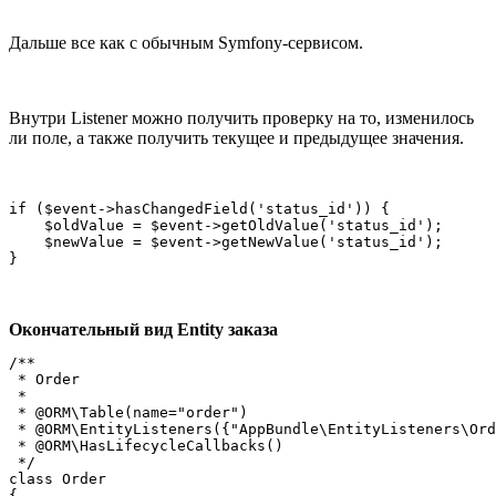
Дальше все как с обычным Symfony-сервисом.
Внутри Listener можно получить проверку на то, изменилось
ли поле, а также получить текущее и предыдущее значения.
if ($event->hasChangedField('status_id')) {

    $oldValue = $event->getOldValue('status_id');

    $newValue = $event->getNewValue('status_id');

}
Окончательный вид Entity заказа
/**

 * Order

 *

 * @ORM\Table(name="order")

 * @ORM\EntityListeners({"AppBundle\EntityListeners\Ord
 * @ORM\HasLifecycleCallbacks()

 */

class Order

{
