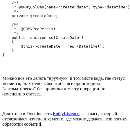
    /**

     * @ORM\Column(name="create_date", type="datetime")

     */

    private $createDate;

    /**

     *  @ORM\PrePersist

     */

    public function setCreateDate()

    {

        $this->createDate = new \DateTime();

    }

}
Можно все это делать "вручную" в том месте кода, где статус
меняется, но хотелось бы чтобы все происходило
"автоматически" без привязки к месту операции по
изменению статуса.
Для этого в Doctrine есть
EntityListeners
— класс, который
отслеживает изменения; место, где можно держать всю логику
обработки событий.