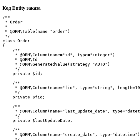
Код Entity заказа
/**

 * Order

 *

 * @ORM\Table(name="order")

 */

class Order

{

    /**

     * @ORM\Column(name="id", type="integer")

     * @ORM\Id

     * @ORM\GeneratedValue(strategy="AUTO")

     */

    private $id;

    /**

     * @ORM\Column(name="fio", type="string", length=10
     */

    private $fio;

    /**

     * @ORM\Column(name="last_update_date", type="datet
     */

    private $lastUpdateDate;

    /**

     * @ORM\Column(name="create_date", type="datetime")

     */
