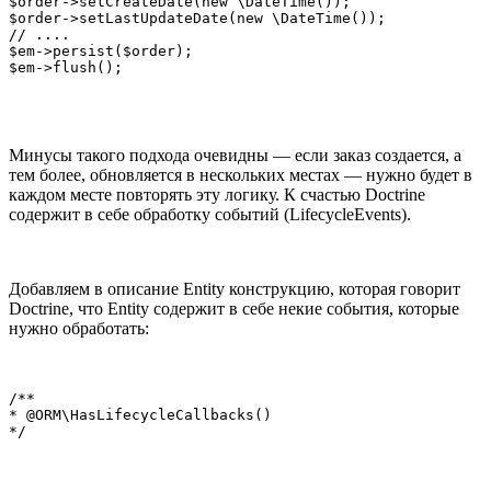
$order->setCreateDate(new \DateTime());

$order->setLastUpdateDate(new \DateTime());

// ....

$em->persist($order);

$em->flush();
Минусы такого подхода очевидны — если заказ создается, а
тем более, обновляется в нескольких местах — нужно будет в
каждом месте повторять эту логику. К счастью Doctrine
содержит в себе обработку событий (LifecycleEvents).
Добавляем в описание Entity конструкцию, которая говорит
Doctrine, что Entity содержит в себе некие события, которые
нужно обработать:
/**

* @ORM\HasLifecycleCallbacks()

*/