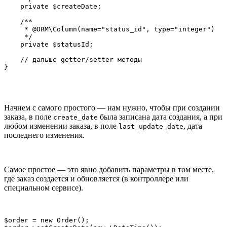
    private $createDate;

    /**

     * @ORM\Column(name="status_id", type="integer")

     */

    private $statusId;

    // дальше getter/setter методы

}
Начнем с самого простого — нам нужно, чтобы при создании
заказа, в поле
была записана дата создания, а при
create_date
любом изменении заказа, в поле
, дата
last_update_date
последнего изменения.
Самое простое — это явно добавить параметры в том месте,
где заказ создается и обновляется (в контроллере или
специальном сервисе).
$order = new Order();
