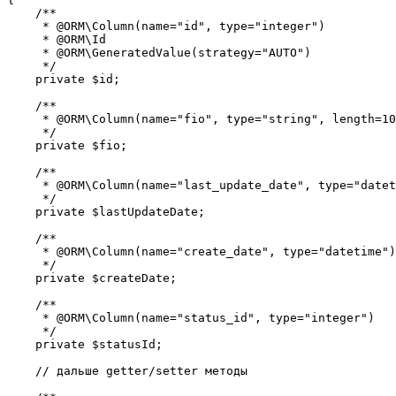
    /**

     * @ORM\Column(name="id", type="integer")

     * @ORM\Id

     * @ORM\GeneratedValue(strategy="AUTO")

     */

    private $id;

    /**

     * @ORM\Column(name="fio", type="string", length=10
     */

    private $fio;

    /**

     * @ORM\Column(name="last_update_date", type="datet
     */

    private $lastUpdateDate;

    /**

     * @ORM\Column(name="create_date", type="datetime")

     */

    private $createDate;

    /**

     * @ORM\Column(name="status_id", type="integer")

     */

    private $statusId;

    // дальше getter/setter методы
