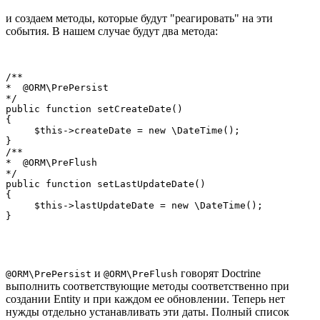
и создаем методы, которые будут "реагировать" на эти
события. В нашем случае будут два метода:
/**

*  @ORM\PrePersist

*/

public function setCreateDate()

{

     $this->createDate = new \DateTime();

}

/**

*  @ORM\PreFlush

*/

public function setLastUpdateDate()

{

     $this->lastUpdateDate = new \DateTime();

}
и
говорят Doctrine
@ORM\PrePersist
@ORM\PreFlush
выполнить соответствующие методы соответственно при
создании Entity и при каждом ее обновлении. Теперь нет
нужды отдельно устанавливать эти даты. Полный список