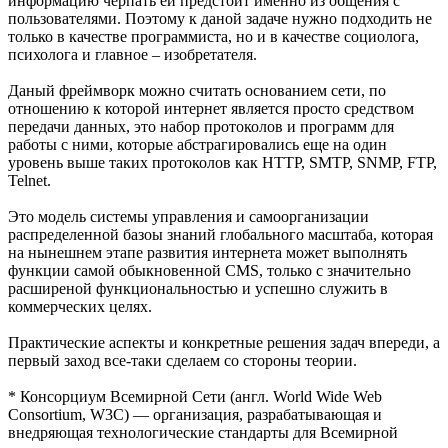
информацию черпать ей предстоит именно из общения с
пользователями. Поэтому к даной задаче нужно подходить не
только в качестве программиста, но и в качестве социолога,
психолога и главное – изобретателя.
Даный фреймворк можно считать основанием сети, по
отношению к которой интернет является просто средством
передачи данных, это набор протоколов и программ для
работы с ними, которые абстрагировались еще на один
уровень выше таких протоколов как HTTP, SMTP, SNMP, FTP,
Telnet.
Это модель системы управления и самоорганизации
распределенной базоы знаний глобального масштаба, которая
на нынешнем этапе развития интернета может выполнять
функции самой обыкновенной CMS, только с значительно
расширеной функциональностью и успешно служить в
коммерческих целях.
Практические аспекты и конкретные решения задач впереди, а
первый заход все-таки сделаем со стороны теории.
* Консорциум Всемирной Сети (англ. World Wide Web
Consortium, W3C) — организация, разрабатывающая и
внедряющая технологические стандарты для Всемирной