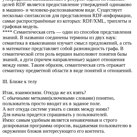
целей RDF является предоставление утверждений одинаково
в машино- и человеко-распознаваемом виде. Существует
несколько синтаксисов для представления RDF-информации,
самые распространённые из которых: RDF/XML, триплеты и
графовая модель.
**** Семанти́ческая сеть — один из способов представления
знаний. В названии соединены термины из двух наук:
семантика в языкознании изучает смысл предложений, а сеть
в математике представляет собой разновидность графа. В
семантической сети роль вершин выполняют понятия базы
знаний, а дуги (причем направленные) задают отношения
между ними. Таким образом, семантическая сеть отражает
семантику предметной области в виде понятий и отношений.
III. Ближе к телу
Итак, взаимосвязи. Откуда же их взять?
С обычными метками(ключевыми словами) понятно,
пользователь просто вводит их в заданое поле.
А вот откуда системе узнать о связях между ними?
Для начала придется спрашивать у пользователей.
Имхо: самым удобным является ненавязчивая и строго
дозированая программа опросов, выдаваемая пользователю в
окружении блоков интересующего его контента.