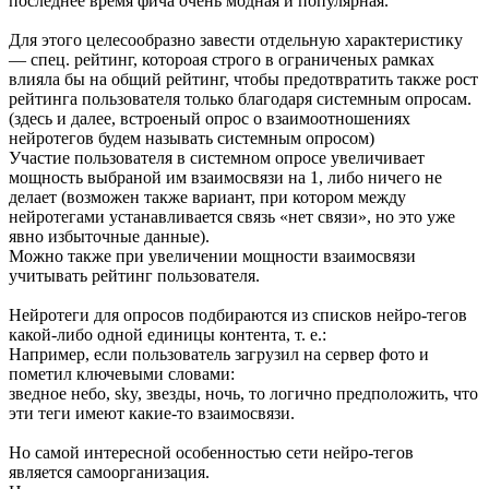
последнее время фича очень модная и популярная.
Для этого целесообразно завести отдельную характеристику
— спец. рейтинг, котороая строго в ограниченых рамках
влияла бы на общий рейтинг, чтобы предотвратить также рост
рейтинга пользователя только благодаря системным опросам.
(здесь и далее, встроеный опрос о взаимоотношениях
нейротегов будем называть системным опросом)
Участие пользователя в системном опросе увеличивает
мощность выбраной им взаимосвязи на 1, либо ничего не
делает (возможен также вариант, при котором между
нейротегами устанавливается связь «нет связи», но это уже
явно избыточные данные).
Можно также при увеличении мощности взаимосвязи
учитывать рейтинг пользователя.
Нейротеги для опросов подбираются из списков нейро-тегов
какой-либо одной единицы контента, т. е.:
Например, если пользователь загрузил на сервер фото и
пометил ключевыми словами:
зведное небо, sky, звезды, ночь, то логично предположить, что
эти теги имеют какие-то взаимосвязи.
Но самой интересной особенностью сети нейро-тегов
является самоорганизация.