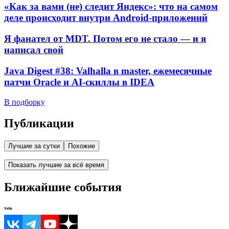
«Как за вами (не) следит Яндекс»: что на самом
деле происходит внутри Android-приложений
Я фанател от MDT. Потом его не стало — и я
написал свой
Java Digest #38: Valhalla в master, ежемесячные
патчи Oracle и AI-скиллы в IDEA
В подборку
Публикации
Лучшие за сутки
Похожие
Показать лучшие за всё время
Ближайшие события