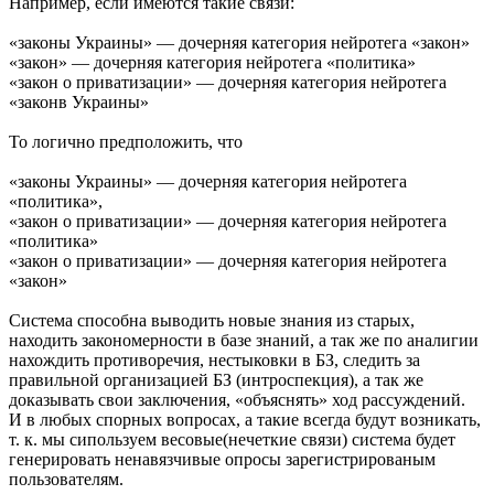
Например, если имеются такие связи:
«законы Украины» — дочерняя категория нейротега «закон»
«закон» — дочерняя категория нейротега «политика»
«закон о приватизации» — дочерняя категория нейротега
«законв Украины»
То логично предположить, что
«законы Украины» — дочерняя категория нейротега
«политика»,
«закон о приватизации» — дочерняя категория нейротега
«политика»
«закон о приватизации» — дочерняя категория нейротега
«закон»
Система способна выводить новые знания из старых,
находить закономерности в базе знаний, а так же по аналигии
нахождить противоречия, нестыковки в БЗ, следить за
правильной организацией БЗ (интроспекция), а так же
доказывать свои заключения, «объяснять» ход рассуждений.
И в любых спорных вопросах, а такие всегда будут возникать,
т. к. мы сипользуем весовые(нечеткие связи) система будет
генерировать ненавязчивые опросы зарегистрированым
пользователям.