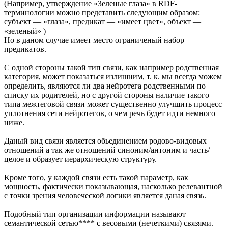
(Например, утверждение «Зеленые глаза» в RDF-
терминологии можно представить следующим образом:
субъект — «глаза», предикат — «имеет цвет», объект —
«зеленый» )
Но в даном случае имеет место ограниченый набор
предикатов.
С одной стороны такой тип связи, как например родственная
категория, может показаться излишним, т. к. мы всегда можем
определить, являются ли два нейротега родственными по
списку их родителей, но с другой стороны наличие такого
типа межтеговой связи может существенно улучшить процесс
уплотнения сети нейротегов, о чем речь будет идти немного
ниже.
Даный вид связи является обьединением родово-видовых
отношений а так же отношений синоним/антоним и часть/
целое и образует иерархическую структуру.
Кроме того, у каждой связи есть такой параметр, как
мощность, фактически показывающая, насколько релевантной
с точки зрения человеческой логики является даная связь.
Подобный тип организации информации называют
семантической сетью**** с весовыми (нечеткими) связями.