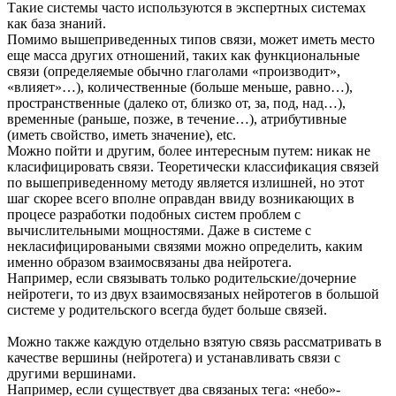
Такие системы часто используются в экспертных системах
как база знаний.
Помимо вышеприведенных типов связи, может иметь место
еще масса других отношений, таких как функциональные
связи (определяемые обычно глаголами «производит»,
«влияет»…), количественные (больше меньше, равно…),
пространственные (далеко от, близко от, за, под, над…),
временные (раньше, позже, в течение…), атрибутивные
(иметь свойство, иметь значение), etc.
Можно пойти и другим, более интересным путем: никак не
класифицировать связи. Теоретически классификация связей
по вышеприведенному методу является излишней, но этот
шаг скорее всего вполне оправдан ввиду возникающих в
процесе разработки подобных систем проблем с
вычислительными мощностями. Даже в системе с
некласифицироваными связями можно определить, каким
именно образом взаимосвязаны два нейротега.
Например, если связывать только родительские/дочерние
нейротеги, то из двух взаимосвязаных нейротегов в большой
системе у родительского всегда будет больше связей.
Можно также каждую отдельно взятую связь рассматривать в
качестве вершины (нейротега) и устанавливать связи с
другими вершинами.
Например, если существует два связаных тега: «небо»-