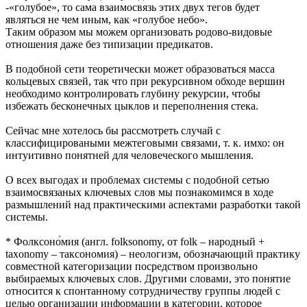
-«голубое», то сама взаимосвязь этих двух тегов будет
являться не чем иным, как «голубое небо».
Таким образом мы можем организовать родово-видовые
отношения даже без типизации предикатов.
В подобной сети теоретически может образоваться масса
кольцевых связей, так что при рекурсивном обходе вершин
необходимо контролировать глубину рекурсии, чтобы
избежать бесконечных цыклов и переполнения стека.
Сейчас мне хотелось бы рассмотреть случай с
классифицироваными межтеговыми связами, т. к. имхо: он
интуитивно понятней для человеческого мышления.
О всех выгодах и проблемах системы с подобной сетью
взаимосвязаных ключевых слов мы познакомимся в ходе
размышлений над практическими аспектами разработки такой
системы.
* Фолксоно́мия (англ. folksonomy, от folk – народный +
taxonomy – таксономия) – неологизм, обозначающий практику
совместной категоризации посредством произвольно
выбираемых ключевых слов. Другими словами, это понятие
относится к спонтанному сотрудничеству группы людей с
целью организации информации в категории, которое