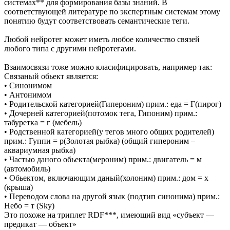
системах** для формирования базы знаний. В
соответствующей литературе по экспертным системам этому
понятию будут соответствовать семантические теги.
Любой нейротег может иметь любое количество связей
любого типа с другими нейротегами.
Взаимосвязи тоже можно класифицировать, например так:
Связаный обьект является:
• Cинонимом
• Антонимом
• Родительской категорией(Гипероним) прим.: еда = Г(пирог)
• Дочерней категорией(потомок тега, Гипоним) прим.:
табуретка = г (мебель)
• Родственной категорией(у тегов много общих родителей)
прим.: Гуппи = р(Золотая рыбка) (общий гипероним –
аквариумная рыбка)
• Частью даного обьекта(мероним) прим.: двигатель = м
(автомобиль)
• Обьектом, включающим даный(холоним) прим.: дом = х
(крыша)
• Переводом слова на другой язык (подтип синонима) прим.:
Небо = т (Sky)
Это похоже на триплет RDF***, имеющий вид «субъект —
предикат — объект»