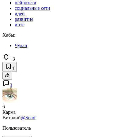
нейротеги
социальные сети
идеи
развитие
инте
Хабы:
Чулан
+3
1
3
6
Карма
Виталий
@Snart
Пользователь