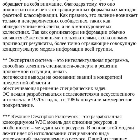
обращает на себя внимание, благодаря тому, что оно
полностью отличается от традиционных формальных методов
фасетной классификации. Как правило, это явление возникает
только в неиерархических сообществах, таких как
общедоступные веб-сайты, а не в многоуровневых
коллективах. Так как организаторы информации обычно
являются её же основными пользователями, фолксономия
производит результаты, более точно отражающие совокупную
концептуальную модель информации всей группы.
** Экспертная система – это интеллектуальная программа,
способная заменить специалиста-эксперта в решении
проблемной ситуации, делать
логические выводы на основании знаний в конкретной
предметной области и
обеспечивающая решение специфических задач.
ЭС начали разрабатываться исследователями искусственного
интеллекта в 1970х годах, а в 1980х получили коммерческое
подкрепление.
*** Resource Description Framework – это разработанная
консорциумом W3C модель для описания ресурсов, в
особенности – метаданных о ресурсах. В основе этой модели
лежит идея об использовании специального вида
утверждений, высказваемых о ресурсе. Одной из главных