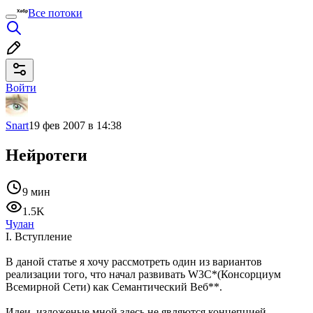
Все потоки
Войти
Snart
19 фев 2007 в 14:38
Нейротеги
9 мин
1.5K
Чулан
I. Вступление
В даной статье я хочу рассмотреть один из вариантов
реализации того, что начал развивать W3C*(Консорциум
Всемирной Сети) как Семантический Веб**.
Идеи, изложеные мной здесь не являются концепцией