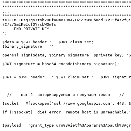
*******************************************************
*******************************************************
...

*******************************************************
teTJImCT6sg7go7toh2ODfaPmeI0nA/LwSjzWs0b8gdIYPT5fAsvfQi
7C/z/SmIKeIcfOYrcbWQwTs=

-----END PRIVATE KEY-----

';

$data = $JWT_header.'.'.$JWT_claim_set;

$binary_signature = '';

openssl_sign($data, $binary_signature, $private_key, 'S
$JWT_signature = base64_encode($binary_signature);

$JWT = $JWT_header.'.'.$JWT_claim_set.'.'.$JWT_signatur
  // -- шаг 2. авторизируемся и получаем токен -- //

$socket = @fsockopen('ssl://www.googleapis.com', 443, $
if (!$socket)  die('error: remote host is unreachable.'
$payload = 'grant_type=urn%3Aietf%3Aparams%3Aoauth%3Agr