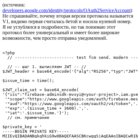
(источник:
developers.google.com/identity/protocols/OAuth2ServiceAccount
)
Не спрашивайте, почему вторая версия протокола называется
V1, видимо первая считалась бетой и носила нулевой номер.
Я не углублялся в подробности, но так понимаю этот
протокол более универсальный и имеет более широкие
возможности, чем просто отправка уведомлений.
<?php

  // ------------------------ test fcm send. modern ---
  // -- шаг 1. вычисляем JWT -- //

$JWT_header = base64_encode('{"alg":"RS256","typ":"JWT"
$issue_time = time();

$JWT_claim_set = base64_encode(

'{"iss":"firebase-adminsdk-mvxyi@<your-project>.iam.gse
 '"scope":"https://www.googleapis.com/auth/firebase.mes
 '"aud":"https://www.googleapis.com/oauth2/v4/token",'.

 '"exp":'.($issue_time + 3600).','.

 '"iat":'.$issue_time.'}');

  // см. примечание

$private_key = '

-----BEGIN PRIVATE KEY-----

MIIEvQIBADANBgkqhkiG9w0BAQEFAASCBKcwggSjAgEAAoIBAQCwR1b