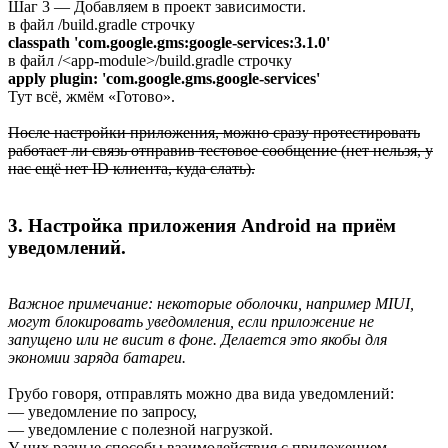
Шаг 3 — Добавляем в проект зависимости.
в файл /build.gradle строчку
classpath 'com.google.gms:google-services:3.1.0'
в файл /<app-module>/build.gradle строчку
apply plugin: 'com.google.gms.google-services'
Тут всё, жмём «Готово».
После настройки приложения, можно сразу протестировать
работает ли связь отправив тестовое сообщение (нет нельзя, у
нас ещё нет ID клиента, куда слать).
3. Настройка приложения Android на приём
уведомлений.
Важное примечание: некоторые оболочки, например MIUI,
могут блокировать уведомления, если приложение не
запущено или не висит в фоне. Делается это якобы для
экономии заряда батареи.
Грубо говоря, отправлять можно два вида уведомлений:
— уведомление по запросу,
— уведомление с полезной нагрузкой.
У них разные способы взаимодействия с приложением.