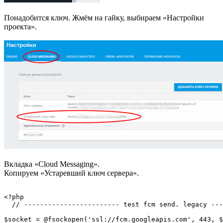
Понадобится ключ. Жмём на гайку, выбираем «Настройки
проекта».
Вкладка «Cloud Messaging».
Копируем «Устаревший ключ сервера».
<?php

  // ------------------------ test fcm send. legacy ---
$socket = @fsockopen('ssl://fcm.googleapis.com', 443, $