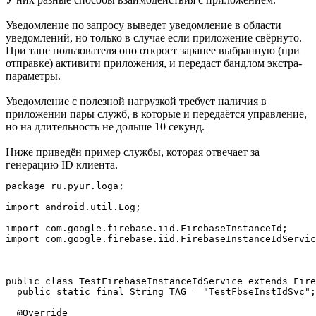
Уведомление по запросу выведет уведомление в области
уведомлений, но только в случае если приложение свёрнуто.
При тапе пользователя оно откроет заранее выбранную (при
отправке) активити приложения, и передаст бандлом экстра-
параметры.
Уведомление с полезной нагрузкой требует наличия в
приложении пары служб, в которые и передаётся управление,
но на длительность не дольше 10 секунд.
Ниже приведён пример службы, которая отвечает за
генерацию ID клиента.
package ru.pyur.loga;

import android.util.Log;

import com.google.firebase.iid.FirebaseInstanceId;

import com.google.firebase.iid.FirebaseInstanceIdServic
public class TestFirebaseInstanceIdService extends Fire
  public static final String TAG = "TestFbseInstIdSvc";

  @Override
