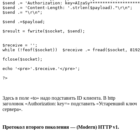
$send .= 'Authorization: key=AIzaSy********************
$send .= 'Content-Length: '.strlen($payload)."\r\n";

$send .= "\r\n";

$send .=$payload;

$result = fwrite($socket, $send);

$receive = '';

while (!feof($socket))  $receive .= fread($socket, 8192
fclose($socket);

echo '<pre>'.$receive.'</pre>';

Здесь в поле «to» надо подставить ID клиента. В http
заголовок «Authorization: key=» подставить «Устаревший ключ
сервера».
Протокол второго поколения — (Modern) HTTP v1.