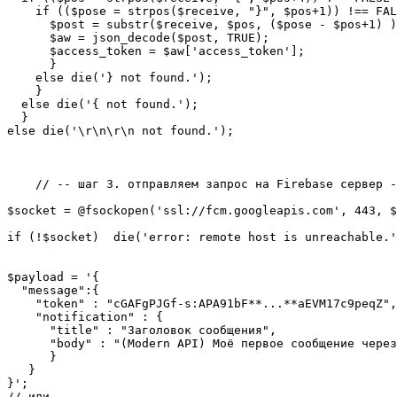
    if (($pose = strpos($receive, "}", $pos+1)) !== FAL
      $post = substr($receive, $pos, ($pose - $pos+1) )
      $aw = json_decode($post, TRUE);

      $access_token = $aw['access_token'];

      }

    else die('} not found.');

    }

  else die('{ not found.');

  }

else die('\r\n\r\n not found.');

    // -- шаг 3. отправляем запрос на Firebase сервер -
$socket = @fsockopen('ssl://fcm.googleapis.com', 443, $
if (!$socket)  die('error: remote host is unreachable.'
$payload = '{

  "message":{

    "token" : "cGAFgPJGf-s:APA91bF**...**aEVM17c9peqZ",

    "notification" : {

      "title" : "Заголовок сообщения",

      "body" : "(Modern API) Моё первое сообщение через
      }

   }

}';

// или
