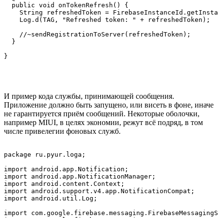
  public void onTokenRefresh() {

    String refreshedToken = FirebaseInstanceId.getInsta
    Log.d(TAG, "Refreshed token: " + refreshedToken);

    //~sendRegistrationToServer(refreshedToken);

  }

И пример кода службы, принимающей сообщения.
Приложение должно быть запущено, или висеть в фоне, иначе
не гарантируется приём сообщений. Некоторые оболочки,
например MIUI, в целях экономии, режут всё подряд, в том
числе привелегии фоновых служб.
package ru.pyur.loga;

import android.app.Notification;

import android.app.NotificationManager;

import android.content.Context;

import android.support.v4.app.NotificationCompat;

import android.util.Log;

import com.google.firebase.messaging.FirebaseMessagingS