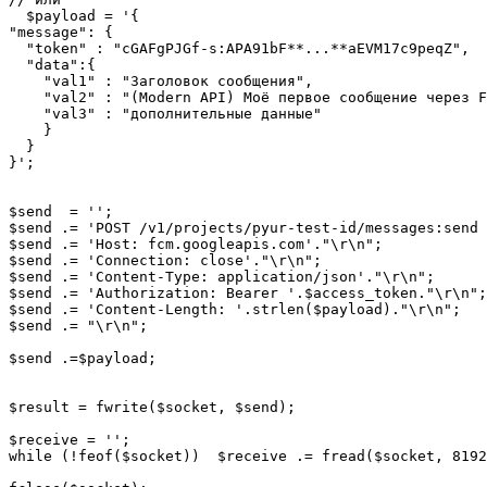
  $payload = '{

"message": {

  "token" : "cGAFgPJGf-s:APA91bF**...**aEVM17c9peqZ",

  "data":{

    "val1" : "Заголовок сообщения",

    "val2" : "(Modern API) Моё первое сообщение через F
    "val3" : "дополнительные данные"

    }

  }

}';

$send  = '';

$send .= 'POST /v1/projects/pyur-test-id/messages:send 
$send .= 'Host: fcm.googleapis.com'."\r\n";

$send .= 'Connection: close'."\r\n";

$send .= 'Content-Type: application/json'."\r\n";

$send .= 'Authorization: Bearer '.$access_token."\r\n";

$send .= 'Content-Length: '.strlen($payload)."\r\n";

$send .= "\r\n";

$send .=$payload;

$result = fwrite($socket, $send);

$receive = '';

while (!feof($socket))  $receive .= fread($socket, 8192