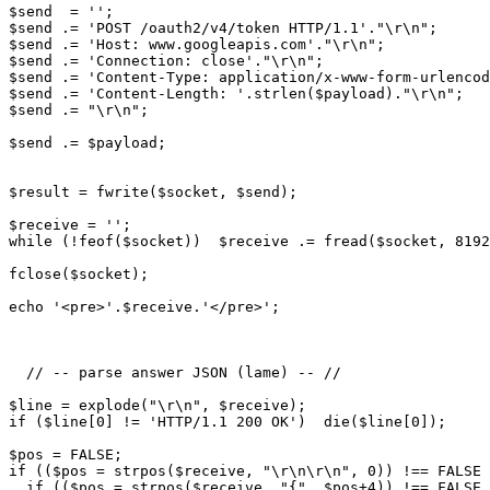
$send  = '';

$send .= 'POST /oauth2/v4/token HTTP/1.1'."\r\n";

$send .= 'Host: www.googleapis.com'."\r\n";

$send .= 'Connection: close'."\r\n";

$send .= 'Content-Type: application/x-www-form-urlencod
$send .= 'Content-Length: '.strlen($payload)."\r\n";

$send .= "\r\n";

$send .= $payload;

$result = fwrite($socket, $send);

$receive = '';

while (!feof($socket))  $receive .= fread($socket, 8192
fclose($socket);

echo '<pre>'.$receive.'</pre>';

  // -- parse answer JSON (lame) -- //

$line = explode("\r\n", $receive);

if ($line[0] != 'HTTP/1.1 200 OK')  die($line[0]);

$pos = FALSE;

if (($pos = strpos($receive, "\r\n\r\n", 0)) !== FALSE 
  if (($pos = strpos($receive, "{", $pos+4)) !== FALSE 