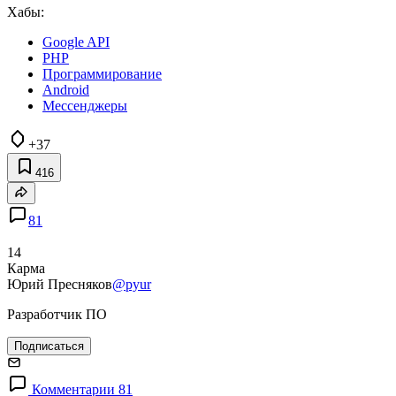
Хабы:
Google API
PHP
Программирование
Android
Мессенджеры
+37
416
81
14
Карма
Юрий Пресняков
@pyur
Разработчик ПО
Подписаться
Комментарии 81