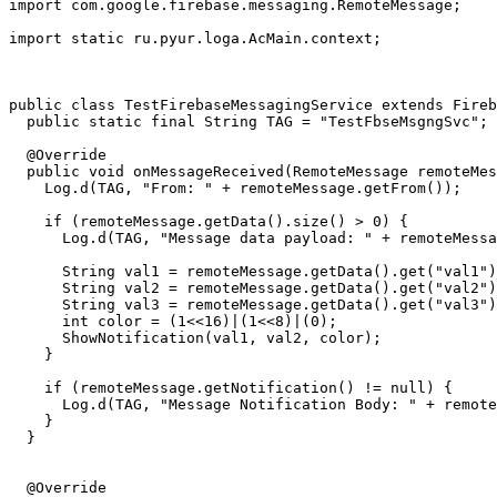
import com.google.firebase.messaging.RemoteMessage;

import static ru.pyur.loga.AcMain.context;

public class TestFirebaseMessagingService extends Fireb
  public static final String TAG = "TestFbseMsgngSvc";

  @Override

  public void onMessageReceived(RemoteMessage remoteMes
    Log.d(TAG, "From: " + remoteMessage.getFrom());

    if (remoteMessage.getData().size() > 0) {

      Log.d(TAG, "Message data payload: " + remoteMessa
      String val1 = remoteMessage.getData().get("val1")
      String val2 = remoteMessage.getData().get("val2")
      String val3 = remoteMessage.getData().get("val3")
      int color = (1<<16)|(1<<8)|(0);

      ShowNotification(val1, val2, color);

    }

    if (remoteMessage.getNotification() != null) {

      Log.d(TAG, "Message Notification Body: " + remote
    }

  }

  @Override
