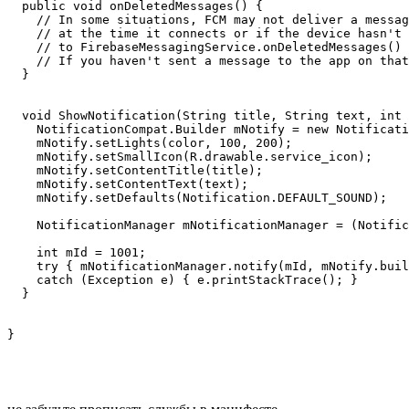
  public void onDeletedMessages() {

    // In some situations, FCM may not deliver a messag
    // at the time it connects or if the device hasn't 
    // to FirebaseMessagingService.onDeletedMessages() 
    // If you haven't sent a message to the app on that
  }

  void ShowNotification(String title, String text, int 
    NotificationCompat.Builder mNotify = new Notificati
    mNotify.setLights(color, 100, 200);

    mNotify.setSmallIcon(R.drawable.service_icon);

    mNotify.setContentTitle(title);

    mNotify.setContentText(text);

    mNotify.setDefaults(Notification.DEFAULT_SOUND);

    NotificationManager mNotificationManager = (Notific
    int mId = 1001;

    try { mNotificationManager.notify(mId, mNotify.buil
    catch (Exception e) { e.printStackTrace(); }

  }
