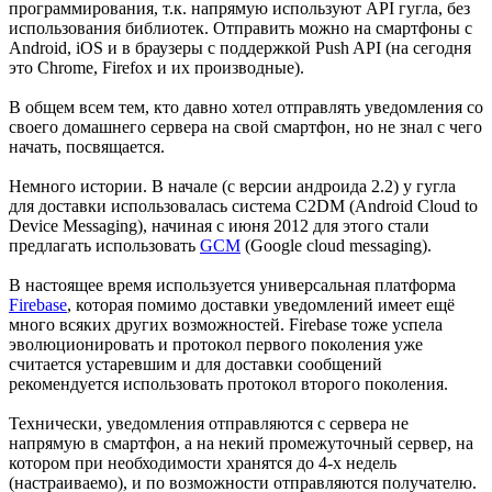
программирования, т.к. напрямую используют API гугла, без
использования библиотек. Отправить можно на смартфоны с
Android, iOS и в браузеры с поддержкой Push API (на сегодня
это Chrome, Firefox и их производные).
В общем всем тем, кто давно хотел отправлять уведомления со
своего домашнего сервера на свой смартфон, но не знал с чего
начать, посвящается.
Немного истории. В начале (с версии андроида 2.2) у гугла
для доставки использовалась система C2DM (Android Cloud to
Device Messaging), начиная с июня 2012 для этого стали
предлагать использовать
GCM
(Google cloud messaging).
В настоящее время используется универсальная платформа
Firebase
, которая помимо доставки уведомлений имеет ещё
много всяких других возможностей. Firebase тоже успела
эволюционировать и протокол первого поколения уже
считается устаревшим и для доставки сообщений
рекомендуется использовать протокол второго поколения.
Технически, уведомления отправляются с сервера не
напрямую в смартфон, а на некий промежуточный сервер, на
котором при необходимости хранятся до 4-х недель
(настраиваемо), и по возможности отправляются получателю.