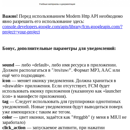
Важно!
Перед использованием Modern Http API необходимо
явно разрешить его использование здесь:
console.developers.google.com/apis/library/fcm.googleapis.com/?
project=your-project
Бонус, дополнительные параметры для уведомлений:
sound
— либо «default», либо имя ресурса в приложении.
Должен располагаться в "/res/raw/". Формат MP3, AAC или
ещё чего подходящее.
icon
— меняет иконку уведомления. Должна храниться в
«drawable» приложения. Если отсутствует, FCM будет
использовать иконку приложения (указанную как «launcher
icon» в манифесте приложения).
tag
— Следует использовать для группировки однотипных
уведомлений. Новые уведомления будут выводиться поверх
уже имеющихся с таким же тегом.
color
— цвет иконки, задаётся как "#rrggbb" (у меня в MIUI не
заработало)
click_action
— запускаемое активити, при нажатии