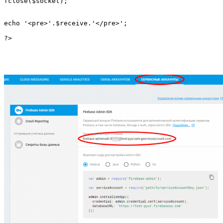
fclose($socket);

echo '<pre>'.$receive.'</pre>';
