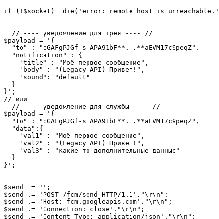
if (!$socket)  die('error: remote host is unreachable.'
  // ---- уведомление для трея ---- //

$payload = '{

  "to" : "cGAFgPJGf-s:APA91bF**...**aEVM17c9peqZ",

  "notification" : {

    "title" : "Моё первое сообщение",

    "body" : "(Legacy API) Привет!",

    "sound": "default"

  }

}';

// или

  // ---- уведомление для службы ---- //

$payload = '{

  "to" : "cGAFgPJGf-s:APA91bF**...**aEVM17c9peqZ",

  "data":{

    "val1" : "Моё первое сообщение",

    "val2" : "(Legacy API) Привет!",

    "val3" : "какие-то дополнительные данные"

  }

}';

$send  = '';

$send .= 'POST /fcm/send HTTP/1.1'."\r\n";

$send .= 'Host: fcm.googleapis.com'."\r\n";

$send .= 'Connection: close'."\r\n";

$send .= 'Content-Type: application/json'."\r\n";
