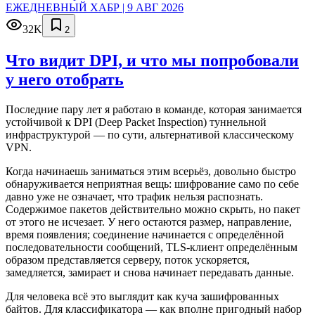
ЕЖЕДНЕВНЫЙ ХАБР | 9 АВГ 2026
32K
2
Что видит DPI, и что мы попробовали
у него отобрать
Последние пару лет я работаю в команде, которая занимается
устойчивой к DPI (Deep Packet Inspection) туннельной
инфраструктурой — по сути, альтернативой классическому
VPN.
Когда начинаешь заниматься этим всерьёз, довольно быстро
обнаруживается неприятная вещь: шифрование само по себе
давно уже не означает, что трафик нельзя распознать.
Содержимое пакетов действительно можно скрыть, но пакет
от этого не исчезает. У него остаются размер, направление,
время появления; соединение начинается с определённой
последовательности сообщений, TLS-клиент определённым
образом представляется серверу, поток ускоряется,
замедляется, замирает и снова начинает передавать данные.
Для человека всё это выглядит как куча зашифрованных
байтов. Для классификатора — как вполне пригодный набор