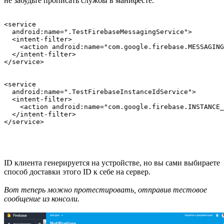
не забудьте прописать службы в манифесте.
<service

  android:name=".TestFirebaseMessagingService">

  <intent-filter>

    <action android:name="com.google.firebase.MESSAGING
  </intent-filter>

</service>

<service

  android:name=".TestFirebaseInstanceIdService">

  <intent-filter>

    <action android:name="com.google.firebase.INSTANCE_
  </intent-filter>

ID клиента генерируется на устройстве, но вы сами выбираете
способ доставки этого ID к себе на сервер.
Вот теперь можно протестировать, отправив тестовое
сообщение из консоли.