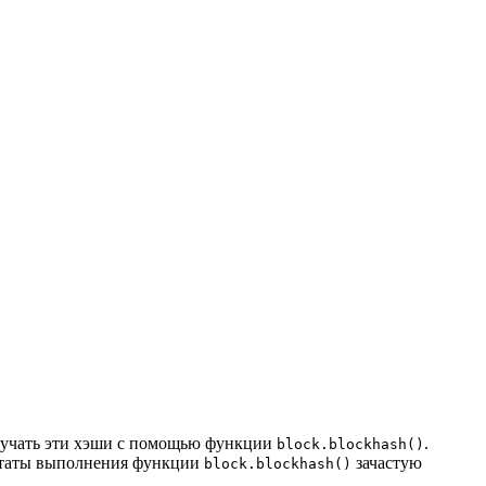
олучать эти хэши с помощью функции
.
block.blockhash()
льтаты выполнения функции
зачастую
block.blockhash()