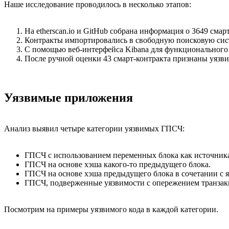
Наше исследование проводилось в несколько этапов:
На etherscan.io и GitHub собрана информация о 3649 смар
Контракты импортировались в свободную поисковую систе
С помощью веб-интерфейса Kibana для функционального
После ручной оценки 43 смарт-контракта признаны уязв
Уязвимые приложения
Анализ выявил четыре категории уязвимых ГПСЧ:
ГПСЧ с использованием переменных блока как источник
ГПСЧ на основе хэша какого-то предыдущего блока.
ГПСЧ на основе хэша предыдущего блока в сочетании с я
ГПСЧ, подверженные уязвимости с опережением транзакци
Посмотрим на примеры уязвимого кода в каждой категории.