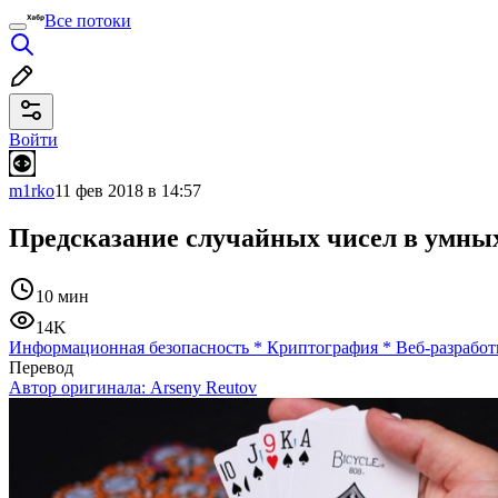
Все потоки
Войти
m1rko
11 фев 2018 в 14:57
Предсказание случайных чисел в умны
10 мин
14K
Информационная безопасность
*
Криптография
*
Веб-разработ
Перевод
Автор оригинала:
Arseny Reutov