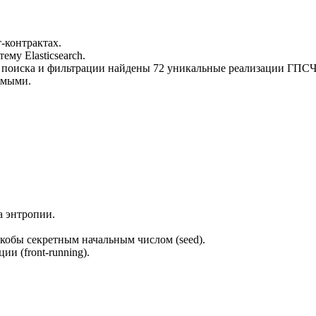
т-контрактах.
му Elasticsearch.
 поиска и фильтрации найдены 72 уникальные реализации ГПСЧ
имыми.
а энтропии.
кобы секретным начальным числом (seed).
и (front-running).