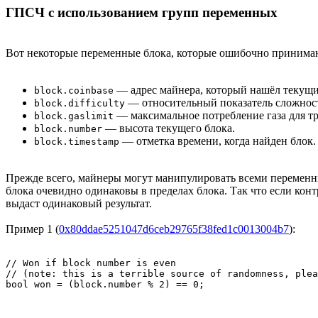
ГПСЧ с использованием групп переменных
Вот некоторые переменные блока, которые ошибочно принимаю
— адрес майнера, который нашёл текущи
block.coinbase
— относительный показатель сложност
block.difficulty
— максимальное потребление газа для тр
block.gaslimit
— высота текущего блока.
block.number
— отметка времени, когда найден блок.
block.timestamp
Прежде всего, майнеры могут манипулировать всеми переменны
блока очевидно одинаковы в пределах блока. Так что если ко
выдаст одинаковый результат.
Пример 1 (
0x80ddae5251047d6ceb29765f38fed1c0013004b7
):
// Won if block number is even

// (note: this is a terrible source of randomness, plea
bool won = (block.number % 2) == 0;