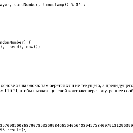
ayer, cardNumber, timestamp)) % 52);

ndomNumber) {

), _seed), now));

основе хэша блока: там берётся хэш не текущего, а предыдущего
ом ГПСЧ, чтобы вызвать целевой контракт через внутреннее соо
35709850086879078532699846656405640394575840079131296399
56 result){
