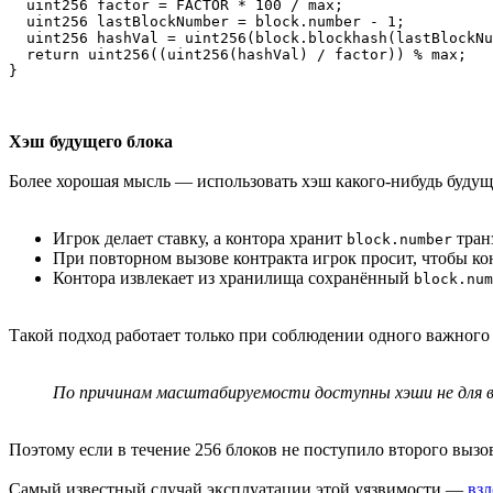
  uint256 factor = FACTOR * 100 / max;

  uint256 lastBlockNumber = block.number - 1;

  uint256 hashVal = uint256(block.blockhash(lastBlockNu
  return uint256((uint256(hashVal) / factor)) % max;

}
Хэш будущего блока
Более хорошая мысль — использовать хэш какого-нибудь будущ
Игрок делает ставку, а контора хранит
тран
block.number
При повторном вызове контракта игрок просит, чтобы к
Контора извлекает из хранилища сохранённый
block.num
Такой подход работает только при соблюдении одного важного
По причинам масштабируемости доступны хэши не для все
Поэтому если в течение 256 блоков не поступило второго вызо
Самый известный случай эксплуатации этой уязвимости —
взл