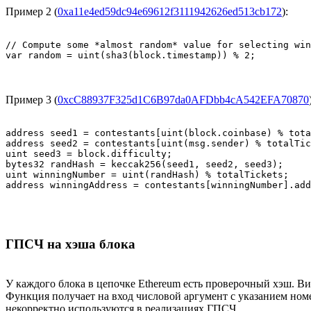
Пример 2 (
0xa11e4ed59dc94e69612f3111942626ed513cb172
):
// Compute some *almost random* value for selecting win
var random = uint(sha3(block.timestamp)) % 2;
Пример 3 (
0xcC88937F325d1C6B97da0AFDbb4cA542EFA70870
address seed1 = contestants[uint(block.coinbase) % tota
address seed2 = contestants[uint(msg.sender) % totalTic
uint seed3 = block.difficulty;

bytes32 randHash = keccak256(seed1, seed2, seed3);

uint winningNumber = uint(randHash) % totalTickets;

address winningAddress = contestants[winningNumber].add
ГПСЧ на хэша блока
У каждого блока в цепочке Ethereum есть проверочный хэш. В
Функция получает на вход числовой аргумент с указанием ном
некорректно используются в реализациях ГПСЧ.