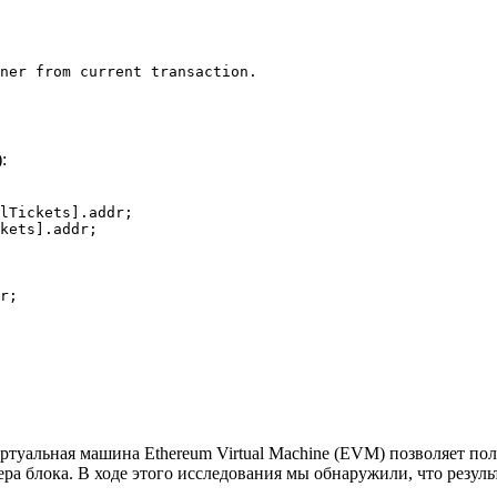
ner from current transaction.

):
lTickets].addr;

kets].addr;

r;
иртуальная машина Ethereum Virtual Machine (EVM) позволяет п
ера блока. В ходе этого исследования мы обнаружили, что резу