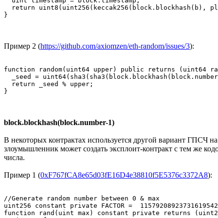
  uint timestamp = block.timestamp;

  return uint8(uint256(keccak256(block.blockhash(b), pl
}
Пример 2 (
https://github.com/axiomzen/eth-random/issues/3
):
function random(uint64 upper) public returns (uint64 ra
  _seed = uint64(sha3(sha3(block.blockhash(block.number
  return _seed % upper;

}
block.blockhash(block.number-1)
В некоторых контрактах используется другой вариант ГПСЧ на 
злоумышленник может создать эксплоит-контракт с тем же код
числа.
Пример 1 (
0xF767fCA8e65d03fE16D4e38810f5E5376c3372A8
):
//Generate random number between 0 & max

uint256 constant private FACTOR =  11579208923731619542
function rand(uint max) constant private returns (uint2