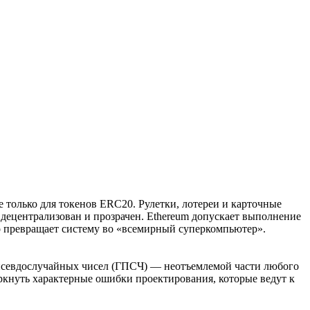
 только для токенов ERC20. Рулетки, лотереи и карточные
н децентрализован и прозрачен. Ethereum допускает выполнение
о превращает систему во «всемирный суперкомпьютер».
 псевдослучайных чисел (ГПСЧ) — неотъемлемой части любого
еркнуть характерные ошибки проектирования, которые ведут к