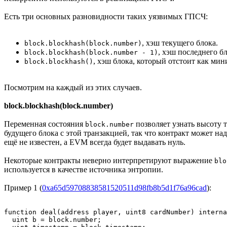
Есть три основных разновидности таких уязвимых ГПСЧ:
, хэш текущего блока.
block.blockhash(block.number)
, хэш последнего бл
block.blockhash(block.number - 1)
, хэш блока, который отстоит как мин
block.blockhash()
Посмотрим на каждый из этих случаев.
block.blockhash(block.number)
Переменная состояния
позволяет узнать высоту т
block.number
будущего блока с этой транзакцией, так что контракт может 
ещё не известен, а EVM всегда будет выдавать нуль.
Некоторые контракты неверно интерпретируют выражение
blo
используется в качестве источника энтропии.
Пример 1 (
0xa65d59708838581520511d98fb8b5d1f76a96cad
):
function deal(address player, uint8 cardNumber) interna
  uint b = block.number;
