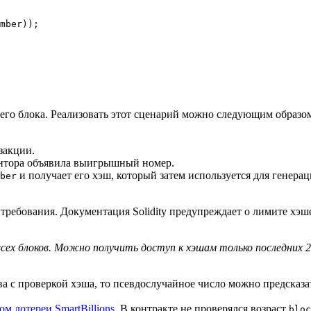
mber));

его блока. Реализовать этот сценарий можно следующим образо
закции.
онтора объявила выигрышный номер.
и получает его хэш, который затем используется для генера
ber
 требования. Документация Solidity предупреждает о лимите хэш
х блоков. Можно получить доступ к хэшам только последних 256
ва с проверкой хэша, то псевдослучайное число можно предсказа
ом лотереи SmartBillions
. В контракте не проверялся возраст
bloc