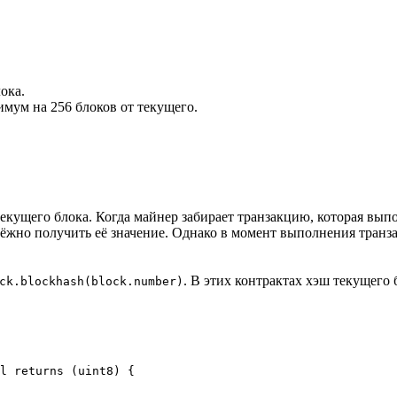
ока.
имум на 256 блоков от текущего.
екущего блока. Когда майнер забирает транзакцию, которая выпо
надёжно получить её значение. Однако в момент выполнения тра
. В этих контрактах хэш текущего
ck.blockhash(block.number)
l returns (uint8) {
