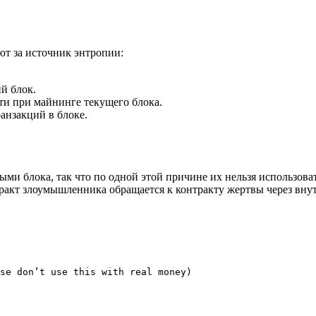
т за источник энтропии:
й блок.
и при майнинге текущего блока.
анзакций в блоке.
ми блока, так что по одной этой причине их нельзя использова
нтракт злоумышленника обращается к контракту жертвы через вн
se don’t use this with real money)
