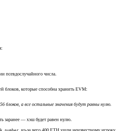
м:
ции псевдослучайного числа.
ей блоков, которые способна хранить EVM:
 блоков, а все остальные значения будут равны нулю.
ть заранее — хэш будет равен нулю.
, из-за чего 400 ETH ушли неизвестному игроку,
k.number