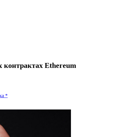
х контрактах Ethereum
ка
*