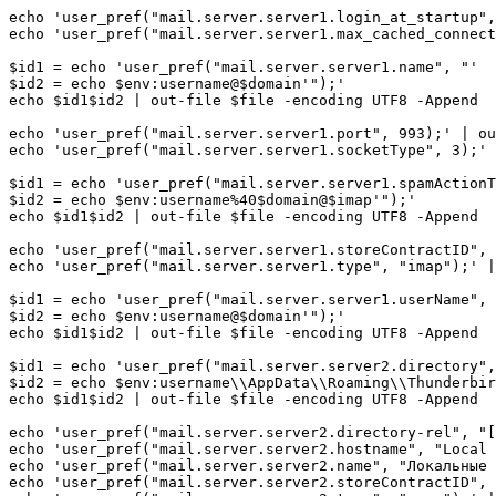
echo 'user_pref("mail.server.server1.login_at_startup",
echo 'user_pref("mail.server.server1.max_cached_connect
$id1 = echo 'user_pref("mail.server.server1.name", "'

$id2 = echo $env:username@$domain'");'

echo $id1$id2 | out-file $file -encoding UTF8 -Append

echo 'user_pref("mail.server.server1.port", 993);' | ou
echo 'user_pref("mail.server.server1.socketType", 3);' 
$id1 = echo 'user_pref("mail.server.server1.spamActionT
$id2 = echo $env:username%40$domain@$imap'");'

echo $id1$id2 | out-file $file -encoding UTF8 -Append

echo 'user_pref("mail.server.server1.storeContractID", 
echo 'user_pref("mail.server.server1.type", "imap");' |
$id1 = echo 'user_pref("mail.server.server1.userName", 
$id2 = echo $env:username@$domain'");'

echo $id1$id2 | out-file $file -encoding UTF8 -Append

$id1 = echo 'user_pref("mail.server.server2.directory",
$id2 = echo $env:username\\AppData\\Roaming\\Thunderbir
echo $id1$id2 | out-file $file -encoding UTF8 -Append

echo 'user_pref("mail.server.server2.directory-rel", "[
echo 'user_pref("mail.server.server2.hostname", "Local 
echo 'user_pref("mail.server.server2.name", "Локальные 
echo 'user_pref("mail.server.server2.storeContractID", 