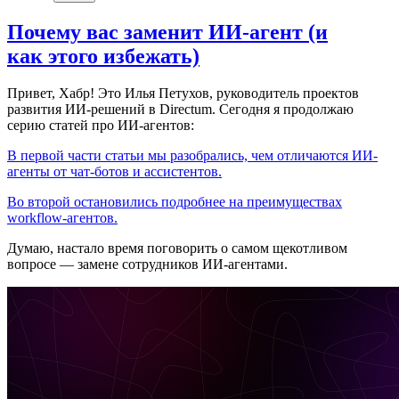
Почему вас заменит ИИ‑агент (и
как этого избежать)
Привет, Хабр! Это Илья Петухов, руководитель проектов
развития ИИ-решений в Directum. Сегодня я продолжаю
серию статей про ИИ-агентов:
В первой части статьи мы разобрались, чем отличаются ИИ-
агенты от чат-ботов и ассистентов.
Во второй остановились подробнее на преимуществах
workflow-агентов.
Думаю, настало время поговорить о самом щекотливом
вопросе — замене сотрудников ИИ-агентами.