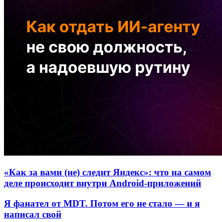
«Как за вами (не) следит Яндекс»: что на самом
деле происходит внутри Android-приложений
Я фанател от MDT. Потом его не стало — и я
написал свой