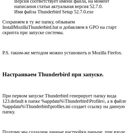
Версия соответствует имени файла, на момент
написания статьи актуальная версия 52.7.0.
Имя файла Thunderbird Setup 52.7.0.exe
Сохраняем в ту же папку, обзываем
InstallMozillaThunderbird.bat и добавляем в GPO на старт
скрипта при запуске системы.
P.S. таким-же методом можно установить и Mozilla Firefox.
Настраиваем Thunderbird при запуске.
При первом запуске Thunderbird генерирует папку вида
123.default в папке %appdata%\Thunderbird\Profiles\, а в файле
%appdata%\Thunderbird\profiles.ini создает ссылку на данную
папку.
Поэтому мы создадим данные настройки раньше, при входе