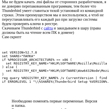
Мы не будем качать .msi файлы от сторонних разработчиков, я
не доверяю перепакованным программам, тем более что
Thunderbird умеет ставиться тихой установкой из командной
строки. Этим преимуществом мы и воспользуемся, а чтоб не
переустанавливать его каждый раз при загрузке системы
будем проверять ключи в реестре.
Скачиваем Thunderbird с
сайта
и закидываем в шару (права
должны быть на чтение всем ПК в домене)
Сам скрипт
set VERSION=52.7.0

set SHARE="ПАПКА"

if %PROCESSOR_ARCHITECTURE% == x86 (

  set REGISTRY_KEY_NAME="HKLM\SOFTWARE\Mozilla\Mozilla 
) else (

  set REGISTRY_KEY_NAME="HKLM\SOFTWARE\Wow6432Node\Mozi
)

reg query %REGISTRY_KEY_NAME% /v CurrentVersion | find 
if ERRORLEVEL 1 "\\%SHARE%\Thunderbird Setup %VERSION%.
Необходимо поменять первые переменные. Версия
и папка.