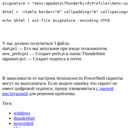
$signature = "$env:appdata\Thunderbird\Profiles\$env:us
$html = '<table border="0" cellpadding="0" cellspacing=
echo $html | out-file $signature -encoding UTF8
У нас должно получиться 3 файла.
start.ps1 — Его мы запускаем при входе пользователя.
new_prefs.ps1 — Создает prefs.js в папке Thunderbird.
signature.ps1 — Создает подпись в почте.
В зависимости от настроек безопасности PowerShell скрипты
могут не выполняться. Если видите ошибку что скрипт не
имеет цифровой подписи, прошу ознакомиться
с данной
инструкцией
для решения проблемы.
Теги:
windows
thunderbird
powershell