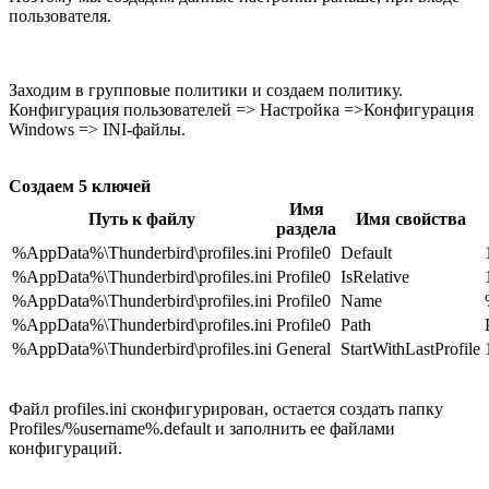
пользователя.
Заходим в групповые политики и создаем политику.
Конфигурация пользователей => Настройка =>Конфигурация
Windows => INI-файлы.
Создаем 5 ключей
Имя
Путь к файлу
Имя свойства
раздела
%AppData%\Thunderbird\profiles.ini
Profile0
Default
%AppData%\Thunderbird\profiles.ini
Profile0
IsRelative
%AppData%\Thunderbird\profiles.ini
Profile0
Name
%AppData%\Thunderbird\profiles.ini
Profile0
Path
%AppData%\Thunderbird\profiles.ini
General
StartWithLastProfile
Файл profiles.ini сконфигурирован, остается создать папку
Profiles/%username%.default и заполнить ее файлами
конфигураций.