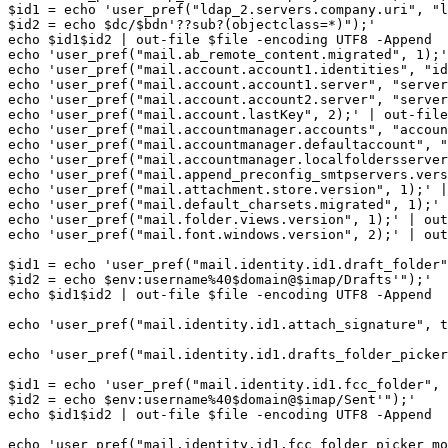
$id1 = echo 'user_pref("ldap_2.servers.company.uri", "l
$id2 = echo $dc/$bdn'??sub?(objectclass=*)");'

echo $id1$id2 | out-file $file -encoding UTF8 -Append

echo 'user_pref("mail.ab_remote_content.migrated", 1);'
echo 'user_pref("mail.account.account1.identities", "id
echo 'user_pref("mail.account.account1.server", "server
echo 'user_pref("mail.account.account2.server", "server
echo 'user_pref("mail.account.lastKey", 2);' | out-file
echo 'user_pref("mail.accountmanager.accounts", "accoun
echo 'user_pref("mail.accountmanager.defaultaccount", "
echo 'user_pref("mail.accountmanager.localfoldersserver
echo 'user_pref("mail.append_preconfig_smtpservers.vers
echo 'user_pref("mail.attachment.store.version", 1);' |
echo 'user_pref("mail.default_charsets.migrated", 1);' 
echo 'user_pref("mail.folder.views.version", 1);' | out
echo 'user_pref("mail.font.windows.version", 2);' | out
$id1 = echo 'user_pref("mail.identity.id1.draft_folder"
$id2 = echo $env:username%40$domain@$imap/Drafts'");'

echo $id1$id2 | out-file $file -encoding UTF8 -Append

echo 'user_pref("mail.identity.id1.attach_signature", t
echo 'user_pref("mail.identity.id1.drafts_folder_picker
$id1 = echo 'user_pref("mail.identity.id1.fcc_folder", 
$id2 = echo $env:username%40$domain@$imap/Sent'");'

echo $id1$id2 | out-file $file -encoding UTF8 -Append

echo 'user_pref("mail.identity.id1.fcc_folder_picker_mo