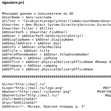
signature.ps1
#Находим данные о пользователи из AD

$UserName = $env:username

$Filter = "(&(objectCategory=User)(samAccountName=$User
$Searcher = New-Object System.DirectoryServices.Directo
$Searcher.Filter = $Filter

$ADUserPath = $Searcher.FindOne()

$ADUser = $ADUserPath.GetDirectoryEntry()

$ADDisplayName = $ADUser.DisplayName

$ADEmailAddress = $ADUser.mail

$ADInfo = $ADUser.otherMailbox

$ADTitle = $ADUser.title

$ADTelePhoneNumber = $ADUser.TelephoneNumber

$ADipPhone = $ADUser.ipPhone

$ADOffice = $ADUser.physicalDeliveryOfficeName #Номер О
$ADСompany = $ADUser.company

$ADOffice = $ADUser.physicalDeliveryOfficeName

#######################################################
$Site="http://mail.ru"

$Logo="http://mail.ru/logo.png"                    #85*
$Banner="http://mail.ru/banner.png"             #440*58
$BannerSite="http://mail.ru/"                       #Ад
$Tel="84951234567"

$Fax="84951234567"

$Address="г. Москва, Красная площадь д. 3"
