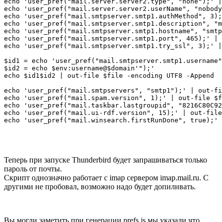
echo 'user_pref("mail.server.server2.type", "none");' |
echo 'user_pref("mail.server.server2.userName", "nobody
echo 'user_pref("mail.smtpserver.smtp1.authMethod", 3);
echo 'user_pref("mail.smtpserver.smtp1.description", "m
echo 'user_pref("mail.smtpserver.smtp1.hostname", "smtp
echo 'user_pref("mail.smtpserver.smtp1.port", 465);' | 
echo 'user_pref("mail.smtpserver.smtp1.try_ssl", 3);' |
$id1 = echo 'user_pref("mail.smtpserver.smtp1.username"
$id2 = echo $env:username@$domain'");'

echo $id1$id2 | out-file $file -encoding UTF8 -Append

echo 'user_pref("mail.smtpservers", "smtp1");' | out-fi
echo 'user_pref("mail.spam.version", 1);' | out-file $f
echo 'user_pref("mail.taskbar.lastgroupid", "8216C80C92
echo 'user_pref("mail.ui-rdf.version", 15);' | out-file
echo 'user_pref("mail.winsearch.firstRunDone", true);' 
Теперь при запуске Thunderbird будет запрашиваться только
пароль от почты.
Скрипт однозначно работает c imap сервером imap.mail.ru. С
другими не пробовал, возможно надо будет допиливать.
Вы могли заметить при генерации prefs.js мы указали что