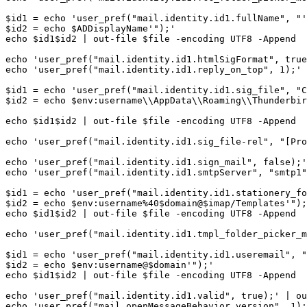
$id1 = echo 'user_pref("mail.identity.id1.fullName", "'

$id2 = echo $ADDisplayName'");'

echo $id1$id2 | out-file $file -encoding UTF8 -Append

echo 'user_pref("mail.identity.id1.htmlSigFormat", true
echo 'user_pref("mail.identity.id1.reply_on_top", 1);' 
$id1 = echo 'user_pref("mail.identity.id1.sig_file", "C
$id2 = echo $env:username\\AppData\\Roaming\\Thunderbir
echo $id1$id2 | out-file $file -encoding UTF8 -Append

echo 'user_pref("mail.identity.id1.sig_file-rel", "[Pro
echo 'user_pref("mail.identity.id1.sign_mail", false);'
echo 'user_pref("mail.identity.id1.smtpServer", "smtp1"
$id1 = echo 'user_pref("mail.identity.id1.stationery_fo
$id2 = echo $env:username%40$domain@$imap/Templates'");
echo $id1$id2 | out-file $file -encoding UTF8 -Append

echo 'user_pref("mail.identity.id1.tmpl_folder_picker_m
$id1 = echo 'user_pref("mail.identity.id1.useremail", "
$id2 = echo $env:username@$domain'");'

echo $id1$id2 | out-file $file -encoding UTF8 -Append

echo 'user_pref("mail.identity.id1.valid", true);' | ou
echo 'user_pref("mail.openMessageBehavior.version", 1);