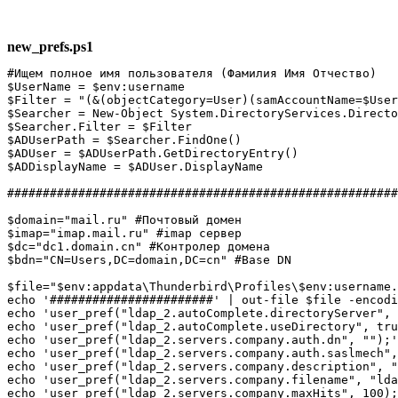
new_prefs.ps1
#Ищем полное имя пользователя (Фамилия Имя Отчество)

$UserName = $env:username

$Filter = "(&(objectCategory=User)(samAccountName=$User
$Searcher = New-Object System.DirectoryServices.Directo
$Searcher.Filter = $Filter

$ADUserPath = $Searcher.FindOne()

$ADUser = $ADUserPath.GetDirectoryEntry()

$ADDisplayName = $ADUser.DisplayName

#######################################################
$domain="mail.ru" #Почтовый домен

$imap="imap.mail.ru" #imap сервер

$dc="dc1.domain.cn" #Контролер домена

$bdn="CN=Users,DC=domain,DC=cn" #Base DN

$file="$env:appdata\Thunderbird\Profiles\$env:username.
echo '#######################' | out-file $file -encodi
echo 'user_pref("ldap_2.autoComplete.directoryServer", 
echo 'user_pref("ldap_2.autoComplete.useDirectory", tru
echo 'user_pref("ldap_2.servers.company.auth.dn", "");'
echo 'user_pref("ldap_2.servers.company.auth.saslmech",
echo 'user_pref("ldap_2.servers.company.description", "
echo 'user_pref("ldap_2.servers.company.filename", "lda
echo 'user_pref("ldap_2.servers.company.maxHits", 100);