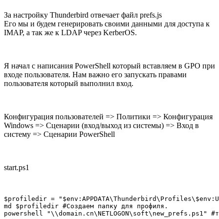
За настройку Thunderbird отвечает файл prefs.js
Его мы и будем генерировать своими данными для доступа к
IMAP, а так же к LDAP через KerberOS.
Я начал с написания PowerShell который вставляем в GPO при
входе пользователя. Нам важно его запускать правами
пользователя который выполнил вход.
Конфигурация пользователей => Политики => Конфигурация
Windows => Сценарии (вход/выход из системы) => Вход в
систему => Сценарии PowerShell
start.ps1
$profiledir = "$env:APPDATA\Thunderbird\Profiles\$env:U
md $profiledir #Создаем папку для профиля.

powershell "\\domain.cn\NETLOGON\soft\new_prefs.ps1" #т