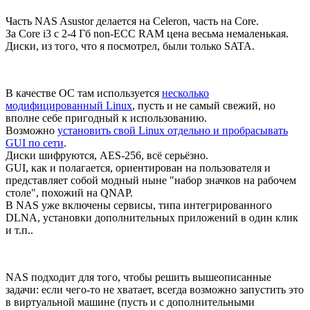
Часть NAS Asustor делается на Celeron, часть на Core.
За Core i3 с 2-4 Гб non-ECC RAM цена весьма немаленькая.
Диски, из того, что я посмотрел, были только SATA.
В качестве ОС там используется
несколько
модифицированный Linux
, пусть и не самый свежий, но
вполне себе пригодный к использованию.
Возможно
установить свой Linux отдельно и пробрасывать
GUI по сети
.
Диски шифруются, AES-256, всё серьёзно.
GUI, как и полагается, ориентирован на пользователя и
представляет собой модный ныне "набор значков на рабочем
столе", похожий на QNAP.
В NAS уже включены сервисы, типа интегрированного
DLNA, установки дополнительных приложений в один клик
и т.п..
NAS подходит для того, чтобы решить вышеописанные
задачи: если чего-то не хватает, всегда возможно запустить это
в виртуальной машине (пусть и с дополнительными