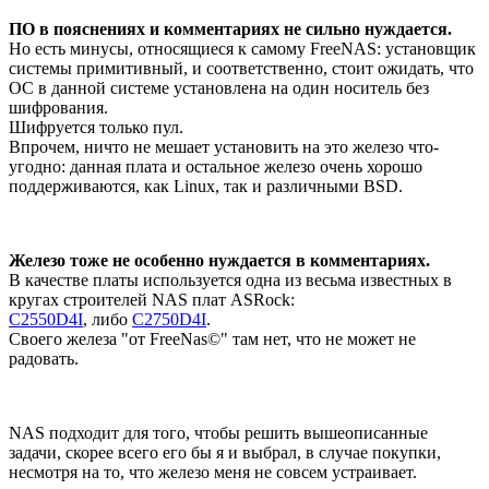
ПО в пояснениях и комментариях не сильно нуждается.
Но есть минусы, относящиеся к самому FreeNAS: установщик
системы примитивный, и соответственно, стоит ожидать, что
ОС в данной системе установлена на один носитель без
шифрования.
Шифруется только пул.
Впрочем, ничто не мешает установить на это железо что-
угодно: данная плата и остальное железо очень хорошо
поддерживаются, как Linux, так и различными BSD.
Железо тоже не особенно нуждается в комментариях.
В качестве платы используется одна из весьма известных в
кругах строителей NAS плат ASRock:
C2550D4I
, либо
C2750D4I
.
Своего железа "от FreeNas©" там нет, что не может не
радовать.
NAS подходит для того, чтобы решить вышеописанные
задачи, скорее всего его бы я и выбрал, в случае покупки,
несмотря на то, что железо меня не совсем устраивает.