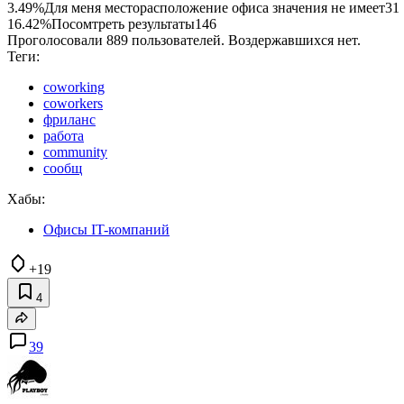
3.49%
Для меня месторасположение офиса значения не имеет
31
16.42%
Посомтреть результаты
146
Проголосовали 889 пользователей. Воздержавшихся нет.
Теги:
coworking
coworkers
фриланс
работа
community
сообщ
Хабы:
Офисы IT-компаний
+19
4
39