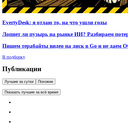
EvertyDesk: я отдаю то, на что ушли годы
Лопнет ли пузырь на рынке ИИ? Разбираем потер
Пишем терабайты видео на диск в Go и не даем 
В подборку
Публикации
Лучшие за сутки
Похожие
Показать лучшие за всё время