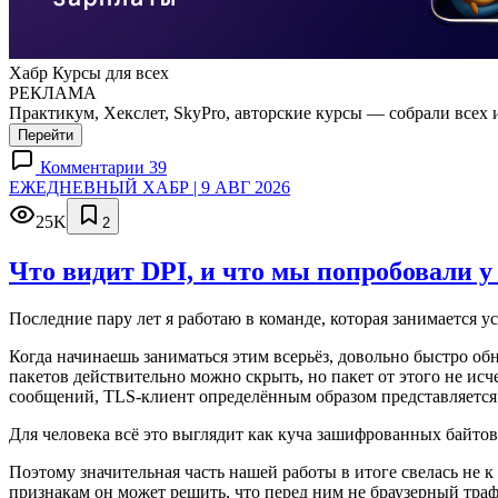
Хабр Курсы для всех
РЕКЛАМА
Практикум, Хекслет, SkyPro, авторские курсы — собрали всех 
Перейти
Комментарии 39
ЕЖЕДНЕВНЫЙ ХАБР | 9 АВГ 2026
25K
2
Что видит DPI, и что мы попробовали у
Последние пару лет я работаю в команде, которая занимается у
Когда начинаешь заниматься этим всерьёз, довольно быстро об
пакетов действительно можно скрыть, но пакет от этого не исч
сообщений, TLS-клиент определённым образом представляется се
Для человека всё это выглядит как куча зашифрованных байто
Поэтому значительная часть нашей работы в итоге свелась не к
признакам он может решить, что перед ним не браузерный траф