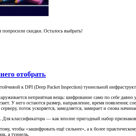
и попросили скидки. Осталось выбрать!
 него отобрать
стойчивой к DPI (Deep Packet Inspection) туннельной инфрастру
наруживается неприятная вещь: шифрование само по себе давно у
езает. У него остаются размер, направление, время появления; 
рверу, поток ускоряется, замедляется, замирает и снова начина
в. Для классификатора — как вполне пригодный набор признаков
 тому, чтобы «зашифровать ещё сильнее», а к более практическо
ик, а туннель.