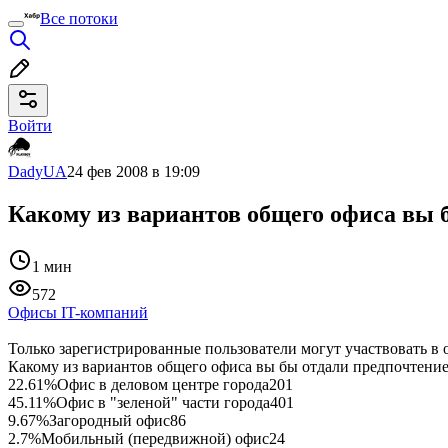
Все потоки
Войти
DadyUA
24 фев 2008 в 19:09
Какому из вариантов общего офиса вы 
1 мин
572
Офисы IT-компаний
Только зарегистрированные пользователи могут участвовать в 
Какому из вариантов общего офиса вы бы отдали предпочтени
22.61%
Офис в деловом центре города
201
45.11%
Офис в "зеленой" части города
401
9.67%
Загородный офис
86
2.7%
Мобильный (передвижной) офис
24