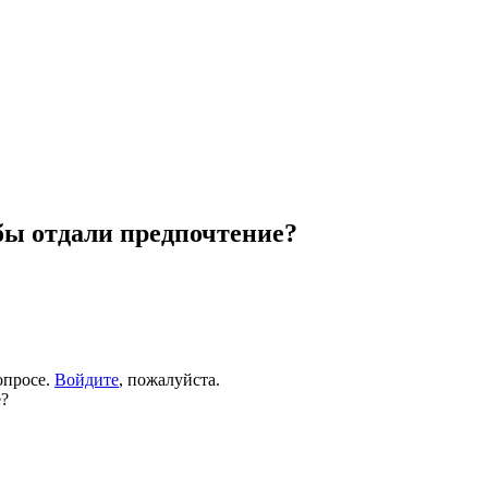
бы отдали предпочтение?
опросе.
Войдите
, пожалуйста.
е?