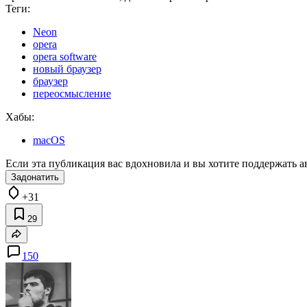
Теги:
Neon
opera
opera software
новый браузер
браузер
переосмысление
Хабы:
macOS
Если эта публикация вас вдохновила и вы хотите поддержать а
Задонатить
+31
29
150