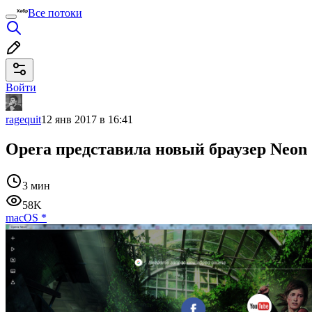
Все потоки
Войти
ragequit
12 янв 2017 в 16:41
Opera представила новый браузер Neon
3 мин
58K
macOS
*