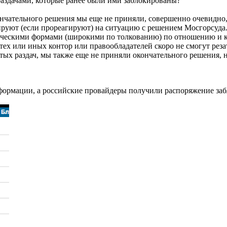
 раздачами, которые ранее были ими заблокированы?
кончательного решения мы еще не приняли, совершенно очевидно,
ируют (если прореагируют) на ситуацию с решением Мосгорсуда
ческими формами (широкими по толкованию) по отношению и к 
тех или иных контор или правообладателей скоро не смогут реза
ых раздач, мы также еще не приняли окончательного решения, но 
рмации, а российские провайдеры получили распоряжение забл