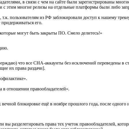
адателями, в связи с чем на сайте были зарегистрированы многи
язи с этим многие релизы на отдельные платформы были либо зап
 т.к. пользователям из РФ заблокировали доступ к нашему треке
е придерживаться его.
 которые могут быть закрыты ПО. Смело делитесь!»
цию.
верждаю) что все CHA-аккаунты без исключений переведены в с
ие их права раздачи].
рофилактике».
ра в отношении правообладателей».
 вечной блокировке ещё в ноябре прошлого года, после одного 
 ли вы разделегировать права тех учеток правообладателей, кото