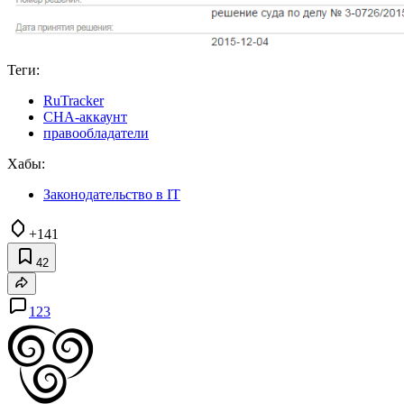
Теги:
RuTracker
CHA-аккаунт
правообладатели
Хабы:
Законодательство в IT
+141
42
123