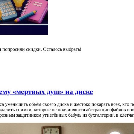
и попросили скидки. Осталось выбрать!
лему «мертвых душ» на диске
 уменьшить объём своего диска и жестоко покарать всех, кто п
 удалить снимки, которые не подчиняются абстракции файлов во
 грозным защитником угнетённых бабуль из бухгалтерии, в клет