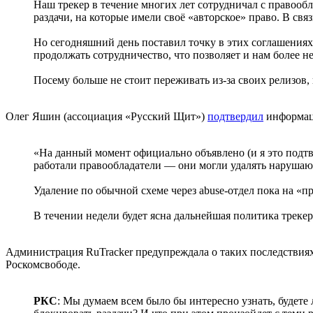
Наш трекер в течение многих лет сотрудничал с правообл
раздачи, на которые имели своё «авторское» право. В св
Но сегодняшний день поставил точку в этих соглашениях,
продолжать сотрудничество, что позволяет и нам более н
Посему больше не стоит переживать из-за своих релизов,
Олег Яшин (ассоциация «Русский Щит»)
подтвердил
информа
«На данный момент официально объявлено (и я это подт
работали правообладатели — они могли удалять нарушающ
Удаление по обычной схеме через abuse-отдел пока на «п
В течении недели будет ясна дальнейшая политика треке
Администрация RuTracker предупреждала о таких последствиях
Роскомсвободе.
РКС
: Мы думаем всем было бы интересно узнать, будете