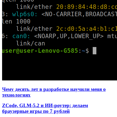
Чему десять лет в разработке научили меня о
технологиях
ZCode, GLM-5.2 и ИИ-роутер: делаем
браузерные игры по 7 рублей