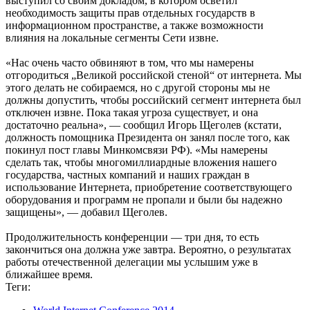
выступил со своим докладом, в котором осветил
необходимость защиты прав отдельных государств в
информационном пространстве, а также возможности
влияния на локальные сегменты Сети извне.
«Нас очень часто обвиняют в том, что мы намерены
отгородиться „Великой российской стеной“ от интернета. Мы
этого делать не собираемся, но с другой стороны мы не
должны допустить, чтобы российский сегмент интернета был
отключен извне. Пока такая угроза существует, и она
достаточно реальна», — сообщил Игорь Щеголев (кстати,
должность помощника Президента он занял после того, как
покинул пост главы Минкомсвязи РФ). «Мы намерены
сделать так, чтобы многомиллиардные вложения нашего
государства, частных компаний и наших граждан в
использование Интернета, приобретение соответствующего
оборудования и программ не пропали и были бы надежно
защищены», — добавил Щеголев.
Продолжительность конференции — три дня, то есть
закончиться она должна уже завтра. Вероятно, о результатах
работы отечественной делегации мы услышим уже в
ближайшее время.
Теги: