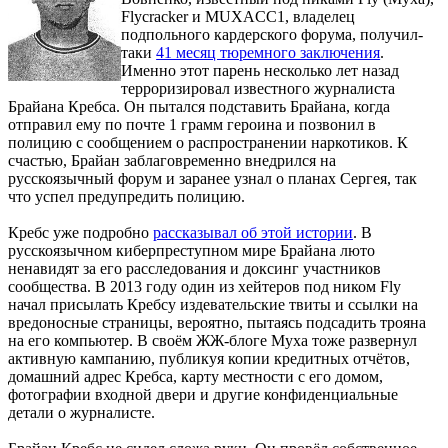
Flycracker и MUXACC1, владелец
подпольного кардерского форума, получил-
таки
41 месяц тюремного заключения
.
Именно этот парень несколько лет назад
терроризировал известного журналиста
Брайана Кребса. Он пытался подставить Брайана, когда
отправил ему по почте 1 грамм героина и позвонил в
полицию с сообщением о распространении наркотиков. К
счастью, Брайан заблаговременно внедрился на
русскоязычный форум и заранее узнал о планах Сергея, так
что успел предупредить полицию.
Кребс уже подробно
рассказывал об этой истории
. В
русскоязычном киберпреступном мире Брайана люто
ненавидят за его расследования и доксинг участников
сообщества. В 2013 году один из хейтеров под ником Fly
начал присылать Кребсу издевательские твиты и ссылки на
вредоносные страницы, вероятно, пытаясь подсадить трояна
на его компьютер. В своём ЖЖ-блоге Муха тоже развернул
активную кампанию, публикуя копии кредитных отчётов,
домашний адрес Кребса, карту местности с его домом,
фотографии входной двери и другие конфиденциальные
детали о журналисте.