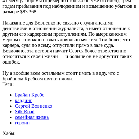
41 месяцу тюрьмы (примерно столько он уже отсидел), трём
годам пребывания под наблюдением и возмещению убытков в
размере $83 368.
Наказание для Вовненко не связано с хулиганскими
действиями в отношении журналиста, а имеет отношение к
другим его кардерским преступлениям. По американским
меркам его можно назвать довольно мягким. Тем более, что
кардера, судя по всему, отпустили прямо в зале суда.
Возможно, эта история научит Сергея более ответственно
относиться к своей жизни — и больше он не допустит таких
ошибок.
Ну а вообще всем остальным стоит иметь в виду, что с
Брайаном Кребсом шутки плохи.
Теги:
Брайан Кребс
кардинг
Сергей Вовненко
Silk Road
семейная жизнь
героин
Хабы: