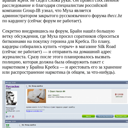
Брайан Кребс не сидел сложа руки. Он провёл собственное
расследование и благодаря специалистам российской
компании Group-IB узнал, что Муха является
администратором закрытого русскоязычного форума
thecc.bz
по кардингу (сейчас форум не работает).
Секретно внедрившись на форум, Брайн нашёл большую
ветку обсуждения, где Муха просил соратников сброситься
биткоинами на покупку героина для Кребса. По плану,
кардеры собирались купить «герыч» в магазине Silk Road
(сейчас не работает) — и отправить на домашний адрес
журналиста. Сразу после этого планировалось вызвать
полицию, которая должна была обнаружить пакет с
наркотиком у Брайна Кребса — и арестовать его за хранение
или распространение наркотика (в общем, за что-нибудь).