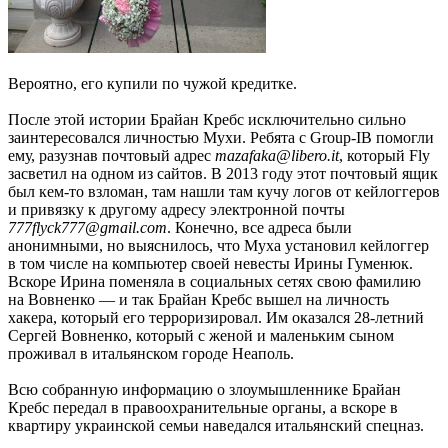
Вероятно, его купили по чужой кредитке.
После этой истории Брайан Кребс исключительно сильно
заинтересовался личностью Мухи. Ребята с Group-IB помогли
ему, разузнав почтовый адрес
mazafaka@libero.it
, который Fly
засветил на одном из сайтов. В 2013 году этот почтовый ящик
был кем-то взломан, там нашли там кучу логов от кейлоггеров
и привязку к другому адресу электронной почты
777flyck777@gmail.com
. Конечно, все адреса были
анонимными, но выяснилось, что Муха установил кейлоггер
в том числе на компьютер своей невесты Ирины Гуменюк.
Вскоре Ирина поменяла в социальных сетях свою фамилию
на Вовненко — и так Брайан Кребс вышел на личность
хакера, который его терроризировал. Им оказался 28-летний
Сергей Вовненко, который с женой и маленьким сыном
проживал в итальянском городе Неаполь.
Всю собранную информацию о злоумышленнике Брайан
Кребс передал в правоохранительные органы, а вскоре в
квартиру украинской семьи наведался итальянский спецназ.