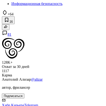
Информационная безопасность
+64
16
81
128K+
Охват за 30 дней
1117
Карма
Анатолий Ализар
@alizar
автор, фрилансер
Подписаться
Хабр Карьера
Telegram