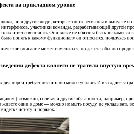
ефекта на прикладном уровне
щики, но и другие люди, которые заинтересованы в выпуске и п
 интерфейсов, участники команды, разрабатывающей другой про
сть их ответственности. Они вовсе не обязаны быть знакомы со 
 было понять к какому функционалу он относится, пользуясь по
хническое описание может измениться, но дефект обычно продол
оизведении дефекта коллеги не тратили впустую вр
их дел порой требует достаточно много усилий. И выгоднее затр
щиком (возможно, сочетая и другие обязанности, например, про
а живете один в доме — можно не мыть посуду, не укладывать вещ
 видеть чистоту и порядок.