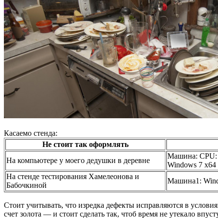
Касаемо стенда:
Не стоит так оформлять
Машина: CPU:
На компьютере у моего дедушки в деревне
Windows 7 x64
На стенде тестирования Хамелеонова и
Машина1: Wind
Бабочкиной
Стоит учитывать, что изредка дефекты исправляются в условия
счет золота — и стоит сделать так, чтоб время не утекало впу