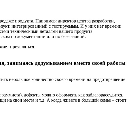
родаже продукта. Например: директор центра разработки,
дукт, интегрированный с тестируемым. И у них нет времени
всеми техническими деталями вашего продукта.
иском по документации или по базе знаний.
жает проявляться.
емя, занимаясь додумыванием вместо своей работы
атить небольшое количество своего времени на предотвращение
граммиста), дефекты можно оформлять как заблагорассудится.
и на свои места и т.д. А когда живете в большой семье – стоит