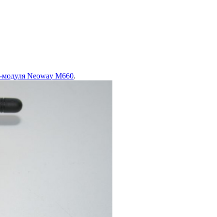
модуля Neoway M660
.