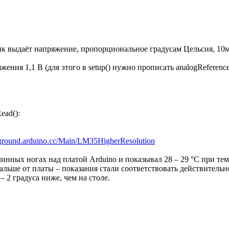
к выдаёт напряжение, пропорциональное градусам Цельсия, 10мВ
ения 1,1 В (для этого в setup() нужно прописать analogReferen
ead():
ayground.arduino.cc/Main/LM35HigherResolution
инных ногах над платой Arduino и показывал 28 – 29 °С при тем
дальше от платы – показания стали соответствовать действительн
– 2 градуса ниже, чем на столе.