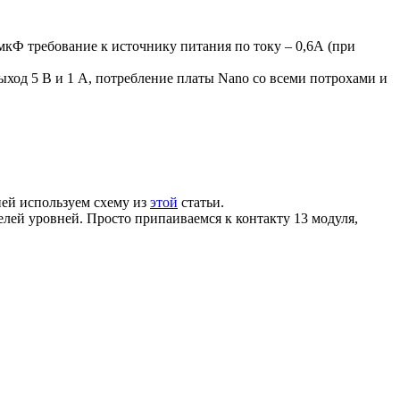
мкФ требование к источнику питания по току – 0,6А (при
ыход 5 В и 1 А, потребление платы Nano со всеми потрохами и
ней используем схему из
этой
статьи.
елей уровней. Просто припаиваемся к контакту 13 модуля,