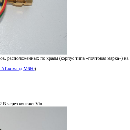
, расположенных по краям (корпус типа «почтовая марка») на б
 AT-команд M660
).
 В через контакт Vin.