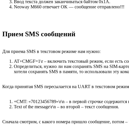
Ввод текста должен заканчиваться байтом 0x1A.
Neoway M660 отвечает OK — сообщение отправлено!!!
Прием SMS сообщений
Для приема SMS в текстовом режиме нам нужно:
AT+CMGF=1\r – включить текстовый режим, если есть со
Определиться, нужно ли нам сохранять SMS на SIM-карте
хотели сохранять SMS в памяти, то использовали эту ком
Когда принятая SMS пересылается на UART в текстовом режиме,
+CMT: «70123456789»\r\n – в первой строчке содержится
Text of the message\r\n – во второй – текст сообщения.
Сначала смотрим, с какого номера пришло сообщение, потом –