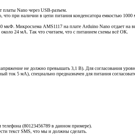
т платы Nano через USB-разъем.
, что при наличии в цепи питания конденсатора емкостью 1000 
40 мкФ. Микросхема AMS1117 на плате Arduino Nano отдает на в
коло 24 мА. Так что считаем, что с питанием схемы всё ОК.
напряжение не должно превышать 3,1 В). Для согласования уров
ный ток 5 мА), специально предназначен для питания согласоват
 телефона (80123456789 в данном примере).
сти текст SMS, что мы и должны сделать.