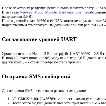
После некоторых раздумий решено было запитать плату GSM о
В мануале
Neoway_M660_Module_Hardware_User_Guide
сказано
напряжении 3,9 В).
На отладочной плате M660 и её USB-хвостике в сумме стоит 9
подключенным температурным датчиком при Vin равном 12В – о
Согласование уровней UART
Уровень сигналов Nano – 5 В, интерфейс UART M660 – 2,8 В (
Вывод 13 (счастливое число!) модуля – выход 2,8 В (максималь
другой конец – к схеме преобразователя уровней.
Отправка SMS сообщений
Для отправки SMS в текстовом режиме нам нужно:
AT+CMGS=\«80123456789\»\r – ввести команду с номером
После этого модуль должен вывести приглашение «>» вве