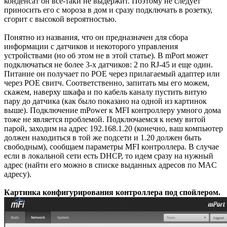
конденсат он все-таки не выдержит. Поэтому не следует
приносить его с мороза в дом и сразу подключать в розетку,
сгорит с высокой вероятностью.
Понятно из названия, что он предназначен для сбора
информации с датчиков и некоторого управления
устройствами (но об этом не в этой статье). В mPort может
подключаться не более 3-х датчиков: 2 по RJ-45 и еще один.
Питание он получает по POE через прилагаемый адаптер или
через POE свитч. Соответственно, запитать мы его можем,
скажем, наверху шкафа и по кабель каналу пустить витую
пару до датчика (как было показано на одной из картинок
выше). Подключение mPower к MFI контроллеру умного дома
тоже не является проблемой. Подключаемся к нему витой
парой, заходим на адрес 192.168.1.20 (конечно, ваш компьютер
должен находиться в той же подсети и 1.20 должен быть
свободным), сообщаем параметры MFI контроллера. В случае
если в локальной сети есть DHCP, то идем сразу на нужный
адрес (найти его можно в списке выданных адресов по MAC
адресу).
Картинка конфигурирования контроллера под спойлером.