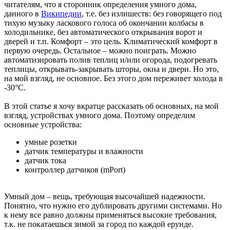
читателям, что я сторонник определения умного дома,
данного в
Википедии
, т.е. без излишеств: без говорящего под
тихую музыку ласкового голоса об окончании колбасы в
холодильнике, без автоматического открывания ворот и
дверей и т.п. Комфорт – это цель. Климатический комфорт в
первую очередь. Остальное – можно поиграть. Можно
автоматизировать полив теплиц и/или огорода, подогревать
теплицы, открывать-закрывать шторы, окна и двери. Но это,
на мой взгляд, не основное. Без этого дом переживет холода в
-30°С.
В этой статье я хочу вкратце рассказать об основных, на мой
взгляд, устройствах умного дома. Поэтому определим
основные устройства:
умные розетки
датчик температуры и влажности
датчик тока
контроллер датчиков (mPort)
Умный дом – вещь, требующая высочайшей надежности.
Понятно, что нужно его дублировать другими системами. Но
к нему все равно должны применяться высокие требования,
т.к. не покатаешься зимой за город по каждой ерунде.