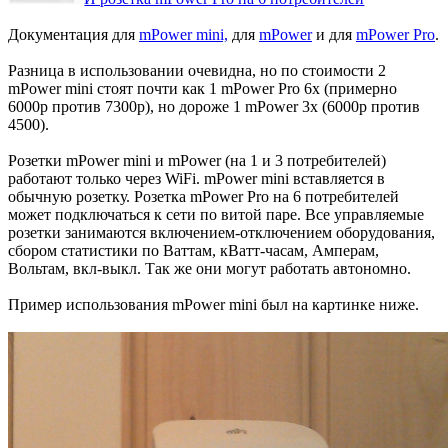
Документация для
mPower mini,
для
mPower
и для
mPower Pro
.
Разница в использовании очевидна, но по стоимости 2
mPower mini стоят почти как 1 mPower Pro 6х (примерно
6000р против 7300р), но дороже 1 mPower 3х (6000р против
4500).
Розетки mPower mini и mPower (на 1 и 3 потребителей)
работают только через WiFi. mPower mini вставляется в
обычную розетку. Розетка mPower Pro на 6 потребителей
может подключаться к сети по витой паре. Все управляемые
розетки занимаются включением-отключением оборудования,
сбором статистики по Ваттам, кВатт-часам, Амперам,
Вольтам, вкл-выкл. Так же они могут работать автономно.
Пример использования mPower mini был на картинке ниже.