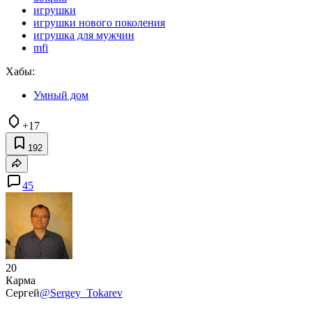
игрушки
игрушки нового поколения
игрушка для мужчин
mfi
Хабы:
Умный дом
+17
192
45
20
Карма
Сергей
@Sergey_Tokarev