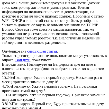
дома от Ubiquiti: датчик температуры и влажности, датчик
тока, контроллер датчиков и умные розетки. Точная
информация по подключению есть в документации, на
которую я оставил много прямых ссылок. Проблемы с сетью,
WiFi, DHCP и т.п. в этой статье не могут быть разобраны.
Читатель должен обладать базовыми знаниями по TCP/IP.
Вопрос Сервера тоже здесь не рассматривается. Так же
умышленно не рассматривается возможность автономной
работы управляемых розеток, т.к. аналогичный недельный
таймер стоит в несколько раз дешевле.
Опубликована
следующая статья
.
Только зарегистрированные пользователи могут участвовать в
опросе.
Войдите
, пожалуйста.
Впереди зима. Планируете ли Вы держать дом на даче в
плюсовой температуре (можно выбрать несколько вариантов
ответа):
15.24%
Планирую. Уже не первый год езжу. Несколько раз в
месяц приезжаю зимой на дачу.
16
4.76%
Планирую. Уже не первый год езжу. На праздники
приезжаю зимой на дачу.
5
1.9%
Планирую. Уже не первый год езжу. Приезжаю зимой на
дачу для контроля.
2
3.81%
Планирую. Первый год. Буду приезжать зимой на дачу
несколько раз в месяц.
4