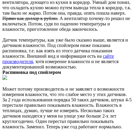
вентилятора, дующего из кухни в коридор. Умный дом понял,
что охладить кухню можно путем вывода тепла в коридор, т.к.
там было не жарко. Потом она, правда, опять пошла наверх.
Прямо как доллар к рублю.
А вентилятор почему-то решил не
включаться. Потом, судя по падению температуры и
влажности, приготовление обеда закончилось.
Датчик температуры, как уже было сказано выше, является и
датчиком влажности. Под спойлером ниже показана
распиновка, т.е. как взять из этого датчика показания
влажности. Внешний вид и информация есть на
сайте
производителя
, хотя измерение влажности и не является
документированной возможностью.
Распиновка под спойлером
Может потому производитель и не заявляет о возможности
измерения влажности, что это слабое место у этих датчиков.
За 2 года использования порядка 50 таких датчиков, штуки 4-5
перестали правильно показывать влажность. Влажность в
теплицах, думаю, лучше не измерять. Несколько таких
датчиков находятся у меня на улице уже больше 2-х лет
круглогодично. Один перестал правильно показывать
влажность. Заменил. Теперь уже год работают нормально.