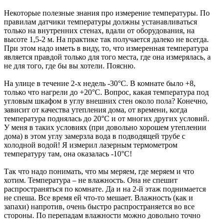
Некоторые полезные знания про измерение температуры. По
правилам датчики температуры должны устанавливаться
только на внутренних стенах, вдали от оборудования, на
высоте 1,5-2 м. На практике так получается далеко не всегда.
При этом надо иметь в виду, то, что измеренная температура
является правдой только для того места, где она измерялась, а
не для того, где бы вы хотели. Поясню.
На улице в течение 2-х недель -30°С. В комнате было +8,
только что нагрели до +20°С. Вопрос, какая температура под
угловым шкафом в углу внешних стен около пола? Конечно,
зависит от качества утепления дома, от времени, когда
температура поднялась до 20°С и от многих других условий.
У меня в таких условиях (при довольно хорошем утеплении
дома) в этом углу замерзла вода в подводящей трубе с
холодной водой! Я измерил лазерным термометром
температуру там, она оказалась -10°С!
Так что надо понимать, что мы меряем, где меряем и что
хотим. Температура – не влажность. Она не спешит
распространяться по комнате. Да и на 2-й этаж поднимается
не спеша. Все время ей что-то мешает. Влажность (как и
запахи) напротив, очень быстро распространяется во все
стороны. По перепадам влажности можно довольно точно