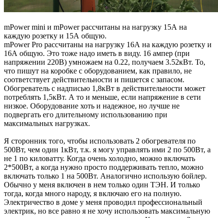
mPower mini и mPower рассчитаны на нагрузку 15А на
каждую розетку и 15А общую.
mPower Pro рассчитаны на нагрузку 16А на каждую розетку и
16А общую. Это тоже надо иметь в виду. 16 ампер (при
напряжении 220В) умножаем на 0.22, получаем 3.52кВт. То,
что пишут на коробке с оборудованием, как правило, не
соответствует действительности и пишется с запасом.
Обогреватель с надписью 1,8кВт в действительности может
потреблять 1,5кВт. А то и меньше, если напряжение в сети
низкое. Оборудование хоть и надежное, но лучше не
подвергать его длительному использованию при
максимальных нагрузках.
Я сторонник того, чтобы использовать 2 обогревателя по
500Вт, чем один 1кВт, т.к. я могу управлять ими 2 по 500Вт, а
не 1 по киловатту. Когда очень холодно, можно включать
2*500Вт, а когда нужно просто поддерживать тепло, можно
включать только 1 на 500Вт. Аналогично использую бойлер.
Обычно у меня включен в нем только один ТЭН. И только
тогда, когда много народу, я включаю его на полную.
Электричество в доме у меня проводил профессиональный
электрик, но все равно я не хочу использовать максимальную